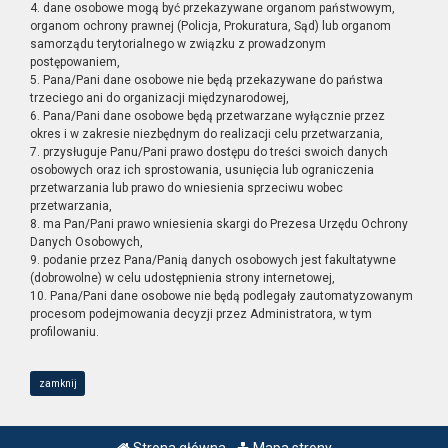
4. dane osobowe mogą być przekazywane organom państwowym,
organom ochrony prawnej (Policja, Prokuratura, Sąd) lub organom
samorządu terytorialnego w związku z prowadzonym
postępowaniem,
5. Pana/Pani dane osobowe nie będą przekazywane do państwa
trzeciego ani do organizacji międzynarodowej,
6. Pana/Pani dane osobowe będą przetwarzane wyłącznie przez
okres i w zakresie niezbędnym do realizacji celu przetwarzania,
7. przysługuje Panu/Pani prawo dostępu do treści swoich danych
osobowych oraz ich sprostowania, usunięcia lub ograniczenia
przetwarzania lub prawo do wniesienia sprzeciwu wobec
przetwarzania,
8. ma Pan/Pani prawo wniesienia skargi do Prezesa Urzędu Ochrony
Danych Osobowych,
9. podanie przez Pana/Panią danych osobowych jest fakultatywne
(dobrowolne) w celu udostępnienia strony internetowej,
10. Pana/Pani dane osobowe nie będą podlegały zautomatyzowanym
procesom podejmowania decyzji przez Administratora, w tym
profilowaniu.
zamknij
Strona główna
Mapa strony