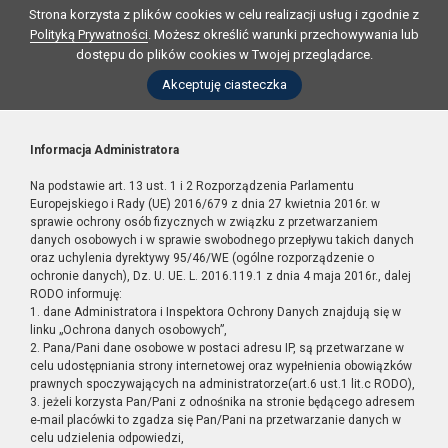
Strona korzysta z plików cookies w celu realizacji usług i zgodnie z
Polityką Prywatności
. Możesz określić warunki przechowywania lub
dostępu do plików cookies w Twojej przeglądarce.
Akceptuję ciasteczka
Informacja Administratora
Na podstawie art. 13 ust. 1 i 2 Rozporządzenia Parlamentu
Europejskiego i Rady (UE) 2016/679 z dnia 27 kwietnia 2016r. w
sprawie ochrony osób fizycznych w związku z przetwarzaniem
danych osobowych i w sprawie swobodnego przepływu takich danych
oraz uchylenia dyrektywy 95/46/WE (ogólne rozporządzenie o
ochronie danych), Dz. U. UE. L. 2016.119.1 z dnia 4 maja 2016r., dalej
RODO informuję:
1. dane Administratora i Inspektora Ochrony Danych znajdują się w
linku „Ochrona danych osobowych”,
2. Pana/Pani dane osobowe w postaci adresu IP, są przetwarzane w
celu udostępniania strony internetowej oraz wypełnienia obowiązków
prawnych spoczywających na administratorze(art.6 ust.1 lit.c RODO),
3. jeżeli korzysta Pan/Pani z odnośnika na stronie będącego adresem
e-mail placówki to zgadza się Pan/Pani na przetwarzanie danych w
celu udzielenia odpowiedzi,