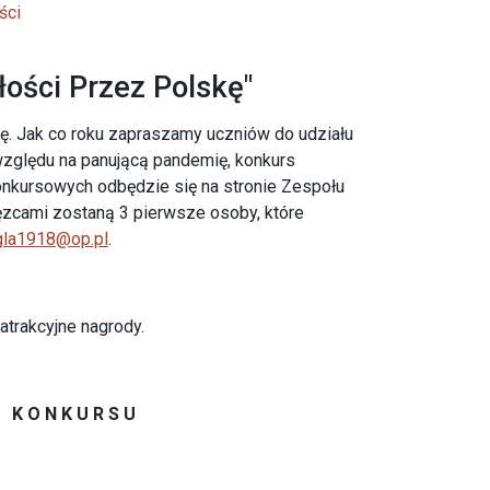
ści
ości Przez Polskę"
kę. Jak co roku zapraszamy uczniów do udziału
względu na panującą pandemię, konkurs
onkursowych odbędzie się na stronie Zespołu
ęzcami zostaną 3 pierwsze osoby, które
gla1918@op.pl
.
trakcyjne nagrody.
N K O N K U R S U