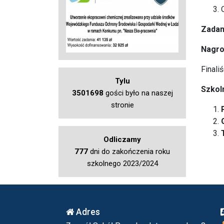
Zadani
Nagro
Finali
Tylu
Szkol
3501698
gości było na naszej
stronie
Odliczamy
777
dni do zakończenia roku
szkolnego 2023/2024
Adres