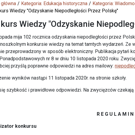
 główna
Kategoria: Edukacja historyczna
Kategoria: Wiadomo
kurs Wiedzy "Odzyskanie Niepodległości Przez Polskę"
kurs Wiedzy "Odzyskanie Niepodległ
topada mija 102 rocznica odzyskania niepodległości przez Pols
noszkolnym konkursie wiedzy na temat tamtych wydarzeń. Ze 
ie przeprowadzony w sposób elektroniczny. Publikacja pytań k
Ponadpodstawowych nr 8 w dniu 10 listopada 2020 roku. Zwyci
bciej przyślą poprawne odpowiedzi na adres mailowy:
niepodle
enie wyników nastąpi 11 listopada 2020r. na stronie szkoły.
się szybkość i prawidłowe odpowiedzi. Na zwycięzców czekają a
R E G U L A M I 
nizator konkursu