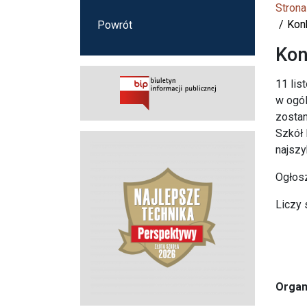
Strona
Kon
Powrót
Kon
11 lis
w ogól
zostan
Szkół 
najszy
Ogłosz
Liczy 
Orga