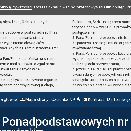
olityką Prywatności
. Możesz określić warunki przechowywania lub dostępu d
ą się w linku „Ochrona danych
Prokuratura, Sąd) lub organom sam
terytorialnego w związku z prowad
ane osobowe w postaci adresu IP, są
postępowaniem,
 celu udostępniania strony
5. Pana/Pani dane osobowe nie będ
raz wypełnienia obowiązków
do państwa trzeciego ani do organiz
ywających na administratorze(art.6
międzynarodowej,
),
6. Pana/Pani dane osobowe będą pr
sta Pan/Pani z odnośnika na stronie
wyłącznie przez okres i w zakresie
em e-mail placówki to zgadza się
realizacji celu przetwarzania,
zetwarzanie danych w celu
7. przysługuje Panu/Pani prawo dost
owiedzi,
swoich danych osobowych oraz ich 
we mogą być przekazywane organom
usunięcia lub ograniczenia przetwar
ganom ochrony prawnej (Policja,
do wniesienia sprzeciwu wobec prz
na główna
Mapa strony
Czcionka
Kontrast
Informacja
ł Ponadpodstawowych nr