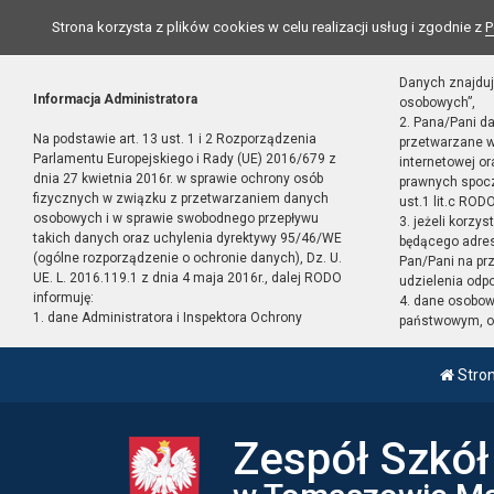
Strona korzysta z plików cookies w celu realizacji usług i zgodnie z
P
Danych znajduj
Informacja Administratora
osobowych”,
2. Pana/Pani d
Na podstawie art. 13 ust. 1 i 2 Rozporządzenia
przetwarzane w
Parlamentu Europejskiego i Rady (UE) 2016/679 z
internetowej o
dnia 27 kwietnia 2016r. w sprawie ochrony osób
prawnych spocz
fizycznych w związku z przetwarzaniem danych
ust.1 lit.c RODO
osobowych i w sprawie swobodnego przepływu
3. jeżeli korzy
takich danych oraz uchylenia dyrektywy 95/46/WE
będącego adres
(ogólne rozporządzenie o ochronie danych), Dz. U.
Pan/Pani na pr
UE. L. 2016.119.1 z dnia 4 maja 2016r., dalej RODO
udzielenia odp
informuję:
4. dane osobo
1. dane Administratora i Inspektora Ochrony
państwowym, or
Stro
Zespół Szkó