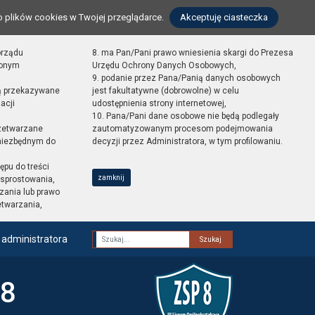
o plików cookies w Twojej przeglądarce.
Akceptuję ciasteczka
orządu
8. ma Pan/Pani prawo wniesienia skargi do Prezesa
zonym
Urzędu Ochrony Danych Osobowych,
9. podanie przez Pana/Panią danych osobowych
ą przekazywane
jest fakultatywne (dobrowolne) w celu
acji
udostępnienia strony internetowej,
10. Pana/Pani dane osobowe nie będą podlegały
zetwarzane
zautomatyzowanym procesom podejmowania
 niezbędnym do
decyzji przez Administratora, w tym profilowaniu.
ępu do treści
zamknij
sprostowania,
zania lub prawo
etwarzania,
 administratora
Fraza
 8