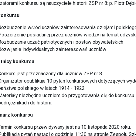
zatorami konkursu są nauczyciele historii ZSP nr 8: p. Piotr Dęb
konkursu
Rozbudzenie wśród uczniów zainteresowania dziejami polskieg
Poszerzenie posiadanej przez uczniów wiedzy na temat odzysk
Rozbudzanie uczuć patriotycznych i postaw obywatelskich
Rozwijanie indywidualnych zainteresowań uczniów
tnicy konkursu
Konkurs jest przeznaczony dla uczniów ZSP nr 8.
Organizator opublikuje 10 pytań konkursowych dotyczących wyd
państwa polskiego w latach 1914 - 1922
Materiały niezbędne uczniom do przygotowania się do konkursu z
podręcznikach do historii.
narz konkursu
Termin konkursu przewidywany jest na 10 listopada 2020 roku.
Publikacja pytań nastąpi o godzinie 11:30 na stronie Zespołu S