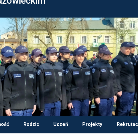
azowieckim
ność
Rodzic
Uczeń
Projekty
Rekrutac