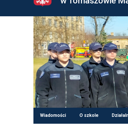
w Tomaszowie M
Wiadomości
O szkole
Działal