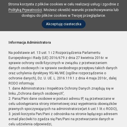
Strona korzysta z plików cookies w celu realizacji usług i zgodnie z
Polityką Prywatności
. Możesz określić warunki przechowywania lub
dostępu do plików cookies w Twojej przeglądarce.
Akceptuję ciasteczka
Informacja Administratora
Na podstawie art. 13 ust. 1 i 2 Rozporządzenia Parlamentu
Europejskiego i Rady (UE) 2016/679 z dnia 27 kwietnia 2016r. w
sprawie ochrony osób fizycznych w związku z przetwarzaniem
danych osobowych i w sprawie swobodnego przepływu takich danych
oraz uchylenia dyrektywy 95/46/WE (ogólne rozporządzenie o
ochronie danych), Dz. U. UE. L. 2016.119.1 z dnia 4 maja 2016r., dalej
RODO informuję:
1. dane Administratora i Inspektora Ochrony Danych znajdują się w
linku „Ochrona danych osobowych”,
2. Pana/Pani dane osobowe w postaci adresu IP, są przetwarzane w
celu udostępniania strony internetowej oraz wypełnienia obowiązków
prawnych spoczywających na administratorze(art.6 ust.1 lit.c RODO),
3. jeżeli korzysta Pan/Pani z odnośnika na stronie będącego adresem
e-mail placówki to zgadza się Pan/Pani na przetwarzanie danych w
celu udzielenia odpowiedzi,