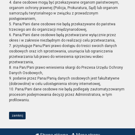
4. dane osobowe mogą być przekazywane organom państwowym,
organom ochrony prawnej (Policja, Prokuratura, Sąd) lub organom
samorządu terytorialnego w związku z prowadzonym
postępowaniem,
5. Pana/Pani dane osobowe nie będą przekazywane do państwa
trzeciego ani do organizacji międzynarodowej,
6. Pana/Pani dane osobowe będą przetwarzane wyłącznie przez
okres i w zakresie niezbędnym do realizacji celu przetwarzania,
7. przysługuje Panu/Pani prawo dostępu do treści swoich danych
osobowych oraz ich sprostowania, usunięcia lub ograniczenia
przetwarzania lub prawo do wniesienia sprzeciwu wobec
przetwarzania,
8. ma Pan/Pani prawo wniesienia skargi do Prezesa Urzędu Ochrony
Danych Osobowych,
9. podanie przez Pana/Panią danych osobowych jest fakultatywne
(dobrowolne) w celu udostępnienia strony internetowej,
10. Pana/Pani dane osobowe nie będą podlegały zautomatyzowanym
procesom podejmowania decyzji przez Administratora, w tym
profilowaniu.
zamknij
Strona główna
Mapa strony