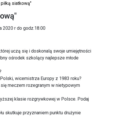
 piłką siatkową"
kową"
a 2020 r do godz.18.00
órej uczą się i doskonalą swoje umiejętności
odobny ośrodek szkolący najlepsze młode
?
Polski, wicemistrza Europy z 1983 roku?
a się meczem rozegranym w nietypowym
wyższej klasie rozgrywkowej w Polsce. Podaj
u skutkuje przyznaniem punktu drużynie