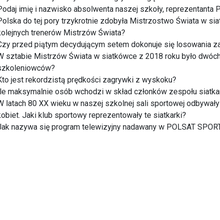
Podaj imię i nazwisko absolwenta naszej szkoły, reprezentanta P
Polska do tej pory trzykrotnie zdobyła Mistrzostwo Świata w si
kolejnych trenerów Mistrzów Świata?
Czy przed piątym decydującym setem dokonuje się losowania z
W sztabie Mistrzów Świata w siatkówce z 2018 roku było dwóch
szkoleniowców?
Kto jest rekordzistą prędkości zagrywki z wyskoku?
Ile maksymalnie osób wchodzi w skład członków zespołu siatka
W latach 80 XX wieku w naszej szkolnej sali sportowej odbywały s
kobiet. Jaki klub sportowy reprezentowały te siatkarki?
Jak nazywa się program telewizyjny nadawany w POLSAT SPORT