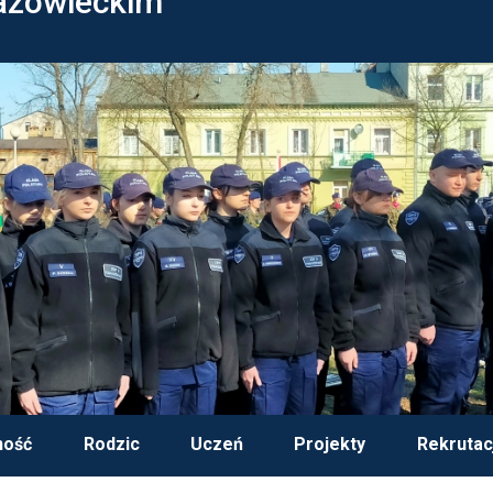
azowieckim
ność
Rodzic
Uczeń
Projekty
Rekrutac