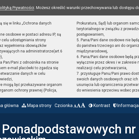
olityką Prywatności
. Możesz określić warunki przechowywania lub dostępu d
ą się w linku „Ochrona danych
Prokuratura, Sąd) lub organom sam
terytorialnego w związku z prowad
ane osobowe w postaci adresu IP, są
postępowaniem,
 celu udostępniania strony
5. Pana/Pani dane osobowe nie będ
raz wypełnienia obowiązków
do państwa trzeciego ani do organiz
ywających na administratorze(art.6
międzynarodowej,
),
6. Pana/Pani dane osobowe będą pr
sta Pan/Pani z odnośnika na stronie
wyłącznie przez okres i w zakresie
em e-mail placówki to zgadza się
realizacji celu przetwarzania,
zetwarzanie danych w celu
7. przysługuje Panu/Pani prawo dost
owiedzi,
swoich danych osobowych oraz ich 
we mogą być przekazywane organom
usunięcia lub ograniczenia przetwar
ganom ochrony prawnej (Policja,
do wniesienia sprzeciwu wobec prz
na główna
Mapa strony
Czcionka
Kontrast
Informacja
ł Ponadpodstawowych nr