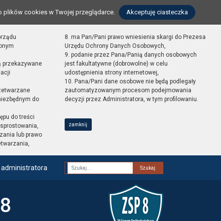
o plików cookies w Twojej przeglądarce.
Akceptuję ciasteczka
orządu
8. ma Pan/Pani prawo wniesienia skargi do Prezesa
zonym
Urzędu Ochrony Danych Osobowych,
9. podanie przez Pana/Panią danych osobowych
ą przekazywane
jest fakultatywne (dobrowolne) w celu
acji
udostępnienia strony internetowej,
10. Pana/Pani dane osobowe nie będą podlegały
zetwarzane
zautomatyzowanym procesom podejmowania
 niezbędnym do
decyzji przez Administratora, w tym profilowaniu.
ępu do treści
zamknij
sprostowania,
zania lub prawo
etwarzania,
 administratora
Fraza
 8