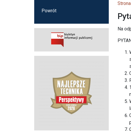
Strona
Powrót
Pyt
Na od
PYTA