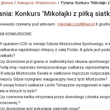
 główna
Kategoria: Wiadomości
Pytania: Konkurs "Mikołajki z
ania: Konkurs "Mikołajki z piłką siat
powiedzi czekamy pod adresem :
mikolajki.zsp8@wp.pl
6 grudni
NIA KONKURSOWE:
W spalskim COS-ie istnieje Szkoła Mistrzostwa Sportowego, w kt
siatkarskie najzdolniejsi chłopcy z całej Polski. A gdzie jest p
siatkarki?
Czy dozwolone jest granie w siatkówkę bez obuwia sportowego
Podaj imię i nazwisko tomaszowskiego siatkarza, reprezentanta 
18 edycja Mistrzostw Świata w siatkówce mężczyzn rozpoczęł
miejscu. Gdzie rozegrano inauguracyjny mecz tych Mistrzostw?
W swojej historii siatkarze Lechii Tomaszów występowali w naj
lata w których to było?
Czy czerwona kartka otrzymana przez dowolnego członka zespoł
przeciwnej ?
Czy dozwolone jest wykonanie zagrywki nogą?