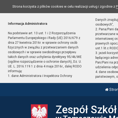
Strona korzysta z plików cookies w celu realizacji usług i zgodnie z
P
Danych znajduj
Informacja Administratora
osobowych”,
2. Pana/Pani d
Na podstawie art. 13 ust. 1 i 2 Rozporządzenia
przetwarzane w
Parlamentu Europejskiego i Rady (UE) 2016/679 z
internetowej o
dnia 27 kwietnia 2016r. w sprawie ochrony osób
prawnych spocz
fizycznych w związku z przetwarzaniem danych
ust.1 lit.c RODO
osobowych i w sprawie swobodnego przepływu
3. jeżeli korzy
takich danych oraz uchylenia dyrektywy 95/46/WE
będącego adres
(ogólne rozporządzenie o ochronie danych), Dz. U.
Pan/Pani na pr
UE. L. 2016.119.1 z dnia 4 maja 2016r., dalej RODO
udzielenia odp
informuję:
4. dane osobo
1. dane Administratora i Inspektora Ochrony
państwowym, or
Stro
Zespół Szkó