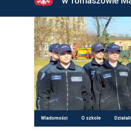
w Tomaszowie M
Wiadomości
O szkole
Działal