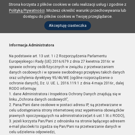
Strona korzysta z plików cookies w celu realizacji usług i zgodnie z
Polityką Prywatności
. Możesz określić warunki przechowywania lub
dostępu do plików cookies w Twojej przeglądarce.
Akceptuję ciasteczka
Informacja Administratora
Na podstawie art. 13 ust. 1 i 2 Rozporządzenia Parlamentu
Europejskiego i Rady (UE) 2016/679 z dnia 27 kwietnia 2016r. w
sprawie ochrony osób fizycznych w związku z przetwarzaniem
danych osobowych i w sprawie swobodnego przepływu takich danych
oraz uchylenia dyrektywy 95/46/WE (ogólne rozporządzenie o
ochronie danych), Dz. U. UE. L. 2016.119.1 z dnia 4 maja 2016r., dalej
RODO informuję:
1. dane Administratora i Inspektora Ochrony Danych znajdują się w
linku „Ochrona danych osobowych”,
2. Pana/Pani dane osobowe w postaci adresu IP, są przetwarzane w
celu udostępniania strony internetowej oraz wypełnienia obowiązków
prawnych spoczywających na administratorze(art.6 ust.1 lit.c RODO),
3. jeżeli korzysta Pan/Pani z odnośnika na stronie będącego adresem
e-mail placówki to zgadza się Pan/Pani na przetwarzanie danych w
celu udzielenia odpowiedzi,