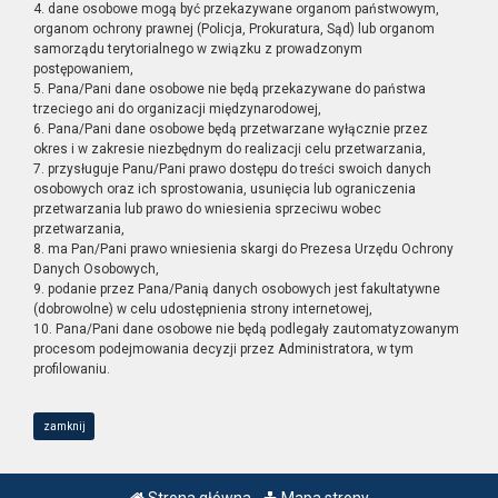
4. dane osobowe mogą być przekazywane organom państwowym,
organom ochrony prawnej (Policja, Prokuratura, Sąd) lub organom
samorządu terytorialnego w związku z prowadzonym
postępowaniem,
5. Pana/Pani dane osobowe nie będą przekazywane do państwa
trzeciego ani do organizacji międzynarodowej,
6. Pana/Pani dane osobowe będą przetwarzane wyłącznie przez
okres i w zakresie niezbędnym do realizacji celu przetwarzania,
7. przysługuje Panu/Pani prawo dostępu do treści swoich danych
osobowych oraz ich sprostowania, usunięcia lub ograniczenia
przetwarzania lub prawo do wniesienia sprzeciwu wobec
przetwarzania,
8. ma Pan/Pani prawo wniesienia skargi do Prezesa Urzędu Ochrony
Danych Osobowych,
9. podanie przez Pana/Panią danych osobowych jest fakultatywne
(dobrowolne) w celu udostępnienia strony internetowej,
10. Pana/Pani dane osobowe nie będą podlegały zautomatyzowanym
procesom podejmowania decyzji przez Administratora, w tym
profilowaniu.
zamknij
Strona główna
Mapa strony