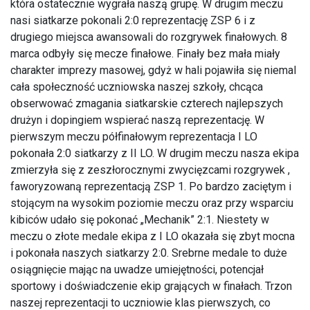
która ostatecznie wygrała naszą grupę. W drugim meczu
nasi siatkarze pokonali 2:0 reprezentację ZSP 6 i z
drugiego miejsca awansowali do rozgrywek finałowych. 8
marca odbyły się mecze finałowe. Finały bez mała miały
charakter imprezy masowej, gdyż w hali pojawiła się niemal
cała społeczność uczniowska naszej szkoły, chcąca
obserwować zmagania siatkarskie czterech najlepszych
drużyn i dopingiem wspierać naszą reprezentację. W
pierwszym meczu półfinałowym reprezentacja I LO
pokonała 2:0 siatkarzy z II LO. W drugim meczu nasza ekipa
zmierzyła się z zeszłorocznymi zwycięzcami rozgrywek ,
faworyzowaną reprezentacją ZSP 1. Po bardzo zaciętym i
stojącym na wysokim poziomie meczu oraz przy wsparciu
kibiców udało się pokonać „Mechanik” 2:1. Niestety w
meczu o złote medale ekipa z I LO okazała się zbyt mocna
i pokonała naszych siatkarzy 2:0. Srebrne medale to duże
osiągnięcie mając na uwadze umiejętności, potencjał
sportowy i doświadczenie ekip grających w finałach. Trzon
naszej reprezentacji to uczniowie klas pierwszych, co