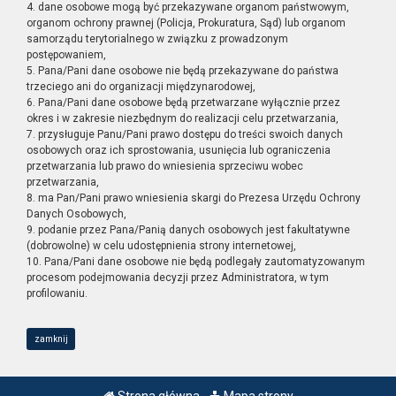
4. dane osobowe mogą być przekazywane organom państwowym,
organom ochrony prawnej (Policja, Prokuratura, Sąd) lub organom
samorządu terytorialnego w związku z prowadzonym
postępowaniem,
5. Pana/Pani dane osobowe nie będą przekazywane do państwa
trzeciego ani do organizacji międzynarodowej,
6. Pana/Pani dane osobowe będą przetwarzane wyłącznie przez
okres i w zakresie niezbędnym do realizacji celu przetwarzania,
7. przysługuje Panu/Pani prawo dostępu do treści swoich danych
osobowych oraz ich sprostowania, usunięcia lub ograniczenia
przetwarzania lub prawo do wniesienia sprzeciwu wobec
przetwarzania,
8. ma Pan/Pani prawo wniesienia skargi do Prezesa Urzędu Ochrony
Danych Osobowych,
9. podanie przez Pana/Panią danych osobowych jest fakultatywne
(dobrowolne) w celu udostępnienia strony internetowej,
10. Pana/Pani dane osobowe nie będą podlegały zautomatyzowanym
procesom podejmowania decyzji przez Administratora, w tym
profilowaniu.
zamknij
Strona główna
Mapa strony