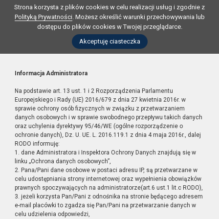
Strona korzysta z plików cookies w celu realizacji usług i zgodnie z
Polityką Prywatności
. Możesz określić warunki przechowywania lub
dostępu do plików cookies w Twojej przeglądarce.
Akceptuję ciasteczka
Informacja Administratora
Na podstawie art. 13 ust. 1 i 2 Rozporządzenia Parlamentu
Europejskiego i Rady (UE) 2016/679 z dnia 27 kwietnia 2016r. w
sprawie ochrony osób fizycznych w związku z przetwarzaniem
danych osobowych i w sprawie swobodnego przepływu takich danych
oraz uchylenia dyrektywy 95/46/WE (ogólne rozporządzenie o
ochronie danych), Dz. U. UE. L. 2016.119.1 z dnia 4 maja 2016r., dalej
RODO informuję:
1. dane Administratora i Inspektora Ochrony Danych znajdują się w
linku „Ochrona danych osobowych”,
2. Pana/Pani dane osobowe w postaci adresu IP, są przetwarzane w
celu udostępniania strony internetowej oraz wypełnienia obowiązków
prawnych spoczywających na administratorze(art.6 ust.1 lit.c RODO),
3. jeżeli korzysta Pan/Pani z odnośnika na stronie będącego adresem
e-mail placówki to zgadza się Pan/Pani na przetwarzanie danych w
celu udzielenia odpowiedzi,