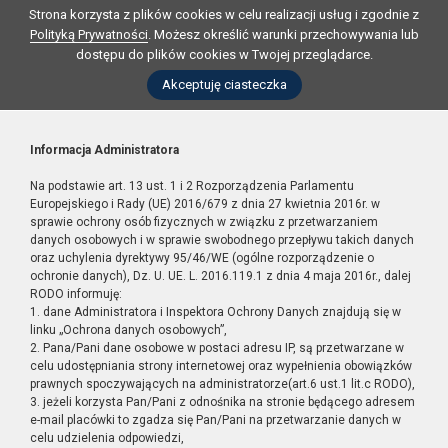
Strona korzysta z plików cookies w celu realizacji usług i zgodnie z
Polityką Prywatności
. Możesz określić warunki przechowywania lub
dostępu do plików cookies w Twojej przeglądarce.
Akceptuję ciasteczka
Informacja Administratora
Na podstawie art. 13 ust. 1 i 2 Rozporządzenia Parlamentu
Europejskiego i Rady (UE) 2016/679 z dnia 27 kwietnia 2016r. w
sprawie ochrony osób fizycznych w związku z przetwarzaniem
danych osobowych i w sprawie swobodnego przepływu takich danych
oraz uchylenia dyrektywy 95/46/WE (ogólne rozporządzenie o
ochronie danych), Dz. U. UE. L. 2016.119.1 z dnia 4 maja 2016r., dalej
RODO informuję:
1. dane Administratora i Inspektora Ochrony Danych znajdują się w
linku „Ochrona danych osobowych”,
2. Pana/Pani dane osobowe w postaci adresu IP, są przetwarzane w
celu udostępniania strony internetowej oraz wypełnienia obowiązków
prawnych spoczywających na administratorze(art.6 ust.1 lit.c RODO),
3. jeżeli korzysta Pan/Pani z odnośnika na stronie będącego adresem
e-mail placówki to zgadza się Pan/Pani na przetwarzanie danych w
celu udzielenia odpowiedzi,