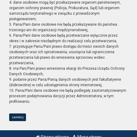
4. dane osobowe mogą być przekazywane organom państwowym,
organom ochrony prawnej (Policja, Prokuratura, Sąd) lub organom
samorządu terytorialnego w związku z prowadzonym
postępowaniem,
5. Pana/Pani dane osobowe nie będą przekazywane do państwa
trzeciego ani do organizacji międzynarodowej,
6. Pana/Pani dane osobowe będą przetwarzane wyłącznie przez
okres i w zakresie niezbędnym do realizacji celu przetwarzania,
7. przysługuje Panu/Pani prawo dostępu do treści swoich danych
osobowych oraz ich sprostowania, usunięcia lub ograniczenia
przetwarzania lub prawo do wniesienia sprzeciwu wobec
przetwarzania,
8. ma Pan/Pani prawo wniesienia skargi do Prezesa Urzędu Ochrony
Danych Osobowych,
9. podanie przez Pana/Panią danych osobowych jest fakultatywne
(dobrowolne) w celu udostępnienia strony internetowej,
10. Pana/Pani dane osobowe nie będą podlegały zautomatyzowanym
procesom podejmowania decyzji przez Administratora, w tym
profilowaniu.
zamknij
Strona główna
Mapa strony