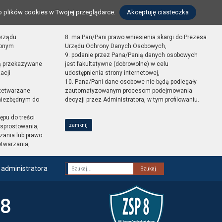
o plików cookies w Twojej przeglądarce.
Akceptuję ciasteczka
orządu
8. ma Pan/Pani prawo wniesienia skargi do Prezesa
zonym
Urzędu Ochrony Danych Osobowych,
9. podanie przez Pana/Panią danych osobowych
ą przekazywane
jest fakultatywne (dobrowolne) w celu
acji
udostępnienia strony internetowej,
10. Pana/Pani dane osobowe nie będą podlegały
zetwarzane
zautomatyzowanym procesom podejmowania
 niezbędnym do
decyzji przez Administratora, w tym profilowaniu.
ępu do treści
zamknij
sprostowania,
zania lub prawo
etwarzania,
 administratora
Fraza
 8