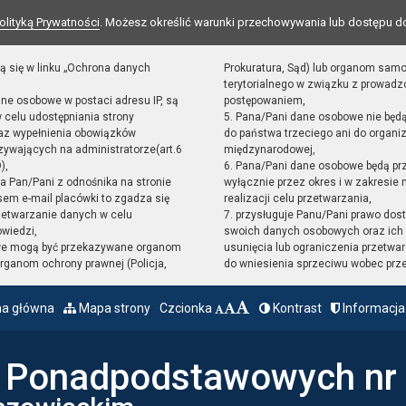
olityką Prywatności
. Możesz określić warunki przechowywania lub dostępu d
ą się w linku „Ochrona danych
Prokuratura, Sąd) lub organom sam
terytorialnego w związku z prowad
ane osobowe w postaci adresu IP, są
postępowaniem,
 celu udostępniania strony
5. Pana/Pani dane osobowe nie będ
raz wypełnienia obowiązków
do państwa trzeciego ani do organiz
ywających na administratorze(art.6
międzynarodowej,
),
6. Pana/Pani dane osobowe będą pr
sta Pan/Pani z odnośnika na stronie
wyłącznie przez okres i w zakresie
em e-mail placówki to zgadza się
realizacji celu przetwarzania,
zetwarzanie danych w celu
7. przysługuje Panu/Pani prawo dost
owiedzi,
swoich danych osobowych oraz ich 
we mogą być przekazywane organom
usunięcia lub ograniczenia przetwar
ganom ochrony prawnej (Policja,
do wniesienia sprzeciwu wobec prz
na główna
Mapa strony
Czcionka
Kontrast
Informacja
ł Ponadpodstawowych nr