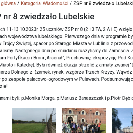
 główna
Kategoria: Wiadomości
ZSP nr 8 zwiedzało Lubelsk
 nr 8 zwiedzało Lubelskie
ch 11-13.10.2023r. 25 uczniów ZSP nr 8 (2 i 3 TA, 2 A i E) wzię
jach województwa lubelskiego. Pierwszego dnia w programie b
y Trójcy Świętej, spacer po Starego Miasta w Lublinie z przewod
liśmy. Następnego dnia po śniadaniu ruszyliśmy do Zamościa.
m Fortyfikacji i Broni „Arsenał”, Prochownię, ekspozycję Pod K
Miasto i Katedrę). Była również okazja strzelić z armaty zwanej 
erza Dolnego z (zamek, rynek, wzgórze Trzech Krzyży, Wąwóz Ko
r po zespole pałacowo-ogrodowym w Puławach. Podsumowując b
zie!
nami byli: p.Monika Morga, p.Mariusz Banaszczak i p.Piotr Dębi