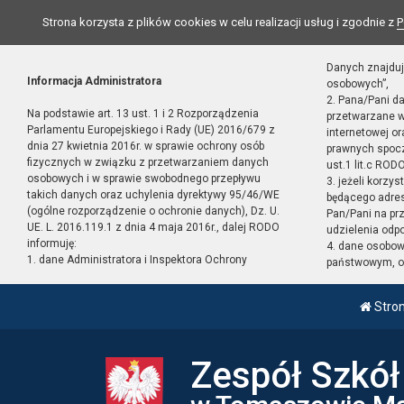
Strona korzysta z plików cookies w celu realizacji usług i zgodnie z
P
Danych znajduj
Informacja Administratora
osobowych”,
2. Pana/Pani d
Na podstawie art. 13 ust. 1 i 2 Rozporządzenia
przetwarzane w
Parlamentu Europejskiego i Rady (UE) 2016/679 z
internetowej o
dnia 27 kwietnia 2016r. w sprawie ochrony osób
prawnych spocz
fizycznych w związku z przetwarzaniem danych
ust.1 lit.c RODO
osobowych i w sprawie swobodnego przepływu
3. jeżeli korzy
takich danych oraz uchylenia dyrektywy 95/46/WE
będącego adres
(ogólne rozporządzenie o ochronie danych), Dz. U.
Pan/Pani na pr
UE. L. 2016.119.1 z dnia 4 maja 2016r., dalej RODO
udzielenia odp
informuję:
4. dane osobo
1. dane Administratora i Inspektora Ochrony
państwowym, or
Stro
Zespół Szkó