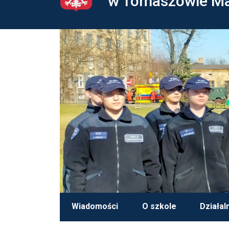
w Tomaszowie M
Wiadomości
O szkole
Działal