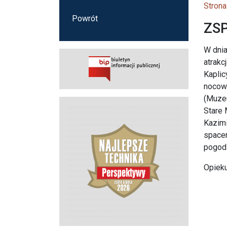
Strona
Powrót
ZSP
W dnia
atrakc
Kaplic
nocowa
(Muzeu
Stare 
Kazimi
space
pogod
Opieku