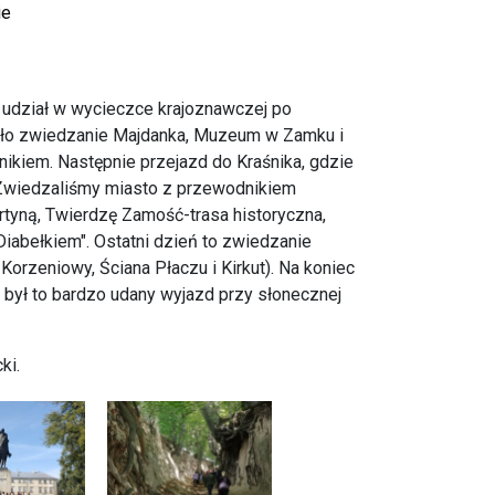
ie
ło udział w wycieczce krajoznawczej po
yło zwiedzanie Majdanka, Muzeum w Zamku i
nikiem. Następnie przejazd do Kraśnika, gdzie
 Zwiedzaliśmy miasto z przewodnikiem
urtyną, Twierdzę Zamość-trasa historyczna,
"Diabełkiem". Ostatni dzień to zwiedzanie
rzeniowy, Ściana Płaczu i Kirkut). Na koniec
ył to bardzo udany wyjazd przy słonecznej
cki.