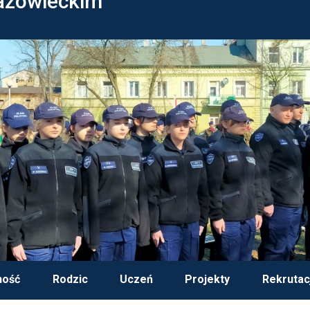
azowieckim
ność
Rodzic
Uczeń
Projekty
Rekrutac