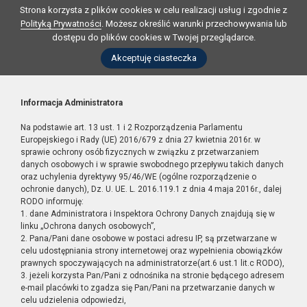
Strona korzysta z plików cookies w celu realizacji usług i zgodnie z
Polityką Prywatności
. Możesz określić warunki przechowywania lub
dostępu do plików cookies w Twojej przeglądarce.
Akceptuję ciasteczka
Informacja Administratora
Na podstawie art. 13 ust. 1 i 2 Rozporządzenia Parlamentu
Europejskiego i Rady (UE) 2016/679 z dnia 27 kwietnia 2016r. w
sprawie ochrony osób fizycznych w związku z przetwarzaniem
danych osobowych i w sprawie swobodnego przepływu takich danych
oraz uchylenia dyrektywy 95/46/WE (ogólne rozporządzenie o
ochronie danych), Dz. U. UE. L. 2016.119.1 z dnia 4 maja 2016r., dalej
RODO informuję:
1. dane Administratora i Inspektora Ochrony Danych znajdują się w
linku „Ochrona danych osobowych”,
2. Pana/Pani dane osobowe w postaci adresu IP, są przetwarzane w
celu udostępniania strony internetowej oraz wypełnienia obowiązków
prawnych spoczywających na administratorze(art.6 ust.1 lit.c RODO),
3. jeżeli korzysta Pan/Pani z odnośnika na stronie będącego adresem
e-mail placówki to zgadza się Pan/Pani na przetwarzanie danych w
celu udzielenia odpowiedzi,