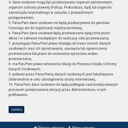
4. dane osobowe mogą być przekazywane organom państwowym,
organom ochrony prawnej (Policja, Prokuratura, Sąd) lub organom
samorządu terytorialnego w związku z prowadzonym
postępowaniem,
5. Pana/Pani dane osobowe nie będą przekazywane do państwa
trzeciego ani do organizacji międzynarodowej,
6. Pana/Pani dane osobowe będą przetwarzane wyłącznie przez
okres i w zakresie niezbędnym do realizacji celu przetwarzania,
7. przysługuje Panu/Pani prawo dostępu do treści swoich danych
osobowych oraz ich sprostowania, usunięcia lub ograniczenia
przetwarzania lub prawo do wniesienia sprzeciwu wobec
przetwarzania,
8. ma Pan/Pani prawo wniesienia skargi do Prezesa Urzędu Ochrony
Danych Osobowych,
9. podanie przez Pana/Panią danych osobowych jest fakultatywne
(dobrowolne) w celu udostępnienia strony internetowej,
10. Pana/Pani dane osobowe nie będą podlegały zautomatyzowanym
procesom podejmowania decyzji przez Administratora, w tym
profilowaniu.
zamknij
Strona główna
Mapa strony