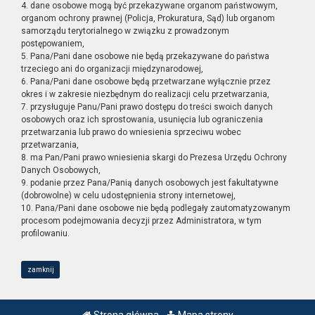
4. dane osobowe mogą być przekazywane organom państwowym,
organom ochrony prawnej (Policja, Prokuratura, Sąd) lub organom
samorządu terytorialnego w związku z prowadzonym
postępowaniem,
5. Pana/Pani dane osobowe nie będą przekazywane do państwa
trzeciego ani do organizacji międzynarodowej,
6. Pana/Pani dane osobowe będą przetwarzane wyłącznie przez
okres i w zakresie niezbędnym do realizacji celu przetwarzania,
7. przysługuje Panu/Pani prawo dostępu do treści swoich danych
osobowych oraz ich sprostowania, usunięcia lub ograniczenia
przetwarzania lub prawo do wniesienia sprzeciwu wobec
przetwarzania,
8. ma Pan/Pani prawo wniesienia skargi do Prezesa Urzędu Ochrony
Danych Osobowych,
9. podanie przez Pana/Panią danych osobowych jest fakultatywne
(dobrowolne) w celu udostępnienia strony internetowej,
10. Pana/Pani dane osobowe nie będą podlegały zautomatyzowanym
procesom podejmowania decyzji przez Administratora, w tym
profilowaniu.
zamknij
Strona główna
Mapa strony