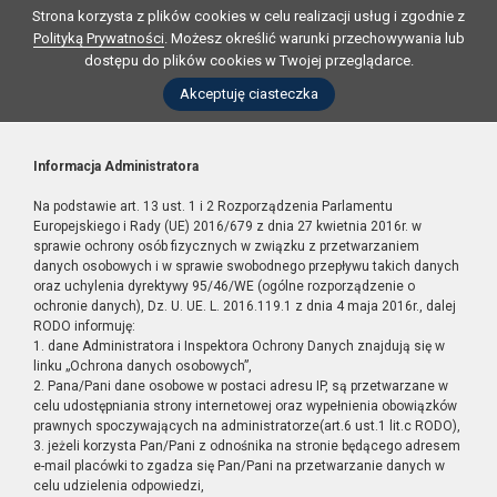
Strona korzysta z plików cookies w celu realizacji usług i zgodnie z
Polityką Prywatności
. Możesz określić warunki przechowywania lub
dostępu do plików cookies w Twojej przeglądarce.
Akceptuję ciasteczka
Informacja Administratora
Na podstawie art. 13 ust. 1 i 2 Rozporządzenia Parlamentu
Europejskiego i Rady (UE) 2016/679 z dnia 27 kwietnia 2016r. w
sprawie ochrony osób fizycznych w związku z przetwarzaniem
danych osobowych i w sprawie swobodnego przepływu takich danych
oraz uchylenia dyrektywy 95/46/WE (ogólne rozporządzenie o
ochronie danych), Dz. U. UE. L. 2016.119.1 z dnia 4 maja 2016r., dalej
RODO informuję:
1. dane Administratora i Inspektora Ochrony Danych znajdują się w
linku „Ochrona danych osobowych”,
2. Pana/Pani dane osobowe w postaci adresu IP, są przetwarzane w
celu udostępniania strony internetowej oraz wypełnienia obowiązków
prawnych spoczywających na administratorze(art.6 ust.1 lit.c RODO),
3. jeżeli korzysta Pan/Pani z odnośnika na stronie będącego adresem
e-mail placówki to zgadza się Pan/Pani na przetwarzanie danych w
celu udzielenia odpowiedzi,