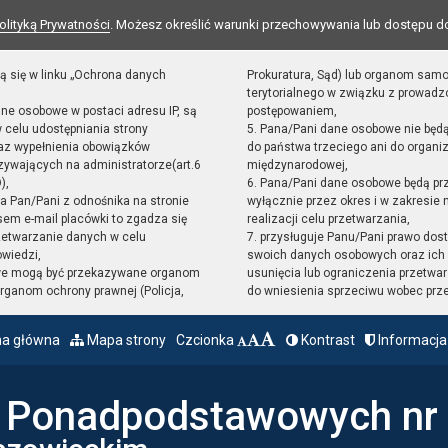
olityką Prywatności
. Możesz określić warunki przechowywania lub dostępu d
ą się w linku „Ochrona danych
Prokuratura, Sąd) lub organom sam
terytorialnego w związku z prowad
ane osobowe w postaci adresu IP, są
postępowaniem,
 celu udostępniania strony
5. Pana/Pani dane osobowe nie będ
raz wypełnienia obowiązków
do państwa trzeciego ani do organiz
ywających na administratorze(art.6
międzynarodowej,
),
6. Pana/Pani dane osobowe będą pr
sta Pan/Pani z odnośnika na stronie
wyłącznie przez okres i w zakresie
em e-mail placówki to zgadza się
realizacji celu przetwarzania,
zetwarzanie danych w celu
7. przysługuje Panu/Pani prawo dost
owiedzi,
swoich danych osobowych oraz ich 
we mogą być przekazywane organom
usunięcia lub ograniczenia przetwar
ganom ochrony prawnej (Policja,
do wniesienia sprzeciwu wobec prz
na główna
Mapa strony
Czcionka
Kontrast
Informacja
ł Ponadpodstawowych nr