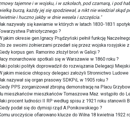
zmowy tajemne i w wojsku, i w szkołach, pod czamarą, i pod ha
wielką burzą, każdy jej się spodziewał, a nikt nie wiedział skąd 
świetnie i huczno jakby w dnie wesela i szczęścia."
Jak nazywały się kawiarnie w których w latach 1830-1831 spoty
Towarzystwa Patriotycznego ?
W jakim okresie gen.Ignacy Prądzyński pełnił funkcję Naczel
Kto ze swoimi żołnierzami przedarł się przez wojska rosyjskie 
Kiedy korpus gen. Ramorino złożył broń w Galicji ?
Jacy monarchowie spotkali się w Warszawie w 1860 roku ?
Jaki polski polityk doprowadził do rozwiązania Delegacji Miejsk
W jakim mieście chłopscy delegaci założyli Stronnictwo Ludowe 
Jak nazywał się organ prasowy SDKPiL w 1905 roku ?
Kiedy PPS zorganizował zbrojną demonstrację na Placu Grzybo
Ilu mieszkańców mieszkańców Tomaszowa Maz. wstąpiło do Le
Jaki procent ludności II RP według spisu z 1921 roku stanowili Bi
Kiedy podał się do dymisji rząd A.Ponikowskiego ?
Komu uroczyście ofiarowano klucze do Wilna 18 kwietnia 1922 r