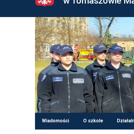
w Tomaszowie M
Wiadomości
O szkole
Działal