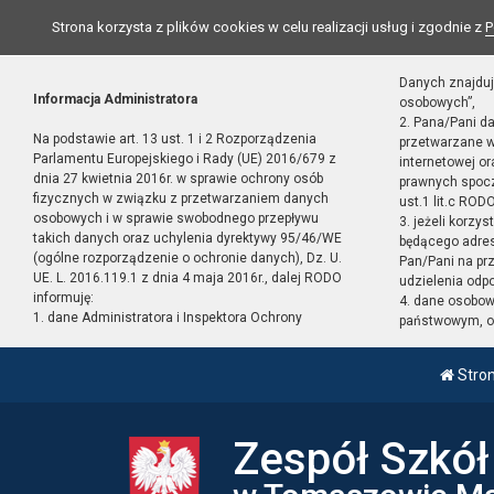
Strona korzysta z plików cookies w celu realizacji usług i zgodnie z
P
Danych znajduj
Informacja Administratora
osobowych”,
2. Pana/Pani d
Na podstawie art. 13 ust. 1 i 2 Rozporządzenia
przetwarzane w
Parlamentu Europejskiego i Rady (UE) 2016/679 z
internetowej o
dnia 27 kwietnia 2016r. w sprawie ochrony osób
prawnych spocz
fizycznych w związku z przetwarzaniem danych
ust.1 lit.c RODO
osobowych i w sprawie swobodnego przepływu
3. jeżeli korzy
takich danych oraz uchylenia dyrektywy 95/46/WE
będącego adres
(ogólne rozporządzenie o ochronie danych), Dz. U.
Pan/Pani na pr
UE. L. 2016.119.1 z dnia 4 maja 2016r., dalej RODO
udzielenia odp
informuję:
4. dane osobo
1. dane Administratora i Inspektora Ochrony
państwowym, or
Stro
Zespół Szkó