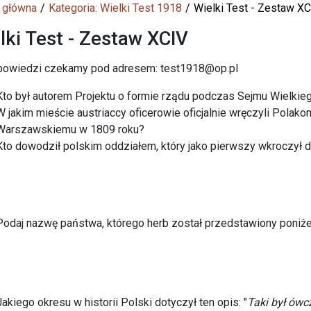
 główna
Kategoria: Wielki Test 1918
Wielki Test - Zestaw X
lki Test - Zestaw XCIV
powiedzi czekamy pod adresem: test1918@op.pl
Kto był autorem Projektu o formie rządu podczas Sejmu Wielkie
W jakim mieście austriaccy oficerowie oficjalnie wręczyli Pola
Warszawskiemu w 1809 roku?
Kto dowodził polskim oddziałem, który jako pierwszy wkroczył
Podaj nazwę państwa, którego herb został przedstawiony poniże
Jakiego okresu w historii Polski dotyczył ten opis: "
Taki był ówc