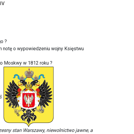
CIV
go ?
kom notę o wypowiedzeniu wojny Księstwu
 do Moskwy w 1812 roku ?
j:
zesny stan Warszawy, niewolnictwo jawne, a