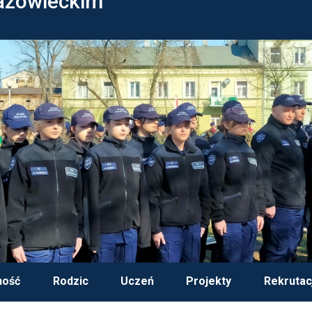
azowieckim
ność
Rodzic
Uczeń
Projekty
Rekrutac