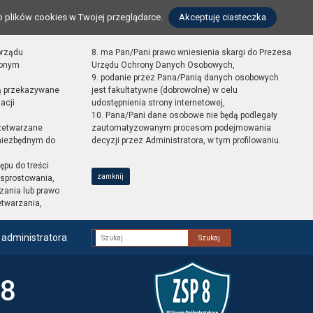
o plików cookies w Twojej przeglądarce.
Akceptuję ciasteczka
orządu
8. ma Pan/Pani prawo wniesienia skargi do Prezesa
zonym
Urzędu Ochrony Danych Osobowych,
9. podanie przez Pana/Panią danych osobowych
ą przekazywane
jest fakultatywne (dobrowolne) w celu
acji
udostępnienia strony internetowej,
10. Pana/Pani dane osobowe nie będą podlegały
zetwarzane
zautomatyzowanym procesom podejmowania
 niezbędnym do
decyzji przez Administratora, w tym profilowaniu.
ępu do treści
zamknij
sprostowania,
zania lub prawo
etwarzania,
 administratora
Fraza
 8