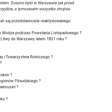
bitem. Duszno było w Warszawie jak przed
przyjdzie, a tymczasem wszystko strojnie,
kali się przedstawiciele reaktywowanego
nego Wodza podczas Powstania Listopadowego ?
z Litwy do Warszawy latem 1831 roku ?
iej i Towarzystwa Rolniczego ?
?
wskim ?
gionów Piłsudskiego ?
ałorusini ?
oku ?