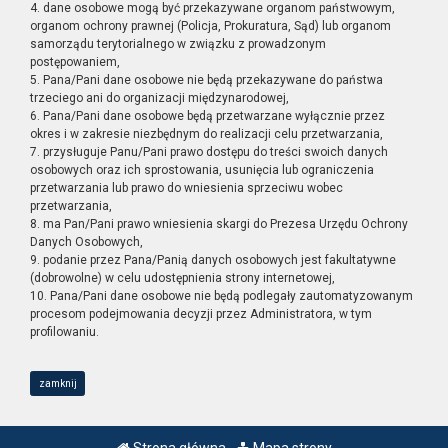
4. dane osobowe mogą być przekazywane organom państwowym,
organom ochrony prawnej (Policja, Prokuratura, Sąd) lub organom
samorządu terytorialnego w związku z prowadzonym
postępowaniem,
5. Pana/Pani dane osobowe nie będą przekazywane do państwa
trzeciego ani do organizacji międzynarodowej,
6. Pana/Pani dane osobowe będą przetwarzane wyłącznie przez
okres i w zakresie niezbędnym do realizacji celu przetwarzania,
7. przysługuje Panu/Pani prawo dostępu do treści swoich danych
osobowych oraz ich sprostowania, usunięcia lub ograniczenia
przetwarzania lub prawo do wniesienia sprzeciwu wobec
przetwarzania,
8. ma Pan/Pani prawo wniesienia skargi do Prezesa Urzędu Ochrony
Danych Osobowych,
9. podanie przez Pana/Panią danych osobowych jest fakultatywne
(dobrowolne) w celu udostępnienia strony internetowej,
10. Pana/Pani dane osobowe nie będą podlegały zautomatyzowanym
procesom podejmowania decyzji przez Administratora, w tym
profilowaniu.
zamknij
Strona główna
Mapa strony