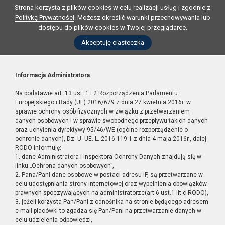
Strona korzysta z plików cookies w celu realizacji usług i zgodnie z
Polityką Prywatności
. Możesz określić warunki przechowywania lub
dostępu do plików cookies w Twojej przeglądarce.
Akceptuję ciasteczka
Informacja Administratora
Na podstawie art. 13 ust. 1 i 2 Rozporządzenia Parlamentu
Europejskiego i Rady (UE) 2016/679 z dnia 27 kwietnia 2016r. w
sprawie ochrony osób fizycznych w związku z przetwarzaniem
danych osobowych i w sprawie swobodnego przepływu takich danych
oraz uchylenia dyrektywy 95/46/WE (ogólne rozporządzenie o
ochronie danych), Dz. U. UE. L. 2016.119.1 z dnia 4 maja 2016r., dalej
RODO informuję:
1. dane Administratora i Inspektora Ochrony Danych znajdują się w
linku „Ochrona danych osobowych”,
2. Pana/Pani dane osobowe w postaci adresu IP, są przetwarzane w
celu udostępniania strony internetowej oraz wypełnienia obowiązków
prawnych spoczywających na administratorze(art.6 ust.1 lit.c RODO),
3. jeżeli korzysta Pan/Pani z odnośnika na stronie będącego adresem
e-mail placówki to zgadza się Pan/Pani na przetwarzanie danych w
celu udzielenia odpowiedzi,