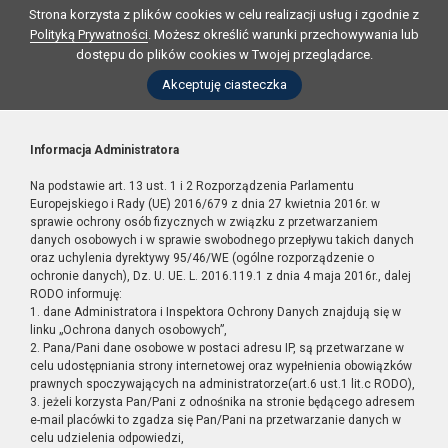
Strona korzysta z plików cookies w celu realizacji usług i zgodnie z
Polityką Prywatności
. Możesz określić warunki przechowywania lub
dostępu do plików cookies w Twojej przeglądarce.
Akceptuję ciasteczka
Informacja Administratora
Na podstawie art. 13 ust. 1 i 2 Rozporządzenia Parlamentu
Europejskiego i Rady (UE) 2016/679 z dnia 27 kwietnia 2016r. w
sprawie ochrony osób fizycznych w związku z przetwarzaniem
danych osobowych i w sprawie swobodnego przepływu takich danych
oraz uchylenia dyrektywy 95/46/WE (ogólne rozporządzenie o
ochronie danych), Dz. U. UE. L. 2016.119.1 z dnia 4 maja 2016r., dalej
RODO informuję:
1. dane Administratora i Inspektora Ochrony Danych znajdują się w
linku „Ochrona danych osobowych”,
2. Pana/Pani dane osobowe w postaci adresu IP, są przetwarzane w
celu udostępniania strony internetowej oraz wypełnienia obowiązków
prawnych spoczywających na administratorze(art.6 ust.1 lit.c RODO),
3. jeżeli korzysta Pan/Pani z odnośnika na stronie będącego adresem
e-mail placówki to zgadza się Pan/Pani na przetwarzanie danych w
celu udzielenia odpowiedzi,