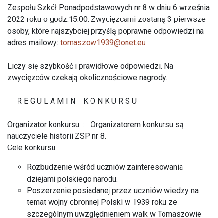
Zespołu Szkół Ponadpodstawowych nr 8 w dniu 6 września
2022 roku o godz.15.00. Zwycięzcami zostaną 3 pierwsze
osoby, które najszybciej przyślą poprawne odpowiedzi na
adres mailowy:
tomaszow1939@onet.eu
Liczy się szybkość i prawidłowe odpowiedzi. Na
zwycięzców czekają okolicznościowe nagrody.
R E G U L A M I N K O N K U R S U
Organizator konkursu : Organizatorem konkursu są
nauczyciele historii ZSP nr 8.
Cele konkursu:
Rozbudzenie wśród uczniów zainteresowania
dziejami polskiego narodu.
Poszerzenie posiadanej przez uczniów wiedzy na
temat wojny obronnej Polski w 1939 roku ze
szczególnym uwzględnieniem walk w Tomaszowie