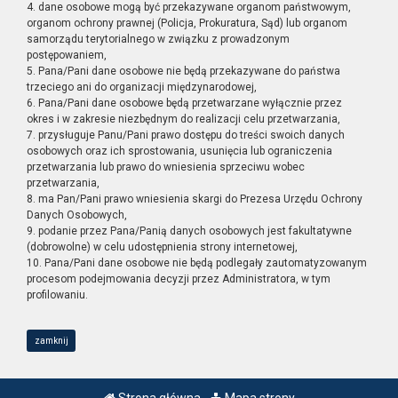
4. dane osobowe mogą być przekazywane organom państwowym,
organom ochrony prawnej (Policja, Prokuratura, Sąd) lub organom
samorządu terytorialnego w związku z prowadzonym
postępowaniem,
5. Pana/Pani dane osobowe nie będą przekazywane do państwa
trzeciego ani do organizacji międzynarodowej,
6. Pana/Pani dane osobowe będą przetwarzane wyłącznie przez
okres i w zakresie niezbędnym do realizacji celu przetwarzania,
7. przysługuje Panu/Pani prawo dostępu do treści swoich danych
osobowych oraz ich sprostowania, usunięcia lub ograniczenia
przetwarzania lub prawo do wniesienia sprzeciwu wobec
przetwarzania,
8. ma Pan/Pani prawo wniesienia skargi do Prezesa Urzędu Ochrony
Danych Osobowych,
9. podanie przez Pana/Panią danych osobowych jest fakultatywne
(dobrowolne) w celu udostępnienia strony internetowej,
10. Pana/Pani dane osobowe nie będą podlegały zautomatyzowanym
procesom podejmowania decyzji przez Administratora, w tym
profilowaniu.
zamknij
Strona główna
Mapa strony