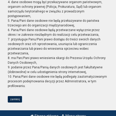
4. dane osobowe mogą być przekazywane organom państwowym,
organom ochrony prawnej (Policja, Prokuratura, Sąd) lub organom
samorządu terytorialnego w związku z prowadzonym
postępowaniem,
5. Pana/Pani dane osobowe nie będą przekazywane do państwa
trzeciego ani do organizacji międzynarodowej,
6. Pana/Pani dane osobowe będą przetwarzane wyłącznie przez
okres i w zakresie niezbędnym do realizacji celu przetwarzania,
7. przysługuje Panu/Pani prawo dostępu do treści swoich danych
osobowych oraz ich sprostowania, usunięcia lub ograniczenia
przetwarzania lub prawo do wniesienia sprzeciwu wobec
przetwarzania,
8. ma Pan/Pani prawo wniesienia skargi do Prezesa Urzędu Ochrony
Danych Osobowych,
9. podanie przez Pana/Panią danych osobowych jest fakultatywne
(dobrowolne) w celu udostępnienia strony internetowej,
10. Pana/Pani dane osobowe nie będą podlegały zautomatyzowanym
procesom podejmowania decyzji przez Administratora, w tym
profilowaniu.
zamknij
Strona główna
Mapa strony