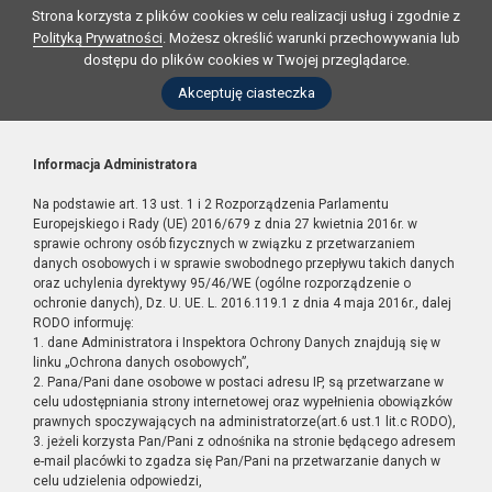
Strona korzysta z plików cookies w celu realizacji usług i zgodnie z
Polityką Prywatności
. Możesz określić warunki przechowywania lub
dostępu do plików cookies w Twojej przeglądarce.
Akceptuję ciasteczka
Informacja Administratora
Na podstawie art. 13 ust. 1 i 2 Rozporządzenia Parlamentu
Europejskiego i Rady (UE) 2016/679 z dnia 27 kwietnia 2016r. w
sprawie ochrony osób fizycznych w związku z przetwarzaniem
danych osobowych i w sprawie swobodnego przepływu takich danych
oraz uchylenia dyrektywy 95/46/WE (ogólne rozporządzenie o
ochronie danych), Dz. U. UE. L. 2016.119.1 z dnia 4 maja 2016r., dalej
RODO informuję:
1. dane Administratora i Inspektora Ochrony Danych znajdują się w
linku „Ochrona danych osobowych”,
2. Pana/Pani dane osobowe w postaci adresu IP, są przetwarzane w
celu udostępniania strony internetowej oraz wypełnienia obowiązków
prawnych spoczywających na administratorze(art.6 ust.1 lit.c RODO),
3. jeżeli korzysta Pan/Pani z odnośnika na stronie będącego adresem
e-mail placówki to zgadza się Pan/Pani na przetwarzanie danych w
celu udzielenia odpowiedzi,