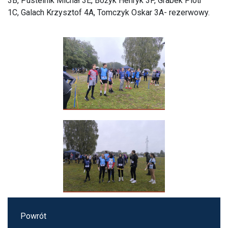
3B, Pustelnik Michał 3E, Bożyk Henryk 3P, Grabek Piotr
1C, Galach Krzysztof 4A, Tomczyk Oskar 3A- rezerwowy.
Powrót