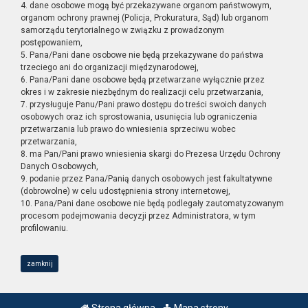
4. dane osobowe mogą być przekazywane organom państwowym,
organom ochrony prawnej (Policja, Prokuratura, Sąd) lub organom
samorządu terytorialnego w związku z prowadzonym
postępowaniem,
5. Pana/Pani dane osobowe nie będą przekazywane do państwa
trzeciego ani do organizacji międzynarodowej,
6. Pana/Pani dane osobowe będą przetwarzane wyłącznie przez
okres i w zakresie niezbędnym do realizacji celu przetwarzania,
7. przysługuje Panu/Pani prawo dostępu do treści swoich danych
osobowych oraz ich sprostowania, usunięcia lub ograniczenia
przetwarzania lub prawo do wniesienia sprzeciwu wobec
przetwarzania,
8. ma Pan/Pani prawo wniesienia skargi do Prezesa Urzędu Ochrony
Danych Osobowych,
9. podanie przez Pana/Panią danych osobowych jest fakultatywne
(dobrowolne) w celu udostępnienia strony internetowej,
10. Pana/Pani dane osobowe nie będą podlegały zautomatyzowanym
procesom podejmowania decyzji przez Administratora, w tym
profilowaniu.
zamknij
Strona główna
Mapa strony