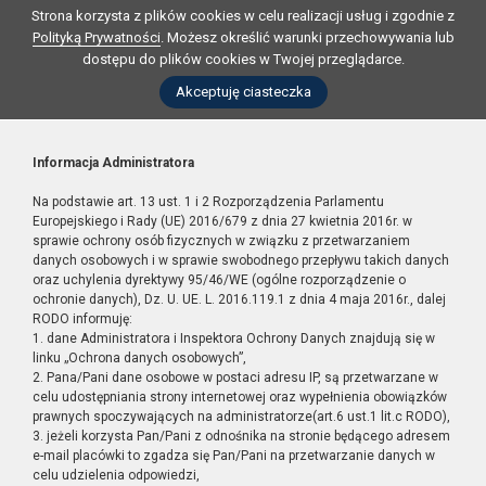
Strona korzysta z plików cookies w celu realizacji usług i zgodnie z
Polityką Prywatności
. Możesz określić warunki przechowywania lub
dostępu do plików cookies w Twojej przeglądarce.
Akceptuję ciasteczka
Informacja Administratora
Na podstawie art. 13 ust. 1 i 2 Rozporządzenia Parlamentu
Europejskiego i Rady (UE) 2016/679 z dnia 27 kwietnia 2016r. w
sprawie ochrony osób fizycznych w związku z przetwarzaniem
danych osobowych i w sprawie swobodnego przepływu takich danych
oraz uchylenia dyrektywy 95/46/WE (ogólne rozporządzenie o
ochronie danych), Dz. U. UE. L. 2016.119.1 z dnia 4 maja 2016r., dalej
RODO informuję:
1. dane Administratora i Inspektora Ochrony Danych znajdują się w
linku „Ochrona danych osobowych”,
2. Pana/Pani dane osobowe w postaci adresu IP, są przetwarzane w
celu udostępniania strony internetowej oraz wypełnienia obowiązków
prawnych spoczywających na administratorze(art.6 ust.1 lit.c RODO),
3. jeżeli korzysta Pan/Pani z odnośnika na stronie będącego adresem
e-mail placówki to zgadza się Pan/Pani na przetwarzanie danych w
celu udzielenia odpowiedzi,