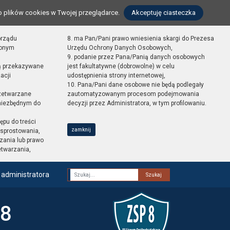
o plików cookies w Twojej przeglądarce.
Akceptuję ciasteczka
orządu
8. ma Pan/Pani prawo wniesienia skargi do Prezesa
zonym
Urzędu Ochrony Danych Osobowych,
9. podanie przez Pana/Panią danych osobowych
ą przekazywane
jest fakultatywne (dobrowolne) w celu
acji
udostępnienia strony internetowej,
10. Pana/Pani dane osobowe nie będą podlegały
zetwarzane
zautomatyzowanym procesom podejmowania
 niezbędnym do
decyzji przez Administratora, w tym profilowaniu.
ępu do treści
zamknij
sprostowania,
zania lub prawo
etwarzania,
 administratora
Fraza
 8