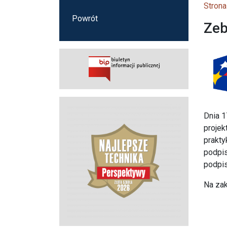
Strona
Powrót
Zeb
Dnia 1
projek
prakty
podpis
podpis
Na zak