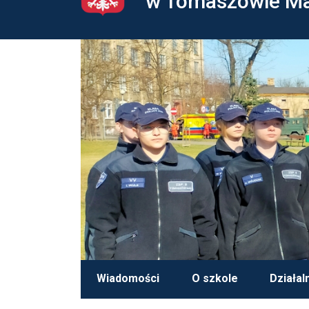
w Tomaszowie M
Wiadomości
O szkole
Działal