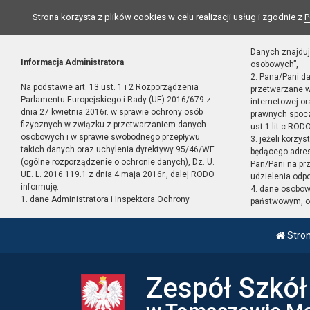
Strona korzysta z plików cookies w celu realizacji usług i zgodnie z
P
Danych znajduj
Informacja Administratora
osobowych”,
2. Pana/Pani d
Na podstawie art. 13 ust. 1 i 2 Rozporządzenia
przetwarzane w
Parlamentu Europejskiego i Rady (UE) 2016/679 z
internetowej o
dnia 27 kwietnia 2016r. w sprawie ochrony osób
prawnych spocz
fizycznych w związku z przetwarzaniem danych
ust.1 lit.c RODO
osobowych i w sprawie swobodnego przepływu
3. jeżeli korzy
takich danych oraz uchylenia dyrektywy 95/46/WE
będącego adres
(ogólne rozporządzenie o ochronie danych), Dz. U.
Pan/Pani na pr
UE. L. 2016.119.1 z dnia 4 maja 2016r., dalej RODO
udzielenia odp
informuję:
4. dane osobo
1. dane Administratora i Inspektora Ochrony
państwowym, or
Stro
Zespół Szkó