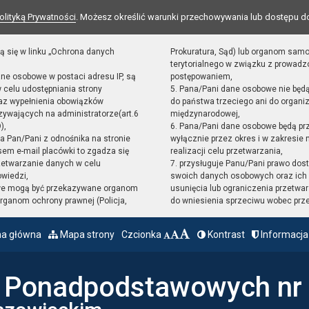
olityką Prywatności
. Możesz określić warunki przechowywania lub dostępu d
ą się w linku „Ochrona danych
Prokuratura, Sąd) lub organom sam
terytorialnego w związku z prowad
ane osobowe w postaci adresu IP, są
postępowaniem,
 celu udostępniania strony
5. Pana/Pani dane osobowe nie będ
raz wypełnienia obowiązków
do państwa trzeciego ani do organiz
ywających na administratorze(art.6
międzynarodowej,
),
6. Pana/Pani dane osobowe będą pr
sta Pan/Pani z odnośnika na stronie
wyłącznie przez okres i w zakresie
em e-mail placówki to zgadza się
realizacji celu przetwarzania,
zetwarzanie danych w celu
7. przysługuje Panu/Pani prawo dost
owiedzi,
swoich danych osobowych oraz ich 
we mogą być przekazywane organom
usunięcia lub ograniczenia przetwar
ganom ochrony prawnej (Policja,
do wniesienia sprzeciwu wobec prz
na główna
Mapa strony
Czcionka
Kontrast
Informacja
ł Ponadpodstawowych nr