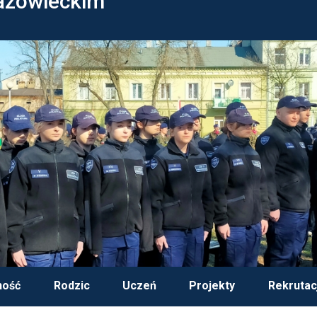
azowieckim
ność
Rodzic
Uczeń
Projekty
Rekrutac