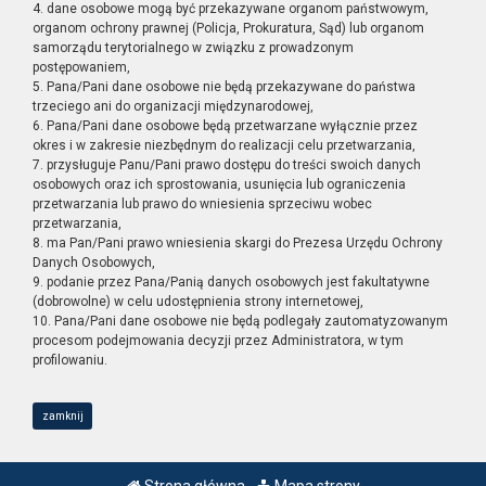
4. dane osobowe mogą być przekazywane organom państwowym,
organom ochrony prawnej (Policja, Prokuratura, Sąd) lub organom
samorządu terytorialnego w związku z prowadzonym
postępowaniem,
5. Pana/Pani dane osobowe nie będą przekazywane do państwa
trzeciego ani do organizacji międzynarodowej,
6. Pana/Pani dane osobowe będą przetwarzane wyłącznie przez
okres i w zakresie niezbędnym do realizacji celu przetwarzania,
7. przysługuje Panu/Pani prawo dostępu do treści swoich danych
osobowych oraz ich sprostowania, usunięcia lub ograniczenia
przetwarzania lub prawo do wniesienia sprzeciwu wobec
przetwarzania,
8. ma Pan/Pani prawo wniesienia skargi do Prezesa Urzędu Ochrony
Danych Osobowych,
9. podanie przez Pana/Panią danych osobowych jest fakultatywne
(dobrowolne) w celu udostępnienia strony internetowej,
10. Pana/Pani dane osobowe nie będą podlegały zautomatyzowanym
procesom podejmowania decyzji przez Administratora, w tym
profilowaniu.
zamknij
Strona główna
Mapa strony