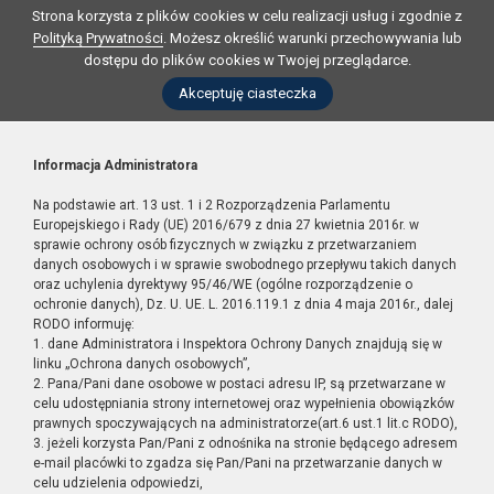
Strona korzysta z plików cookies w celu realizacji usług i zgodnie z
Polityką Prywatności
. Możesz określić warunki przechowywania lub
dostępu do plików cookies w Twojej przeglądarce.
Akceptuję ciasteczka
Informacja Administratora
Na podstawie art. 13 ust. 1 i 2 Rozporządzenia Parlamentu
Europejskiego i Rady (UE) 2016/679 z dnia 27 kwietnia 2016r. w
sprawie ochrony osób fizycznych w związku z przetwarzaniem
danych osobowych i w sprawie swobodnego przepływu takich danych
oraz uchylenia dyrektywy 95/46/WE (ogólne rozporządzenie o
ochronie danych), Dz. U. UE. L. 2016.119.1 z dnia 4 maja 2016r., dalej
RODO informuję:
1. dane Administratora i Inspektora Ochrony Danych znajdują się w
linku „Ochrona danych osobowych”,
2. Pana/Pani dane osobowe w postaci adresu IP, są przetwarzane w
celu udostępniania strony internetowej oraz wypełnienia obowiązków
prawnych spoczywających na administratorze(art.6 ust.1 lit.c RODO),
3. jeżeli korzysta Pan/Pani z odnośnika na stronie będącego adresem
e-mail placówki to zgadza się Pan/Pani na przetwarzanie danych w
celu udzielenia odpowiedzi,