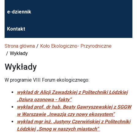
e-dziennik
Kontakt
Strona główna
Koło Ekologiczno- Przyrodniczne
Wykłady
Wykłady
W programie VIII Forum ekologicznego:
wykład dr Alicji Zawadzkiej z Politechniki Łódzkiej
„Dziura ozonowa - fakty”
wykład prof. dr hab. Beaty Gawryszewskiej z SGGW
w Warszawie „Inwazja czy nowy ekosystem”
wykład mgr inż. Justyny Czerwińskiej z Politechniki
Łódzkiej „Smog w naszych miastach”