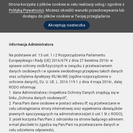
Strona korzysta z plików cookies w celu realizacji usług i zgodnie z
Polityką Prywatności
. Możesz określić warunki przechowywania lub
dostępu do plików cookies w Twojej przeglądarce.
Akceptuję ciasteczka
Informacja Administratora
Na podstawie art. 13 ust. 1 i 2 Rozporządzenia Parlamentu
Europejskiego i Rady (UE) 2016/679 z dnia 27 kwietnia 2016r. w
sprawie ochrony osób fizycznych w związku z przetwarzaniem
danych osobowych i w sprawie swobodnego przepływu takich danych
oraz uchylenia dyrektywy 95/46/WE (ogólne rozporządzenie o
ochronie danych), Dz. U. UE. L. 2016.119.1 z dnia 4 maja 2016r., dalej
RODO informuję:
1. dane Administratora i Inspektora Ochrony Danych znajdują się w
linku „Ochrona danych osobowych”,
2. Pana/Pani dane osobowe w postaci adresu IP, są przetwarzane w
celu udostępniania strony internetowej oraz wypełnienia obowiązków
prawnych spoczywających na administratorze(art.6 ust.1 lit.c RODO),
3. jeżeli korzysta Pan/Pani z odnośnika na stronie będącego adresem
e-mail placówki to zgadza się Pan/Pani na przetwarzanie danych w
celu udzielenia odpowiedzi,