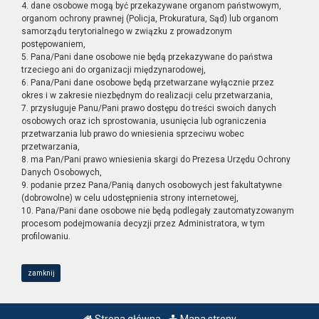
4. dane osobowe mogą być przekazywane organom państwowym,
organom ochrony prawnej (Policja, Prokuratura, Sąd) lub organom
samorządu terytorialnego w związku z prowadzonym
postępowaniem,
5. Pana/Pani dane osobowe nie będą przekazywane do państwa
trzeciego ani do organizacji międzynarodowej,
6. Pana/Pani dane osobowe będą przetwarzane wyłącznie przez
okres i w zakresie niezbędnym do realizacji celu przetwarzania,
7. przysługuje Panu/Pani prawo dostępu do treści swoich danych
osobowych oraz ich sprostowania, usunięcia lub ograniczenia
przetwarzania lub prawo do wniesienia sprzeciwu wobec
przetwarzania,
8. ma Pan/Pani prawo wniesienia skargi do Prezesa Urzędu Ochrony
Danych Osobowych,
9. podanie przez Pana/Panią danych osobowych jest fakultatywne
(dobrowolne) w celu udostępnienia strony internetowej,
10. Pana/Pani dane osobowe nie będą podlegały zautomatyzowanym
procesom podejmowania decyzji przez Administratora, w tym
profilowaniu.
zamknij
Strona główna
Mapa strony