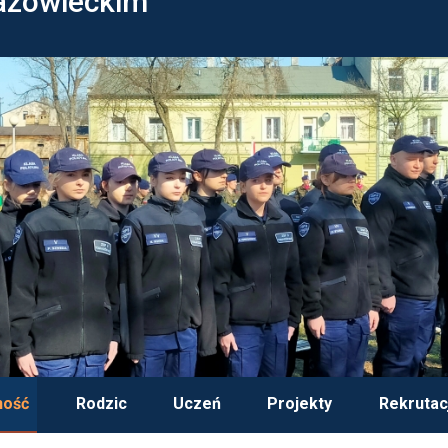
azowieckim
ność
Rodzic
Uczeń
Projekty
Rekrutac