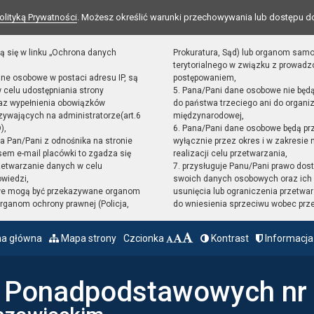
olityką Prywatności
. Możesz określić warunki przechowywania lub dostępu d
ą się w linku „Ochrona danych
Prokuratura, Sąd) lub organom sam
terytorialnego w związku z prowad
ane osobowe w postaci adresu IP, są
postępowaniem,
 celu udostępniania strony
5. Pana/Pani dane osobowe nie będ
raz wypełnienia obowiązków
do państwa trzeciego ani do organiz
ywających na administratorze(art.6
międzynarodowej,
),
6. Pana/Pani dane osobowe będą pr
sta Pan/Pani z odnośnika na stronie
wyłącznie przez okres i w zakresie
em e-mail placówki to zgadza się
realizacji celu przetwarzania,
zetwarzanie danych w celu
7. przysługuje Panu/Pani prawo dost
owiedzi,
swoich danych osobowych oraz ich 
we mogą być przekazywane organom
usunięcia lub ograniczenia przetwar
ganom ochrony prawnej (Policja,
do wniesienia sprzeciwu wobec prz
na główna
Mapa strony
Czcionka
Kontrast
Informacja
ł Ponadpodstawowych nr