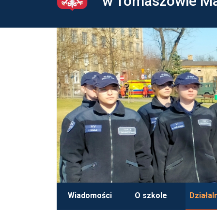
w Tomaszowie M
Wiadomości
O szkole
Działal