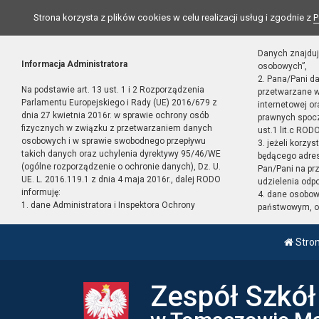
Strona korzysta z plików cookies w celu realizacji usług i zgodnie z
P
Danych znajduj
Informacja Administratora
osobowych”,
2. Pana/Pani d
Na podstawie art. 13 ust. 1 i 2 Rozporządzenia
przetwarzane w
Parlamentu Europejskiego i Rady (UE) 2016/679 z
internetowej o
dnia 27 kwietnia 2016r. w sprawie ochrony osób
prawnych spocz
fizycznych w związku z przetwarzaniem danych
ust.1 lit.c RODO
osobowych i w sprawie swobodnego przepływu
3. jeżeli korzy
takich danych oraz uchylenia dyrektywy 95/46/WE
będącego adres
(ogólne rozporządzenie o ochronie danych), Dz. U.
Pan/Pani na pr
UE. L. 2016.119.1 z dnia 4 maja 2016r., dalej RODO
udzielenia odp
informuję:
4. dane osobo
1. dane Administratora i Inspektora Ochrony
państwowym, or
Stro
Zespół Szkó