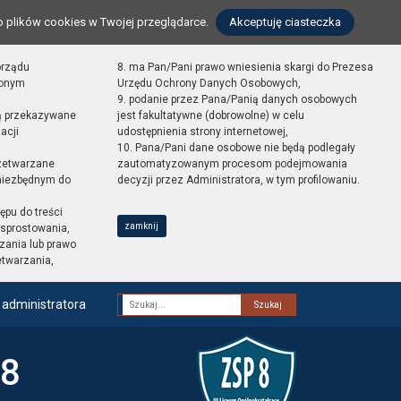
o plików cookies w Twojej przeglądarce.
Akceptuję ciasteczka
orządu
8. ma Pan/Pani prawo wniesienia skargi do Prezesa
zonym
Urzędu Ochrony Danych Osobowych,
9. podanie przez Pana/Panią danych osobowych
ą przekazywane
jest fakultatywne (dobrowolne) w celu
acji
udostępnienia strony internetowej,
10. Pana/Pani dane osobowe nie będą podlegały
zetwarzane
zautomatyzowanym procesom podejmowania
 niezbędnym do
decyzji przez Administratora, w tym profilowaniu.
ępu do treści
zamknij
sprostowania,
zania lub prawo
etwarzania,
 administratora
Fraza
 8