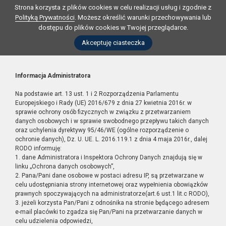
Strona korzysta z plików cookies w celu realizacji usług i zgodnie z
Polityką Prywatności
. Możesz określić warunki przechowywania lub
dostępu do plików cookies w Twojej przeglądarce.
Akceptuję ciasteczka
Informacja Administratora
Na podstawie art. 13 ust. 1 i 2 Rozporządzenia Parlamentu
Europejskiego i Rady (UE) 2016/679 z dnia 27 kwietnia 2016r. w
sprawie ochrony osób fizycznych w związku z przetwarzaniem
danych osobowych i w sprawie swobodnego przepływu takich danych
oraz uchylenia dyrektywy 95/46/WE (ogólne rozporządzenie o
ochronie danych), Dz. U. UE. L. 2016.119.1 z dnia 4 maja 2016r., dalej
RODO informuję:
1. dane Administratora i Inspektora Ochrony Danych znajdują się w
linku „Ochrona danych osobowych”,
2. Pana/Pani dane osobowe w postaci adresu IP, są przetwarzane w
celu udostępniania strony internetowej oraz wypełnienia obowiązków
prawnych spoczywających na administratorze(art.6 ust.1 lit.c RODO),
3. jeżeli korzysta Pan/Pani z odnośnika na stronie będącego adresem
e-mail placówki to zgadza się Pan/Pani na przetwarzanie danych w
celu udzielenia odpowiedzi,