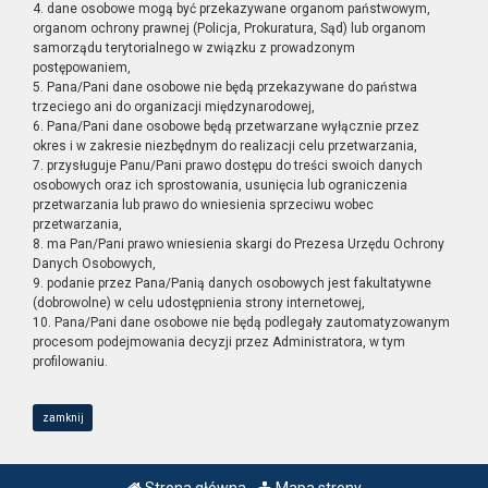
4. dane osobowe mogą być przekazywane organom państwowym,
organom ochrony prawnej (Policja, Prokuratura, Sąd) lub organom
samorządu terytorialnego w związku z prowadzonym
postępowaniem,
5. Pana/Pani dane osobowe nie będą przekazywane do państwa
trzeciego ani do organizacji międzynarodowej,
6. Pana/Pani dane osobowe będą przetwarzane wyłącznie przez
okres i w zakresie niezbędnym do realizacji celu przetwarzania,
7. przysługuje Panu/Pani prawo dostępu do treści swoich danych
osobowych oraz ich sprostowania, usunięcia lub ograniczenia
przetwarzania lub prawo do wniesienia sprzeciwu wobec
przetwarzania,
8. ma Pan/Pani prawo wniesienia skargi do Prezesa Urzędu Ochrony
Danych Osobowych,
9. podanie przez Pana/Panią danych osobowych jest fakultatywne
(dobrowolne) w celu udostępnienia strony internetowej,
10. Pana/Pani dane osobowe nie będą podlegały zautomatyzowanym
procesom podejmowania decyzji przez Administratora, w tym
profilowaniu.
zamknij
Strona główna
Mapa strony