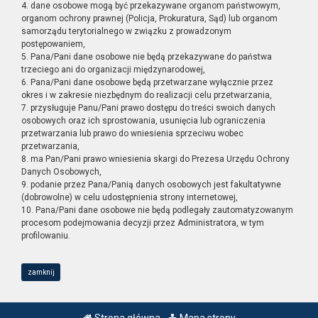
4. dane osobowe mogą być przekazywane organom państwowym,
organom ochrony prawnej (Policja, Prokuratura, Sąd) lub organom
samorządu terytorialnego w związku z prowadzonym
postępowaniem,
5. Pana/Pani dane osobowe nie będą przekazywane do państwa
trzeciego ani do organizacji międzynarodowej,
6. Pana/Pani dane osobowe będą przetwarzane wyłącznie przez
okres i w zakresie niezbędnym do realizacji celu przetwarzania,
7. przysługuje Panu/Pani prawo dostępu do treści swoich danych
osobowych oraz ich sprostowania, usunięcia lub ograniczenia
przetwarzania lub prawo do wniesienia sprzeciwu wobec
przetwarzania,
8. ma Pan/Pani prawo wniesienia skargi do Prezesa Urzędu Ochrony
Danych Osobowych,
9. podanie przez Pana/Panią danych osobowych jest fakultatywne
(dobrowolne) w celu udostępnienia strony internetowej,
10. Pana/Pani dane osobowe nie będą podlegały zautomatyzowanym
procesom podejmowania decyzji przez Administratora, w tym
profilowaniu.
zamknij
Strona główna
Mapa strony