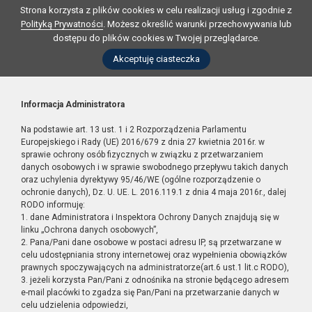
Strona korzysta z plików cookies w celu realizacji usług i zgodnie z
Polityką Prywatności
. Możesz określić warunki przechowywania lub
dostępu do plików cookies w Twojej przeglądarce.
Akceptuję ciasteczka
Informacja Administratora
Na podstawie art. 13 ust. 1 i 2 Rozporządzenia Parlamentu
Europejskiego i Rady (UE) 2016/679 z dnia 27 kwietnia 2016r. w
sprawie ochrony osób fizycznych w związku z przetwarzaniem
danych osobowych i w sprawie swobodnego przepływu takich danych
oraz uchylenia dyrektywy 95/46/WE (ogólne rozporządzenie o
ochronie danych), Dz. U. UE. L. 2016.119.1 z dnia 4 maja 2016r., dalej
RODO informuję:
1. dane Administratora i Inspektora Ochrony Danych znajdują się w
linku „Ochrona danych osobowych”,
2. Pana/Pani dane osobowe w postaci adresu IP, są przetwarzane w
celu udostępniania strony internetowej oraz wypełnienia obowiązków
prawnych spoczywających na administratorze(art.6 ust.1 lit.c RODO),
3. jeżeli korzysta Pan/Pani z odnośnika na stronie będącego adresem
e-mail placówki to zgadza się Pan/Pani na przetwarzanie danych w
celu udzielenia odpowiedzi,