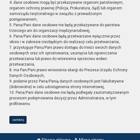
4. dane osobowe mogą być przekazywane organom państwowym,
organom ochrony prawnej (Policja, Prokuratura, Sąd) lub organom
samorządu terytorialnego w związku z prowadzonym
postępowaniem,
5. Pana/Pani dane osobowe nie będą przekazywane do państwa
trzeciego ani do organizacji międzynarodowej,
6. Pana/Pani dane osobowe będą przetwarzane wyłącznie przez
okres i w zakresie niezbędnym do realizacji celu przetwarzania,
7. przysługuje Panu/Pani prawo dostępu do treści swoich danych
osobowych oraz ich sprostowania, usunięcia lub ograniczenia
przetwarzania lub prawo do wniesienia sprzeciwu wobec
przetwarzania,
8. ma Pan/Pani prawo wniesienia skargi do Prezesa Urzędu Ochrony
Danych Osobowych,
9. podanie przez Pana/Panią danych osobowych jest fakultatywne
(dobrowolne) w celu udostępnienia strony internetowej,
10. Pana/Pani dane osobowe nie będą podlegały zautomatyzowanym
procesom podejmowania decyzji przez Administratora, w tym
profilowaniu.
zamknij
Strona główna
Mapa strony