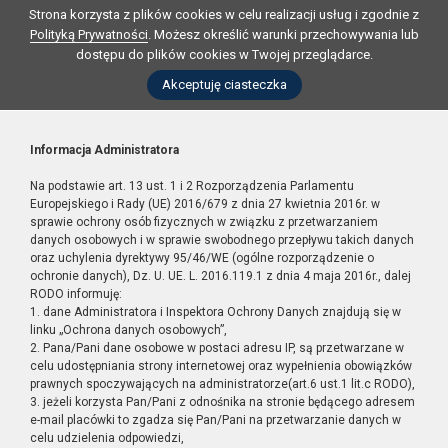
Strona korzysta z plików cookies w celu realizacji usług i zgodnie z
Polityką Prywatności
. Możesz określić warunki przechowywania lub
dostępu do plików cookies w Twojej przeglądarce.
Akceptuję ciasteczka
Informacja Administratora
Na podstawie art. 13 ust. 1 i 2 Rozporządzenia Parlamentu
Europejskiego i Rady (UE) 2016/679 z dnia 27 kwietnia 2016r. w
sprawie ochrony osób fizycznych w związku z przetwarzaniem
danych osobowych i w sprawie swobodnego przepływu takich danych
oraz uchylenia dyrektywy 95/46/WE (ogólne rozporządzenie o
ochronie danych), Dz. U. UE. L. 2016.119.1 z dnia 4 maja 2016r., dalej
RODO informuję:
1. dane Administratora i Inspektora Ochrony Danych znajdują się w
linku „Ochrona danych osobowych”,
2. Pana/Pani dane osobowe w postaci adresu IP, są przetwarzane w
celu udostępniania strony internetowej oraz wypełnienia obowiązków
prawnych spoczywających na administratorze(art.6 ust.1 lit.c RODO),
3. jeżeli korzysta Pan/Pani z odnośnika na stronie będącego adresem
e-mail placówki to zgadza się Pan/Pani na przetwarzanie danych w
celu udzielenia odpowiedzi,