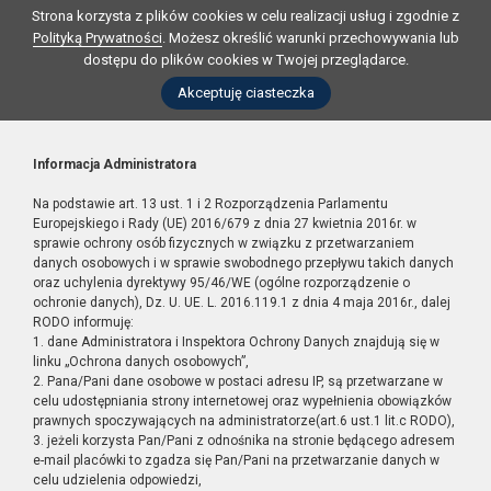
Strona korzysta z plików cookies w celu realizacji usług i zgodnie z
Polityką Prywatności
. Możesz określić warunki przechowywania lub
dostępu do plików cookies w Twojej przeglądarce.
Akceptuję ciasteczka
Informacja Administratora
Na podstawie art. 13 ust. 1 i 2 Rozporządzenia Parlamentu
Europejskiego i Rady (UE) 2016/679 z dnia 27 kwietnia 2016r. w
sprawie ochrony osób fizycznych w związku z przetwarzaniem
danych osobowych i w sprawie swobodnego przepływu takich danych
oraz uchylenia dyrektywy 95/46/WE (ogólne rozporządzenie o
ochronie danych), Dz. U. UE. L. 2016.119.1 z dnia 4 maja 2016r., dalej
RODO informuję:
1. dane Administratora i Inspektora Ochrony Danych znajdują się w
linku „Ochrona danych osobowych”,
2. Pana/Pani dane osobowe w postaci adresu IP, są przetwarzane w
celu udostępniania strony internetowej oraz wypełnienia obowiązków
prawnych spoczywających na administratorze(art.6 ust.1 lit.c RODO),
3. jeżeli korzysta Pan/Pani z odnośnika na stronie będącego adresem
e-mail placówki to zgadza się Pan/Pani na przetwarzanie danych w
celu udzielenia odpowiedzi,