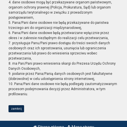
4. dane osobowe mogą być przekazywane organom państwowym,
organom ochrony prawnej (Policja, Prokuratura, Sąd) lub organom
samorządu terytorialnego w związku z prowadzonym
postępowaniem,
5. Pana/Pani dane osobowe nie będą przekazywane do państwa
trzeciego ani do organizacji międzynarodowej,
6. Pana/Pani dane osobowe będą przetwarzane wyłącznie przez
okres i w zakresie niezbędnym do realizacji celu przetwarzania,
7. przysługuje Panu/Pani prawo dostępu do treści swoich danych
osobowych oraz ich sprostowania, usunięcia lub ograniczenia
przetwarzania lub prawo do wniesienia sprzeciwu wobec
przetwarzania,
8. ma Pan/Pani prawo wniesienia skargi do Prezesa Urzędu Ochrony
Danych Osobowych,
9. podanie przez Pana/Panią danych osobowych jest fakultatywne
(dobrowolne) w celu udostępnienia strony internetowej,
10. Pana/Pani dane osobowe nie będą podlegały zautomatyzowanym
procesom podejmowania decyzji przez Administratora, w tym
profilowaniu.
zamknij
Strona główna
Mapa strony