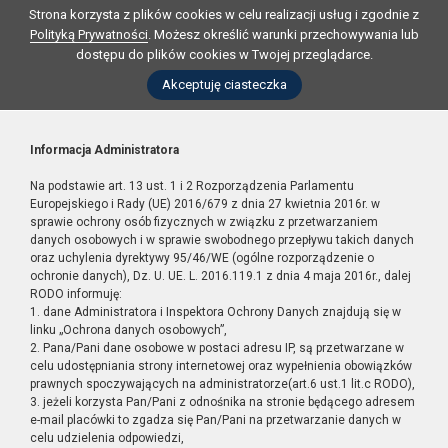
Strona korzysta z plików cookies w celu realizacji usług i zgodnie z
Polityką Prywatności
. Możesz określić warunki przechowywania lub
dostępu do plików cookies w Twojej przeglądarce.
Akceptuję ciasteczka
Informacja Administratora
Na podstawie art. 13 ust. 1 i 2 Rozporządzenia Parlamentu
Europejskiego i Rady (UE) 2016/679 z dnia 27 kwietnia 2016r. w
sprawie ochrony osób fizycznych w związku z przetwarzaniem
danych osobowych i w sprawie swobodnego przepływu takich danych
oraz uchylenia dyrektywy 95/46/WE (ogólne rozporządzenie o
ochronie danych), Dz. U. UE. L. 2016.119.1 z dnia 4 maja 2016r., dalej
RODO informuję:
1. dane Administratora i Inspektora Ochrony Danych znajdują się w
linku „Ochrona danych osobowych”,
2. Pana/Pani dane osobowe w postaci adresu IP, są przetwarzane w
celu udostępniania strony internetowej oraz wypełnienia obowiązków
prawnych spoczywających na administratorze(art.6 ust.1 lit.c RODO),
3. jeżeli korzysta Pan/Pani z odnośnika na stronie będącego adresem
e-mail placówki to zgadza się Pan/Pani na przetwarzanie danych w
celu udzielenia odpowiedzi,