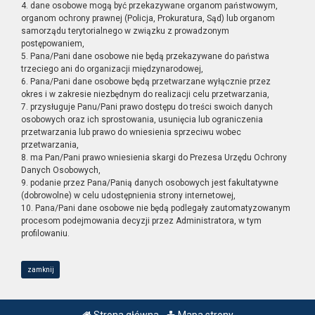
4. dane osobowe mogą być przekazywane organom państwowym,
organom ochrony prawnej (Policja, Prokuratura, Sąd) lub organom
samorządu terytorialnego w związku z prowadzonym
postępowaniem,
5. Pana/Pani dane osobowe nie będą przekazywane do państwa
trzeciego ani do organizacji międzynarodowej,
6. Pana/Pani dane osobowe będą przetwarzane wyłącznie przez
okres i w zakresie niezbędnym do realizacji celu przetwarzania,
7. przysługuje Panu/Pani prawo dostępu do treści swoich danych
osobowych oraz ich sprostowania, usunięcia lub ograniczenia
przetwarzania lub prawo do wniesienia sprzeciwu wobec
przetwarzania,
8. ma Pan/Pani prawo wniesienia skargi do Prezesa Urzędu Ochrony
Danych Osobowych,
9. podanie przez Pana/Panią danych osobowych jest fakultatywne
(dobrowolne) w celu udostępnienia strony internetowej,
10. Pana/Pani dane osobowe nie będą podlegały zautomatyzowanym
procesom podejmowania decyzji przez Administratora, w tym
profilowaniu.
zamknij
Strona główna
Mapa strony