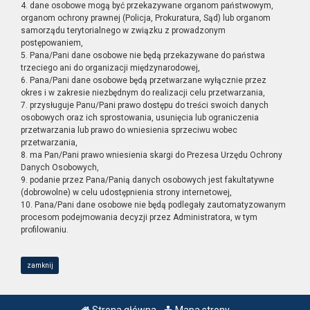
4. dane osobowe mogą być przekazywane organom państwowym,
organom ochrony prawnej (Policja, Prokuratura, Sąd) lub organom
samorządu terytorialnego w związku z prowadzonym
postępowaniem,
5. Pana/Pani dane osobowe nie będą przekazywane do państwa
trzeciego ani do organizacji międzynarodowej,
6. Pana/Pani dane osobowe będą przetwarzane wyłącznie przez
okres i w zakresie niezbędnym do realizacji celu przetwarzania,
7. przysługuje Panu/Pani prawo dostępu do treści swoich danych
osobowych oraz ich sprostowania, usunięcia lub ograniczenia
przetwarzania lub prawo do wniesienia sprzeciwu wobec
przetwarzania,
8. ma Pan/Pani prawo wniesienia skargi do Prezesa Urzędu Ochrony
Danych Osobowych,
9. podanie przez Pana/Panią danych osobowych jest fakultatywne
(dobrowolne) w celu udostępnienia strony internetowej,
10. Pana/Pani dane osobowe nie będą podlegały zautomatyzowanym
procesom podejmowania decyzji przez Administratora, w tym
profilowaniu.
zamknij
Strona główna
Mapa strony