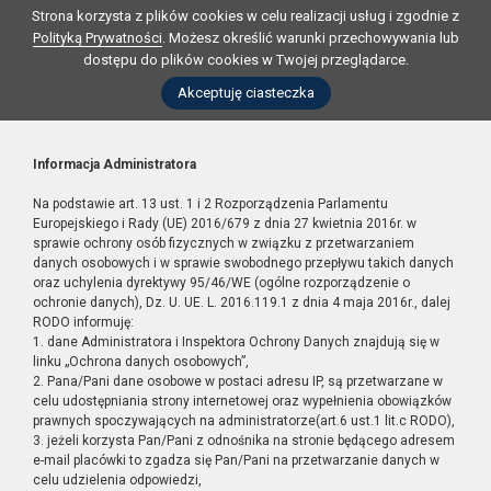
Strona korzysta z plików cookies w celu realizacji usług i zgodnie z
Polityką Prywatności
. Możesz określić warunki przechowywania lub
dostępu do plików cookies w Twojej przeglądarce.
Akceptuję ciasteczka
Informacja Administratora
Na podstawie art. 13 ust. 1 i 2 Rozporządzenia Parlamentu
Europejskiego i Rady (UE) 2016/679 z dnia 27 kwietnia 2016r. w
sprawie ochrony osób fizycznych w związku z przetwarzaniem
danych osobowych i w sprawie swobodnego przepływu takich danych
oraz uchylenia dyrektywy 95/46/WE (ogólne rozporządzenie o
ochronie danych), Dz. U. UE. L. 2016.119.1 z dnia 4 maja 2016r., dalej
RODO informuję:
1. dane Administratora i Inspektora Ochrony Danych znajdują się w
linku „Ochrona danych osobowych”,
2. Pana/Pani dane osobowe w postaci adresu IP, są przetwarzane w
celu udostępniania strony internetowej oraz wypełnienia obowiązków
prawnych spoczywających na administratorze(art.6 ust.1 lit.c RODO),
3. jeżeli korzysta Pan/Pani z odnośnika na stronie będącego adresem
e-mail placówki to zgadza się Pan/Pani na przetwarzanie danych w
celu udzielenia odpowiedzi,