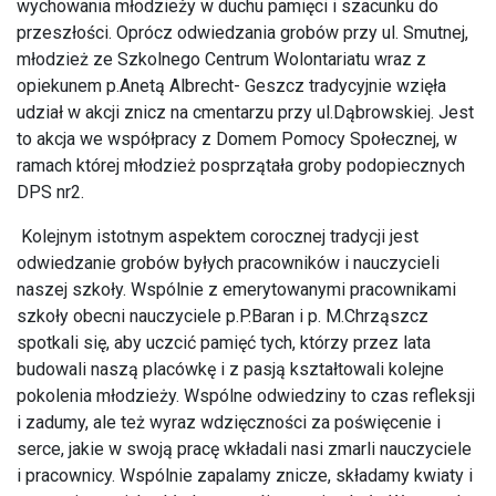
wychowania młodzieży w duchu pamięci i szacunku do
przeszłości. Oprócz odwiedzania grobów przy ul. Smutnej,
młodzież ze Szkolnego Centrum Wolontariatu wraz z
opiekunem p.Anetą Albrecht- Geszcz tradycyjnie wzięła
udział w akcji znicz na cmentarzu przy ul.Dąbrowskiej. Jest
to akcja we współpracy z Domem Pomocy Społecznej, w
ramach której młodzież posprzątała groby podopiecznych
DPS nr2.
Kolejnym istotnym aspektem corocznej tradycji jest
odwiedzanie grobów byłych pracowników i nauczycieli
naszej szkoły. Wspólnie z emerytowanymi pracownikami
szkoły obecni nauczyciele p.P.Baran i p. M.Chrząszcz
spotkali się, aby uczcić pamięć tych, którzy przez lata
budowali naszą placówkę i z pasją kształtowali kolejne
pokolenia młodzieży. Wspólne odwiedziny to czas refleksji
i zadumy, ale też wyraz wdzięczności za poświęcenie i
serce, jakie w swoją pracę wkładali nasi zmarli nauczyciele
i pracownicy. Wspólnie zapalamy znicze, składamy kwiaty i