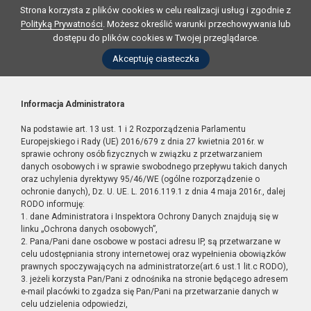
Strona korzysta z plików cookies w celu realizacji usług i zgodnie z
Polityką Prywatności
. Możesz określić warunki przechowywania lub
dostępu do plików cookies w Twojej przeglądarce.
Akceptuję ciasteczka
Informacja Administratora
Na podstawie art. 13 ust. 1 i 2 Rozporządzenia Parlamentu
Europejskiego i Rady (UE) 2016/679 z dnia 27 kwietnia 2016r. w
sprawie ochrony osób fizycznych w związku z przetwarzaniem
danych osobowych i w sprawie swobodnego przepływu takich danych
oraz uchylenia dyrektywy 95/46/WE (ogólne rozporządzenie o
ochronie danych), Dz. U. UE. L. 2016.119.1 z dnia 4 maja 2016r., dalej
RODO informuję:
1. dane Administratora i Inspektora Ochrony Danych znajdują się w
linku „Ochrona danych osobowych”,
2. Pana/Pani dane osobowe w postaci adresu IP, są przetwarzane w
celu udostępniania strony internetowej oraz wypełnienia obowiązków
prawnych spoczywających na administratorze(art.6 ust.1 lit.c RODO),
3. jeżeli korzysta Pan/Pani z odnośnika na stronie będącego adresem
e-mail placówki to zgadza się Pan/Pani na przetwarzanie danych w
celu udzielenia odpowiedzi,