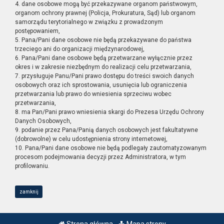
4. dane osobowe mogą być przekazywane organom państwowym,
organom ochrony prawnej (Policja, Prokuratura, Sąd) lub organom
samorządu terytorialnego w związku z prowadzonym
postępowaniem,
5. Pana/Pani dane osobowe nie będą przekazywane do państwa
trzeciego ani do organizacji międzynarodowej,
6. Pana/Pani dane osobowe będą przetwarzane wyłącznie przez
okres i w zakresie niezbędnym do realizacji celu przetwarzania,
7. przysługuje Panu/Pani prawo dostępu do treści swoich danych
osobowych oraz ich sprostowania, usunięcia lub ograniczenia
przetwarzania lub prawo do wniesienia sprzeciwu wobec
przetwarzania,
8. ma Pan/Pani prawo wniesienia skargi do Prezesa Urzędu Ochrony
Danych Osobowych,
9. podanie przez Pana/Panią danych osobowych jest fakultatywne
(dobrowolne) w celu udostępnienia strony internetowej,
10. Pana/Pani dane osobowe nie będą podlegały zautomatyzowanym
procesom podejmowania decyzji przez Administratora, w tym
profilowaniu.
zamknij
Strona główna
Mapa strony