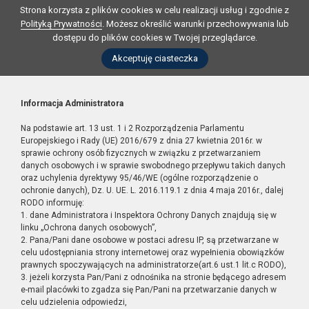
Strona korzysta z plików cookies w celu realizacji usług i zgodnie z
Polityką Prywatności
. Możesz określić warunki przechowywania lub
dostępu do plików cookies w Twojej przeglądarce.
Akceptuję ciasteczka
Informacja Administratora
Na podstawie art. 13 ust. 1 i 2 Rozporządzenia Parlamentu
Europejskiego i Rady (UE) 2016/679 z dnia 27 kwietnia 2016r. w
sprawie ochrony osób fizycznych w związku z przetwarzaniem
danych osobowych i w sprawie swobodnego przepływu takich danych
oraz uchylenia dyrektywy 95/46/WE (ogólne rozporządzenie o
ochronie danych), Dz. U. UE. L. 2016.119.1 z dnia 4 maja 2016r., dalej
RODO informuję:
1. dane Administratora i Inspektora Ochrony Danych znajdują się w
linku „Ochrona danych osobowych”,
2. Pana/Pani dane osobowe w postaci adresu IP, są przetwarzane w
celu udostępniania strony internetowej oraz wypełnienia obowiązków
prawnych spoczywających na administratorze(art.6 ust.1 lit.c RODO),
3. jeżeli korzysta Pan/Pani z odnośnika na stronie będącego adresem
e-mail placówki to zgadza się Pan/Pani na przetwarzanie danych w
celu udzielenia odpowiedzi,