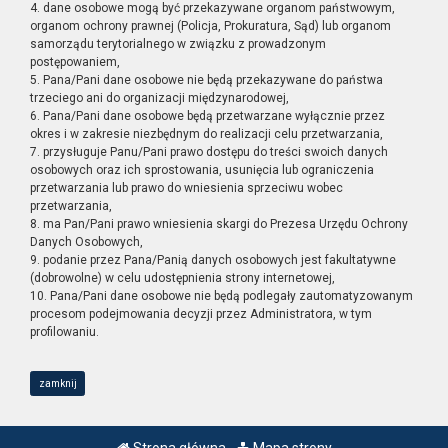
4. dane osobowe mogą być przekazywane organom państwowym,
organom ochrony prawnej (Policja, Prokuratura, Sąd) lub organom
samorządu terytorialnego w związku z prowadzonym
postępowaniem,
5. Pana/Pani dane osobowe nie będą przekazywane do państwa
trzeciego ani do organizacji międzynarodowej,
6. Pana/Pani dane osobowe będą przetwarzane wyłącznie przez
okres i w zakresie niezbędnym do realizacji celu przetwarzania,
7. przysługuje Panu/Pani prawo dostępu do treści swoich danych
osobowych oraz ich sprostowania, usunięcia lub ograniczenia
przetwarzania lub prawo do wniesienia sprzeciwu wobec
przetwarzania,
8. ma Pan/Pani prawo wniesienia skargi do Prezesa Urzędu Ochrony
Danych Osobowych,
9. podanie przez Pana/Panią danych osobowych jest fakultatywne
(dobrowolne) w celu udostępnienia strony internetowej,
10. Pana/Pani dane osobowe nie będą podlegały zautomatyzowanym
procesom podejmowania decyzji przez Administratora, w tym
profilowaniu.
zamknij
Strona główna
Mapa strony