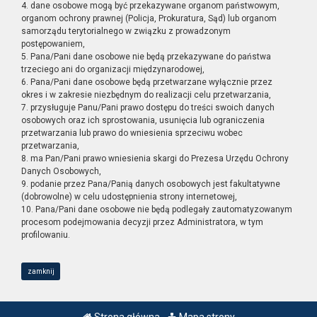
4. dane osobowe mogą być przekazywane organom państwowym,
organom ochrony prawnej (Policja, Prokuratura, Sąd) lub organom
samorządu terytorialnego w związku z prowadzonym
postępowaniem,
5. Pana/Pani dane osobowe nie będą przekazywane do państwa
trzeciego ani do organizacji międzynarodowej,
6. Pana/Pani dane osobowe będą przetwarzane wyłącznie przez
okres i w zakresie niezbędnym do realizacji celu przetwarzania,
7. przysługuje Panu/Pani prawo dostępu do treści swoich danych
osobowych oraz ich sprostowania, usunięcia lub ograniczenia
przetwarzania lub prawo do wniesienia sprzeciwu wobec
przetwarzania,
8. ma Pan/Pani prawo wniesienia skargi do Prezesa Urzędu Ochrony
Danych Osobowych,
9. podanie przez Pana/Panią danych osobowych jest fakultatywne
(dobrowolne) w celu udostępnienia strony internetowej,
10. Pana/Pani dane osobowe nie będą podlegały zautomatyzowanym
procesom podejmowania decyzji przez Administratora, w tym
profilowaniu.
zamknij
Strona główna
Mapa strony