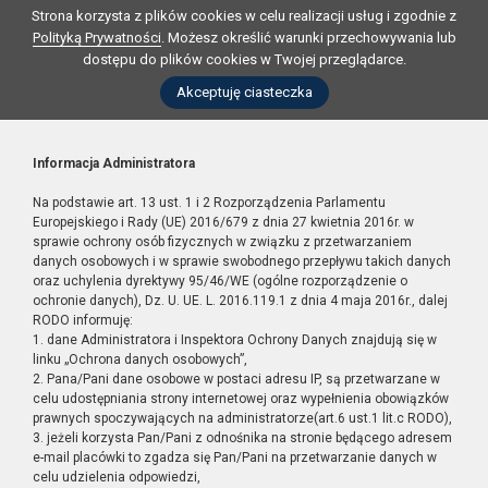
Strona korzysta z plików cookies w celu realizacji usług i zgodnie z
Polityką Prywatności
. Możesz określić warunki przechowywania lub
dostępu do plików cookies w Twojej przeglądarce.
Akceptuję ciasteczka
Informacja Administratora
Na podstawie art. 13 ust. 1 i 2 Rozporządzenia Parlamentu
Europejskiego i Rady (UE) 2016/679 z dnia 27 kwietnia 2016r. w
sprawie ochrony osób fizycznych w związku z przetwarzaniem
danych osobowych i w sprawie swobodnego przepływu takich danych
oraz uchylenia dyrektywy 95/46/WE (ogólne rozporządzenie o
ochronie danych), Dz. U. UE. L. 2016.119.1 z dnia 4 maja 2016r., dalej
RODO informuję:
1. dane Administratora i Inspektora Ochrony Danych znajdują się w
linku „Ochrona danych osobowych”,
2. Pana/Pani dane osobowe w postaci adresu IP, są przetwarzane w
celu udostępniania strony internetowej oraz wypełnienia obowiązków
prawnych spoczywających na administratorze(art.6 ust.1 lit.c RODO),
3. jeżeli korzysta Pan/Pani z odnośnika na stronie będącego adresem
e-mail placówki to zgadza się Pan/Pani na przetwarzanie danych w
celu udzielenia odpowiedzi,