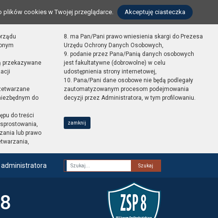
o plików cookies w Twojej przeglądarce.
Akceptuję ciasteczka
orządu
8. ma Pan/Pani prawo wniesienia skargi do Prezesa
zonym
Urzędu Ochrony Danych Osobowych,
9. podanie przez Pana/Panią danych osobowych
ą przekazywane
jest fakultatywne (dobrowolne) w celu
acji
udostępnienia strony internetowej,
10. Pana/Pani dane osobowe nie będą podlegały
zetwarzane
zautomatyzowanym procesom podejmowania
 niezbędnym do
decyzji przez Administratora, w tym profilowaniu.
ępu do treści
zamknij
sprostowania,
zania lub prawo
etwarzania,
 administratora
Fraza
 8