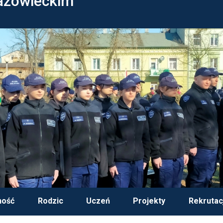
azowieckim
ność
Rodzic
Uczeń
Projekty
Rekrutac