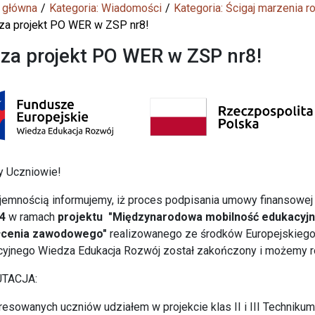
 główna
Kategoria: Wiadomości
Kategoria: Ścigaj marzenia
za projekt PO WER w ZSP nr8!
za projekt PO WER w ZSP nr8!
y Uczniowie!
jemnością informujemy, iż proces podpisania umowy finansowe
4
w ramach
projektu "Międzynarodowa mobilność edukacyjn
łcenia zawodowego"
realizowanego ze środków Europejskieg
yjnego Wiedza Edukacja Rozwój został zakończony i możemy ro
TACJA:
resowanych uczniów udziałem w projekcie klas II i III Technikum