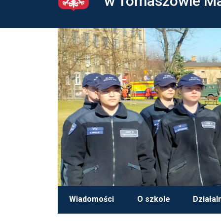
w Tomaszowie M
Wiadomości
O szkole
Działal