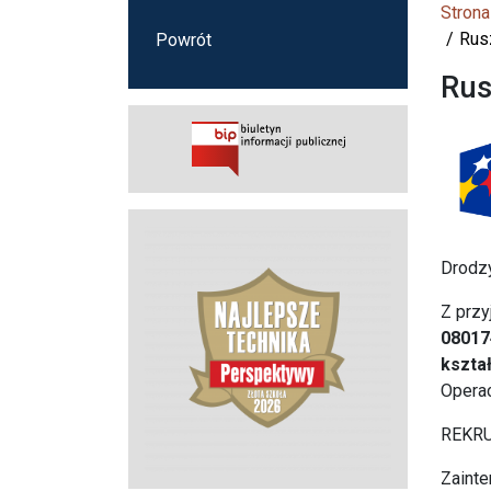
Strona
Rus
Powrót
Rus
Drodz
Z przy
08017
kszta
Operac
REKRU
Zainte