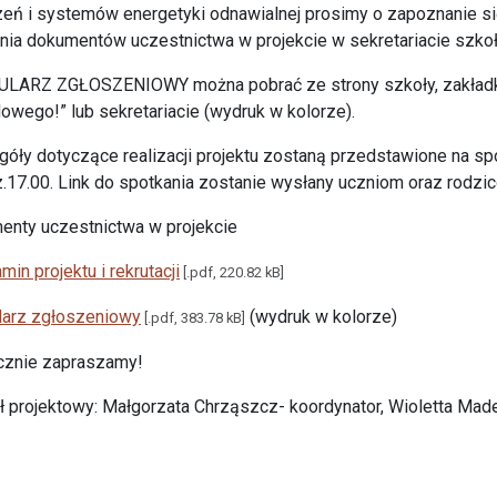
eń i systemów energetyki odnawialnej prosimy o zapoznanie się 
nia dokumentów uczestnictwa w projekcie w sekretariacie szko
LARZ ZGŁOSZENIOWY można pobrać ze strony szkoły, zakładka 
wego!” lub sekretariacie (wydruk w kolorze).
óły dotyczące realizacji projektu zostaną przedstawione na spo
.17.00. Link do spotkania zostanie wysłany uczniom oraz rodzi
nty uczestnictwa w projekcie
min projektu i rekrutacji
[.pdf, 220.82 kB]
larz zgłoszeniowy
(wydruk w kolorze)
[.pdf, 383.78 kB]
cznie zapraszamy!
 projektowy: Małgorzata Chrząszcz- koordynator, Wioletta Madej