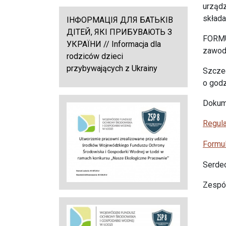
urządz
składa
ІНФОРМАЦІЯ ДЛЯ БАТЬКІВ
ДІТЕЙ, ЯКІ ПРИБУВАЮТЬ З
FORMU
УКРАЇНИ // Informacja dla
zawodo
rodziców dzieci
przybywających z Ukrainy
Szczeg
o godz
Dokume
Regula
Formu
Serde
Zespół