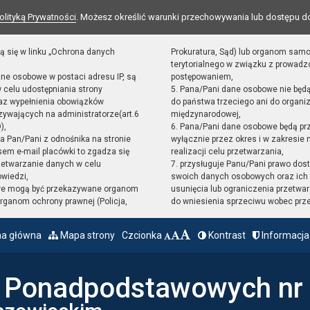
olityką Prywatności
. Możesz określić warunki przechowywania lub dostępu d
ą się w linku „Ochrona danych
Prokuratura, Sąd) lub organom sam
terytorialnego w związku z prowad
ane osobowe w postaci adresu IP, są
postępowaniem,
 celu udostępniania strony
5. Pana/Pani dane osobowe nie będ
raz wypełnienia obowiązków
do państwa trzeciego ani do organiz
ywających na administratorze(art.6
międzynarodowej,
),
6. Pana/Pani dane osobowe będą pr
sta Pan/Pani z odnośnika na stronie
wyłącznie przez okres i w zakresie
em e-mail placówki to zgadza się
realizacji celu przetwarzania,
zetwarzanie danych w celu
7. przysługuje Panu/Pani prawo dost
owiedzi,
swoich danych osobowych oraz ich 
we mogą być przekazywane organom
usunięcia lub ograniczenia przetwar
ganom ochrony prawnej (Policja,
do wniesienia sprzeciwu wobec prz
na główna
Mapa strony
Czcionka
Kontrast
Informacja
ł Ponadpodstawowych nr