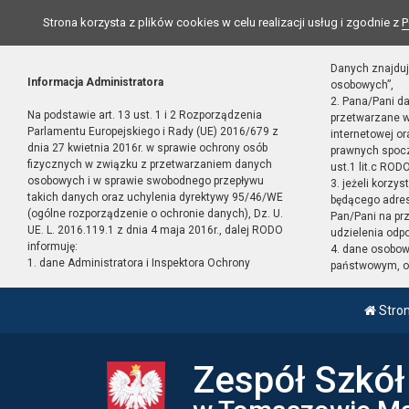
Strona korzysta z plików cookies w celu realizacji usług i zgodnie z
P
Danych znajduj
Informacja Administratora
osobowych”,
2. Pana/Pani d
Na podstawie art. 13 ust. 1 i 2 Rozporządzenia
przetwarzane w
Parlamentu Europejskiego i Rady (UE) 2016/679 z
internetowej o
dnia 27 kwietnia 2016r. w sprawie ochrony osób
prawnych spocz
fizycznych w związku z przetwarzaniem danych
ust.1 lit.c RODO
osobowych i w sprawie swobodnego przepływu
3. jeżeli korzy
takich danych oraz uchylenia dyrektywy 95/46/WE
będącego adres
(ogólne rozporządzenie o ochronie danych), Dz. U.
Pan/Pani na pr
UE. L. 2016.119.1 z dnia 4 maja 2016r., dalej RODO
udzielenia odp
informuję:
4. dane osobo
1. dane Administratora i Inspektora Ochrony
państwowym, or
Stro
Zespół Szkó