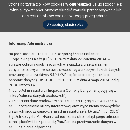
Strona korzysta z plików cookies w celu realizacji usług i zgodnie z
Polityką Prywatności
. Możesz określić warunki przechowywania lub
dostępu do plików cookies w Twojej przeglądarce.
Akceptuję ciasteczka
Informacja Administratora
Na podstawie art. 13 ust. 1 i 2 Rozporządzenia Parlamentu
Europejskiego i Rady (UE) 2016/679 z dnia 27 kwietnia 2016r. w
sprawie ochrony osób fizycznych w związku z przetwarzaniem
danych osobowych i w sprawie swobodnego przepływu takich danych
oraz uchylenia dyrektywy 95/46/WE (ogólne rozporządzenie o
ochronie danych), Dz. U. UE. L. 2016.119.1 z dnia 4 maja 2016r., dalej
RODO informuję:
1. dane Administratora i Inspektora Ochrony Danych znajdują się w
linku „Ochrona danych osobowych”,
2. Pana/Pani dane osobowe w postaci adresu IP, są przetwarzane w
celu udostępniania strony internetowej oraz wypełnienia obowiązków
prawnych spoczywających na administratorze(art.6 ust.1 lit.c RODO),
3. jeżeli korzysta Pan/Pani z odnośnika na stronie będącego adresem
e-mail placówki to zgadza się Pan/Pani na przetwarzanie danych w
celu udzielenia odpowiedzi,