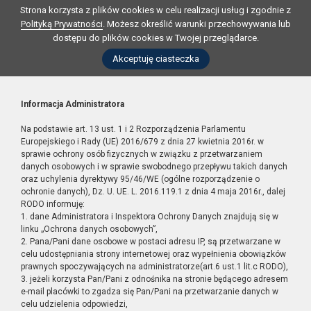
Strona korzysta z plików cookies w celu realizacji usług i zgodnie z
Polityką Prywatności
. Możesz określić warunki przechowywania lub
dostępu do plików cookies w Twojej przeglądarce.
Akceptuję ciasteczka
Informacja Administratora
Na podstawie art. 13 ust. 1 i 2 Rozporządzenia Parlamentu
Europejskiego i Rady (UE) 2016/679 z dnia 27 kwietnia 2016r. w
sprawie ochrony osób fizycznych w związku z przetwarzaniem
danych osobowych i w sprawie swobodnego przepływu takich danych
oraz uchylenia dyrektywy 95/46/WE (ogólne rozporządzenie o
ochronie danych), Dz. U. UE. L. 2016.119.1 z dnia 4 maja 2016r., dalej
RODO informuję:
1. dane Administratora i Inspektora Ochrony Danych znajdują się w
linku „Ochrona danych osobowych”,
2. Pana/Pani dane osobowe w postaci adresu IP, są przetwarzane w
celu udostępniania strony internetowej oraz wypełnienia obowiązków
prawnych spoczywających na administratorze(art.6 ust.1 lit.c RODO),
3. jeżeli korzysta Pan/Pani z odnośnika na stronie będącego adresem
e-mail placówki to zgadza się Pan/Pani na przetwarzanie danych w
celu udzielenia odpowiedzi,