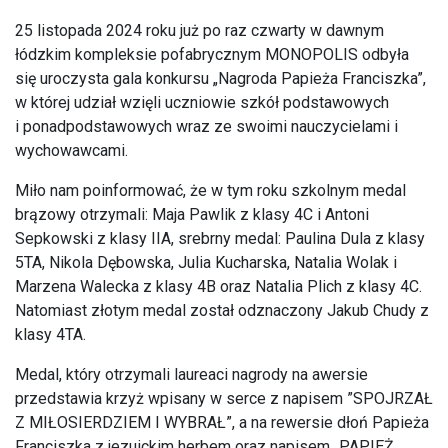
25 listopada 2024 roku już po raz czwarty w dawnym
łódzkim kompleksie pofabrycznym MONOPOLIS odbyła
się uroczysta gala konkursu „Nagroda Papieża Franciszka”,
w której udział wzięli uczniowie szkół podstawowych
i ponadpodstawowych wraz ze swoimi nauczycielami i
wychowawcami.
Miło nam poinformować, że w tym roku szkolnym medal
brązowy otrzymali: Maja Pawlik z klasy 4C i Antoni
Sepkowski z klasy IIA, srebrny medal: Paulina Dula z klasy
5TA, Nikola Dębowska, Julia Kucharska, Natalia Wolak i
Marzena Walecka z klasy 4B oraz Natalia Plich z klasy 4C.
Natomiast złotym medal został odznaczony Jakub Chudy z
klasy 4TA.
Medal, który otrzymali laureaci nagrody na awersie
przedstawia krzyż wpisany w serce z napisem ”SPOJRZAŁ
Z MIŁOSIERDZIEM I WYBRAŁ”, a na rewersie dłoń Papieża
Franciszka z jezuickim herbem oraz napisem „PAPIEŻ