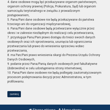
4. dane osobowe mogą być przekazywane organom państwowym,
organom ochrony prawnej (Policja, Prokuratura, Sąd) lub organom
samorządu terytorialnego w związku z prowadzonym
postępowaniem,
5. Pana/Pani dane osobowe nie będą przekazywane do państwa
trzeciego ani do organizacji międzynarodowej,
6. Pana/Pani dane osobowe będą przetwarzane wyłącznie przez
okres i w zakresie niezbędnym do realizacji celu przetwarzania,
7. przysługuje Panu/Pani prawo dostępu do treści swoich danych
osobowych oraz ich sprostowania, usunięcia lub ograniczenia
przetwarzania lub prawo do wniesienia sprzeciwu wobec
przetwarzania,
8. ma Pan/Pani prawo wniesienia skargi do Prezesa Urzędu Ochrony
Danych Osobowych,
9. podanie przez Pana/Panią danych osobowych jest fakultatywne
(dobrowolne) w celu udostępnienia strony internetowej,
10. Pana/Pani dane osobowe nie będą podlegały zautomatyzowanym
procesom podejmowania decyzji przez Administratora, w tym
profilowaniu.
zamknij
Strona główna
Mapa strony