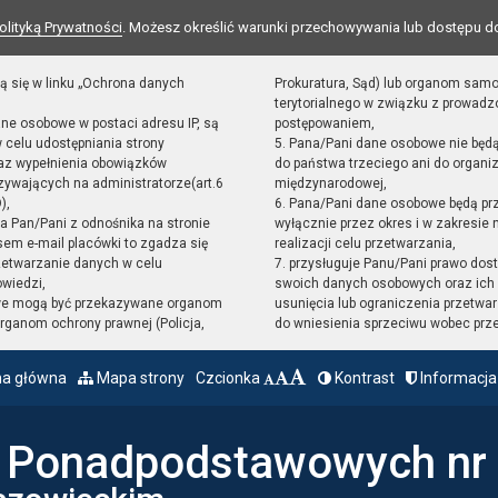
olityką Prywatności
. Możesz określić warunki przechowywania lub dostępu d
ą się w linku „Ochrona danych
Prokuratura, Sąd) lub organom sam
terytorialnego w związku z prowad
ane osobowe w postaci adresu IP, są
postępowaniem,
 celu udostępniania strony
5. Pana/Pani dane osobowe nie będ
raz wypełnienia obowiązków
do państwa trzeciego ani do organiz
ywających na administratorze(art.6
międzynarodowej,
),
6. Pana/Pani dane osobowe będą pr
sta Pan/Pani z odnośnika na stronie
wyłącznie przez okres i w zakresie
em e-mail placówki to zgadza się
realizacji celu przetwarzania,
zetwarzanie danych w celu
7. przysługuje Panu/Pani prawo dost
owiedzi,
swoich danych osobowych oraz ich 
we mogą być przekazywane organom
usunięcia lub ograniczenia przetwar
ganom ochrony prawnej (Policja,
do wniesienia sprzeciwu wobec prz
na główna
Mapa strony
Czcionka
Kontrast
Informacja
ł Ponadpodstawowych nr