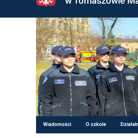
w Tomaszowie M
Wiadomości
O szkole
Działal