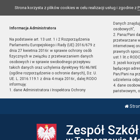
Strona korzysta z plików cookies w celu realizacji usług i zgodnie z
P
Danych znajduj
Informacja Administratora
osobowych”,
2. Pana/Pani d
Na podstawie art. 13 ust. 1 i 2 Rozporządzenia
przetwarzane w
Parlamentu Europejskiego i Rady (UE) 2016/679 z
internetowej o
dnia 27 kwietnia 2016r. w sprawie ochrony osób
prawnych spocz
fizycznych w związku z przetwarzaniem danych
ust.1 lit.c RODO
osobowych i w sprawie swobodnego przepływu
3. jeżeli korzy
takich danych oraz uchylenia dyrektywy 95/46/WE
będącego adres
(ogólne rozporządzenie o ochronie danych), Dz. U.
Pan/Pani na pr
UE. L. 2016.119.1 z dnia 4 maja 2016r., dalej RODO
udzielenia odp
informuję:
4. dane osobo
1. dane Administratora i Inspektora Ochrony
państwowym, or
Stro
Zespół Szkó