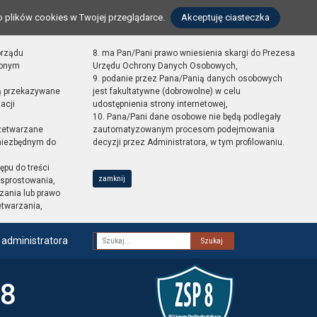
o plików cookies w Twojej przeglądarce.
Akceptuję ciasteczka
orządu
8. ma Pan/Pani prawo wniesienia skargi do Prezesa
zonym
Urzędu Ochrony Danych Osobowych,
9. podanie przez Pana/Panią danych osobowych
ą przekazywane
jest fakultatywne (dobrowolne) w celu
acji
udostępnienia strony internetowej,
10. Pana/Pani dane osobowe nie będą podlegały
zetwarzane
zautomatyzowanym procesom podejmowania
 niezbędnym do
decyzji przez Administratora, w tym profilowaniu.
ępu do treści
zamknij
sprostowania,
zania lub prawo
etwarzania,
 administratora
Fraza
 8