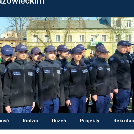
azowieckim
ność
Rodzic
Uczeń
Projekty
Rekrutac