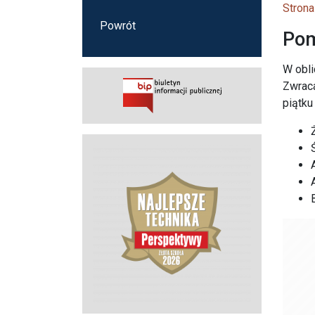
Strona
Powrót
Pom
W obli
Zwraca
piątku