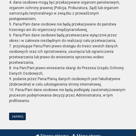
4. dane osobowe mogą być przekazywane organom państwowym,
organom ochrony prawnej (Policja, Prokuratura, Sąd) lub organom
samorządu terytorialnego w związku z prowadzonym
postępowaniem,
5. Pana/Pani dane osobowe nie będą przekazywane do państwa
trzeciego ani do organizacji międzynarodowej,
6. Pana/Pani dane osobowe będą przetwarzane wyłącznie przez
okres i w zakresie niezbędnym do realizacji celu przetwarzania,
7. przysługuje Panu/Pani prawo dostępu do treści swoich danych
osobowych oraz ich sprostowania, usunięcia lub ograniczenia
przetwarzania lub prawo do wniesienia sprzeciwu wobec
przetwarzania,
8. ma Pan/Pani prawo wniesienia skargi do Prezesa Urzędu Ochrony
Danych Osobowych,
9. podanie przez Pana/Panią danych osobowych jest fakultatywne
(dobrowolne) w celu udostępnienia strony internetowej,
10. Pana/Pani dane osobowe nie będą podlegały zautomatyzowanym
procesom podejmowania decyzji przez Administratora, w tym
profilowaniu.
zamknij
Strona główna
Mapa strony