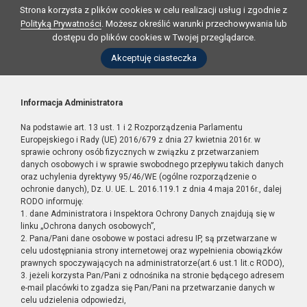
Strona korzysta z plików cookies w celu realizacji usług i zgodnie z
Polityką Prywatności
. Możesz określić warunki przechowywania lub
dostępu do plików cookies w Twojej przeglądarce.
Akceptuję ciasteczka
Informacja Administratora
Na podstawie art. 13 ust. 1 i 2 Rozporządzenia Parlamentu
Europejskiego i Rady (UE) 2016/679 z dnia 27 kwietnia 2016r. w
sprawie ochrony osób fizycznych w związku z przetwarzaniem
danych osobowych i w sprawie swobodnego przepływu takich danych
oraz uchylenia dyrektywy 95/46/WE (ogólne rozporządzenie o
ochronie danych), Dz. U. UE. L. 2016.119.1 z dnia 4 maja 2016r., dalej
RODO informuję:
1. dane Administratora i Inspektora Ochrony Danych znajdują się w
linku „Ochrona danych osobowych”,
2. Pana/Pani dane osobowe w postaci adresu IP, są przetwarzane w
celu udostępniania strony internetowej oraz wypełnienia obowiązków
prawnych spoczywających na administratorze(art.6 ust.1 lit.c RODO),
3. jeżeli korzysta Pan/Pani z odnośnika na stronie będącego adresem
e-mail placówki to zgadza się Pan/Pani na przetwarzanie danych w
celu udzielenia odpowiedzi,