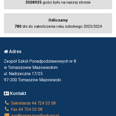
3508925
gości było na naszej stronie
Odliczamy
780
dni do zakończenia roku szkolnego 2023/2024
Adres
Zespół Szkół Ponadpodstawowych nr 8
w Tomaszowie Mazowieckim
ul. Nadrzeczna 17/25
97-200 Tomaszów Mazowiecki
Kontakt
Sekretariat 44 724 53 08
Fax 44 724 53 08
zsp8tomaszow@wikom.pl