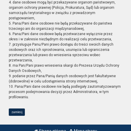
4. dane osobowe mogą być przekazywane organom państwowym,
organom ochrony prawnej (Policja, Prokuratura, Sąd) lub organom
samorządu terytorialnego w związku z prowadzonym
postępowaniem,
5. Pana/Pani dane osobowe nie będą przekazywane do państwa
trzeciego ani do organizacji międzynarodowej,
6. Pana/Pani dane osobowe będą przetwarzane wyłącznie przez
okres i w zakresie niezbędnym do realizacji celu przetwarzania,
7. przysługuje Panu/Pani prawo dostępu do treści swoich danych
osobowych oraz ich sprostowania, usunięcia lub ograniczenia
przetwarzania lub prawo do wniesienia sprzeciwu wobec
przetwarzania,
8. ma Pan/Pani prawo wniesienia skargi do Prezesa Urzędu Ochrony
Danych Osobowych,
9. podanie przez Pana/Panią danych osobowych jest fakultatywne
(dobrowolne) w celu udostępnienia strony internetowej,
10. Pana/Pani dane osobowe nie będą podlegały zautomatyzowanym
procesom podejmowania decyzji przez Administratora, w tym
profilowaniu.
zamknij
Strona główna
Mapa strony