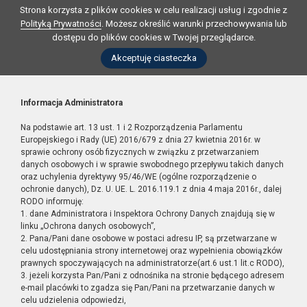
Strona korzysta z plików cookies w celu realizacji usług i zgodnie z
Polityką Prywatności
. Możesz określić warunki przechowywania lub
dostępu do plików cookies w Twojej przeglądarce.
Akceptuję ciasteczka
Informacja Administratora
Na podstawie art. 13 ust. 1 i 2 Rozporządzenia Parlamentu
Europejskiego i Rady (UE) 2016/679 z dnia 27 kwietnia 2016r. w
sprawie ochrony osób fizycznych w związku z przetwarzaniem
danych osobowych i w sprawie swobodnego przepływu takich danych
oraz uchylenia dyrektywy 95/46/WE (ogólne rozporządzenie o
ochronie danych), Dz. U. UE. L. 2016.119.1 z dnia 4 maja 2016r., dalej
RODO informuję:
1. dane Administratora i Inspektora Ochrony Danych znajdują się w
linku „Ochrona danych osobowych”,
2. Pana/Pani dane osobowe w postaci adresu IP, są przetwarzane w
celu udostępniania strony internetowej oraz wypełnienia obowiązków
prawnych spoczywających na administratorze(art.6 ust.1 lit.c RODO),
3. jeżeli korzysta Pan/Pani z odnośnika na stronie będącego adresem
e-mail placówki to zgadza się Pan/Pani na przetwarzanie danych w
celu udzielenia odpowiedzi,