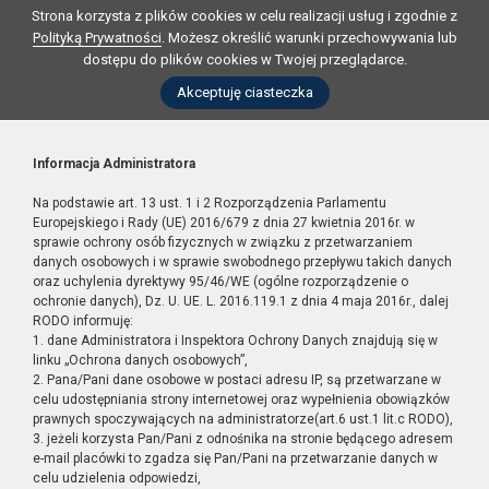
Strona korzysta z plików cookies w celu realizacji usług i zgodnie z
Polityką Prywatności
. Możesz określić warunki przechowywania lub
dostępu do plików cookies w Twojej przeglądarce.
Akceptuję ciasteczka
Informacja Administratora
Na podstawie art. 13 ust. 1 i 2 Rozporządzenia Parlamentu
Europejskiego i Rady (UE) 2016/679 z dnia 27 kwietnia 2016r. w
sprawie ochrony osób fizycznych w związku z przetwarzaniem
danych osobowych i w sprawie swobodnego przepływu takich danych
oraz uchylenia dyrektywy 95/46/WE (ogólne rozporządzenie o
ochronie danych), Dz. U. UE. L. 2016.119.1 z dnia 4 maja 2016r., dalej
RODO informuję:
1. dane Administratora i Inspektora Ochrony Danych znajdują się w
linku „Ochrona danych osobowych”,
2. Pana/Pani dane osobowe w postaci adresu IP, są przetwarzane w
celu udostępniania strony internetowej oraz wypełnienia obowiązków
prawnych spoczywających na administratorze(art.6 ust.1 lit.c RODO),
3. jeżeli korzysta Pan/Pani z odnośnika na stronie będącego adresem
e-mail placówki to zgadza się Pan/Pani na przetwarzanie danych w
celu udzielenia odpowiedzi,