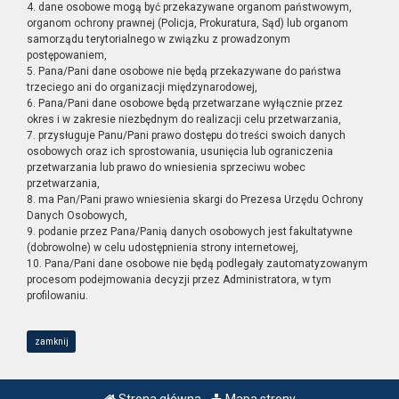
4. dane osobowe mogą być przekazywane organom państwowym,
organom ochrony prawnej (Policja, Prokuratura, Sąd) lub organom
samorządu terytorialnego w związku z prowadzonym
postępowaniem,
5. Pana/Pani dane osobowe nie będą przekazywane do państwa
trzeciego ani do organizacji międzynarodowej,
6. Pana/Pani dane osobowe będą przetwarzane wyłącznie przez
okres i w zakresie niezbędnym do realizacji celu przetwarzania,
7. przysługuje Panu/Pani prawo dostępu do treści swoich danych
osobowych oraz ich sprostowania, usunięcia lub ograniczenia
przetwarzania lub prawo do wniesienia sprzeciwu wobec
przetwarzania,
8. ma Pan/Pani prawo wniesienia skargi do Prezesa Urzędu Ochrony
Danych Osobowych,
9. podanie przez Pana/Panią danych osobowych jest fakultatywne
(dobrowolne) w celu udostępnienia strony internetowej,
10. Pana/Pani dane osobowe nie będą podlegały zautomatyzowanym
procesom podejmowania decyzji przez Administratora, w tym
profilowaniu.
zamknij
Strona główna
Mapa strony