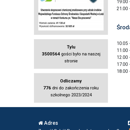
19.00 
21.00 
Środ
10.05 
Tylu
11.00 
3500564
gości było na naszej
12.00 
stronie
17.00 
18.00 
Odliczamy
776
dni do zakończenia roku
szkolnego 2023/2024
Adres