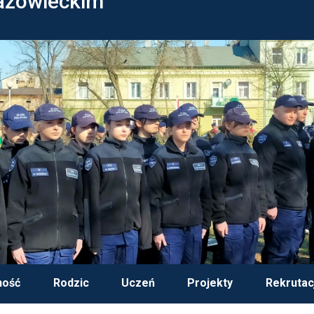
azowieckim
ność
Rodzic
Uczeń
Projekty
Rekrutac