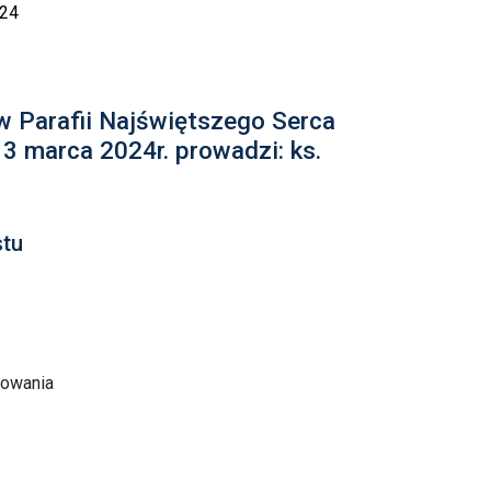
024
 w Parafii Najświętszego Serca
 marca 2024r. prowadzi: ks.
stu
mowania