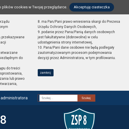
o plików cookies w Twojej przeglądarce.
Akceptuję ciasteczka
orządu
8. ma Pan/Pani prawo wniesienia skargi do Prezesa
zonym
Urzędu Ochrony Danych Osobowych,
9. podanie przez Pana/Panią danych osobowych
ą przekazywane
jest fakultatywne (dobrowolne) w celu
acji
udostępnienia strony internetowej,
10. Pana/Pani dane osobowe nie będą podlegały
zetwarzane
zautomatyzowanym procesom podejmowania
 niezbędnym do
decyzji przez Administratora, w tym profilowaniu.
ępu do treści
zamknij
sprostowania,
zania lub prawo
etwarzania,
 administratora
Fraza
 8