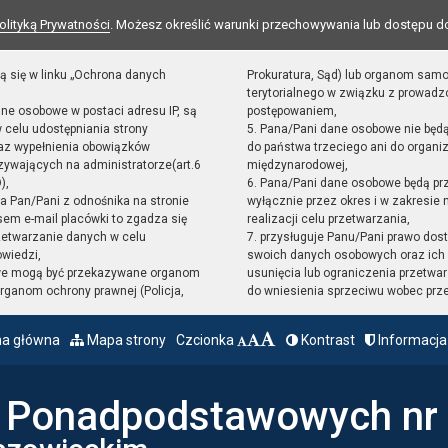
olityką Prywatności
. Możesz określić warunki przechowywania lub dostępu d
ą się w linku „Ochrona danych
Prokuratura, Sąd) lub organom sam
terytorialnego w związku z prowad
ane osobowe w postaci adresu IP, są
postępowaniem,
 celu udostępniania strony
5. Pana/Pani dane osobowe nie będ
raz wypełnienia obowiązków
do państwa trzeciego ani do organiz
ywających na administratorze(art.6
międzynarodowej,
),
6. Pana/Pani dane osobowe będą pr
sta Pan/Pani z odnośnika na stronie
wyłącznie przez okres i w zakresie
em e-mail placówki to zgadza się
realizacji celu przetwarzania,
zetwarzanie danych w celu
7. przysługuje Panu/Pani prawo dost
owiedzi,
swoich danych osobowych oraz ich 
we mogą być przekazywane organom
usunięcia lub ograniczenia przetwar
ganom ochrony prawnej (Policja,
do wniesienia sprzeciwu wobec prz
na główna
Mapa strony
Czcionka
Kontrast
Informacja
ł Ponadpodstawowych nr