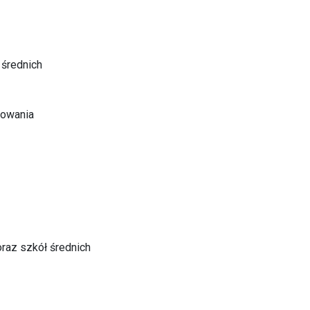
 średnich
mowania
oraz szkół średnich