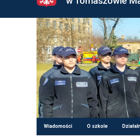
w Tomaszowie M
Wiadomości
O szkole
Działal