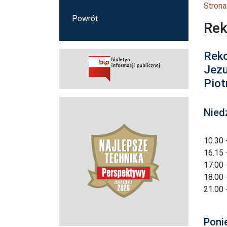
Strona
Powrót
Rek
Reko
Jezu
Piot
Niedz
10.30 
16.15 
17.00 
18.00 
21.00 
Ponie