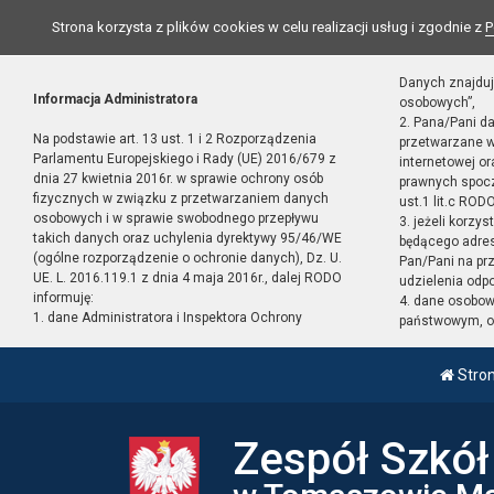
Strona korzysta z plików cookies w celu realizacji usług i zgodnie z
P
Danych znajduj
Informacja Administratora
osobowych”,
2. Pana/Pani d
Na podstawie art. 13 ust. 1 i 2 Rozporządzenia
przetwarzane w
Parlamentu Europejskiego i Rady (UE) 2016/679 z
internetowej o
dnia 27 kwietnia 2016r. w sprawie ochrony osób
prawnych spocz
fizycznych w związku z przetwarzaniem danych
ust.1 lit.c RODO
osobowych i w sprawie swobodnego przepływu
3. jeżeli korzy
takich danych oraz uchylenia dyrektywy 95/46/WE
będącego adres
(ogólne rozporządzenie o ochronie danych), Dz. U.
Pan/Pani na pr
UE. L. 2016.119.1 z dnia 4 maja 2016r., dalej RODO
udzielenia odp
informuję:
4. dane osobo
1. dane Administratora i Inspektora Ochrony
państwowym, or
Stro
Zespół Szkó