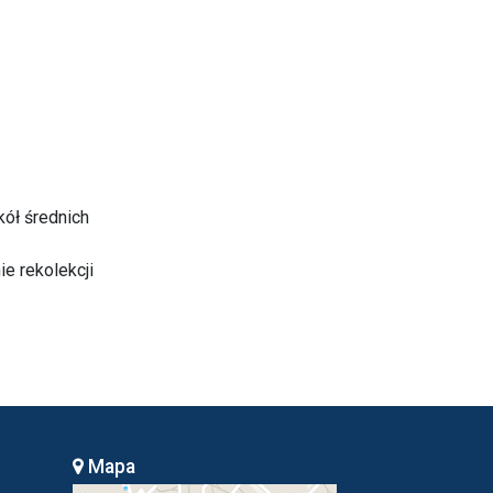
kół średnich
e rekolekcji
Mapa