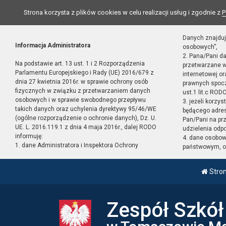
Strona korzysta z plików cookies w celu realizacji usług i zgodnie z
P
Danych znajduj
Informacja Administratora
osobowych”,
2. Pana/Pani d
Na podstawie art. 13 ust. 1 i 2 Rozporządzenia
przetwarzane w
Parlamentu Europejskiego i Rady (UE) 2016/679 z
internetowej o
dnia 27 kwietnia 2016r. w sprawie ochrony osób
prawnych spocz
fizycznych w związku z przetwarzaniem danych
ust.1 lit.c RODO
osobowych i w sprawie swobodnego przepływu
3. jeżeli korzy
takich danych oraz uchylenia dyrektywy 95/46/WE
będącego adres
(ogólne rozporządzenie o ochronie danych), Dz. U.
Pan/Pani na pr
UE. L. 2016.119.1 z dnia 4 maja 2016r., dalej RODO
udzielenia odp
informuję:
4. dane osobo
1. dane Administratora i Inspektora Ochrony
państwowym, or
Stro
Zespół Szkó