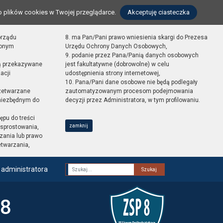
o plików cookies w Twojej przeglądarce.
Akceptuję ciasteczka
orządu
8. ma Pan/Pani prawo wniesienia skargi do Prezesa
zonym
Urzędu Ochrony Danych Osobowych,
9. podanie przez Pana/Panią danych osobowych
ą przekazywane
jest fakultatywne (dobrowolne) w celu
acji
udostępnienia strony internetowej,
10. Pana/Pani dane osobowe nie będą podlegały
zetwarzane
zautomatyzowanym procesom podejmowania
 niezbędnym do
decyzji przez Administratora, w tym profilowaniu.
ępu do treści
zamknij
sprostowania,
zania lub prawo
etwarzania,
 administratora
Fraza
 8