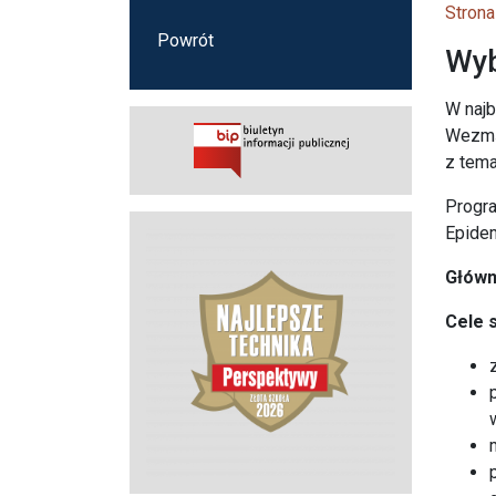
Strona
Powrót
Wyb
W najb
Wezmą 
z tema
Progra
Epid
Główn
Cele 