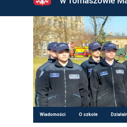
w Tomaszowie M
Wiadomości
O szkole
Działal