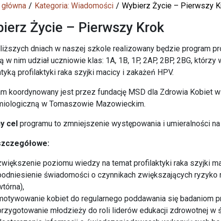
 główna
Kategoria: Wiadomości
Wybierz Życie – Pierwszy K
ierz Życie – Pierwszy Krok
liższych dniach w naszej szkole realizowany będzie program pro
w nim udział uczniowie klas: 1A, 1B, 1P, 2AP, 2BP, 2BG, którz
tyką profilaktyki raka szyjki macicy i zakażeń HPV.
m koordynowany jest przez fundację MSD dla Zdrowia Kobiet ws
emiologiczną w Tomaszowie Mazowieckim.
y cel
programu to zmniejszenie występowania i umieralności na 
szczegółowe:
zwiększenie poziomu wiedzy na temat profilaktyki raka szyjki ma
podniesienie świadomości o czynnikach zwiększających ryzyko rak
wtórna),
motywowanie kobiet do regularnego poddawania się badaniom pro
przygotowanie młodzieży do roli liderów edukacji zdrowotnej w 