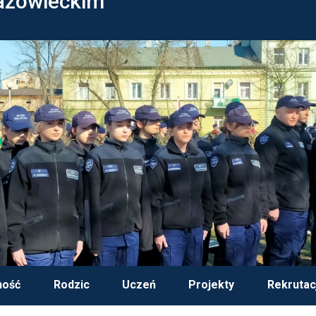
azowieckim
ność
Rodzic
Uczeń
Projekty
Rekrutac