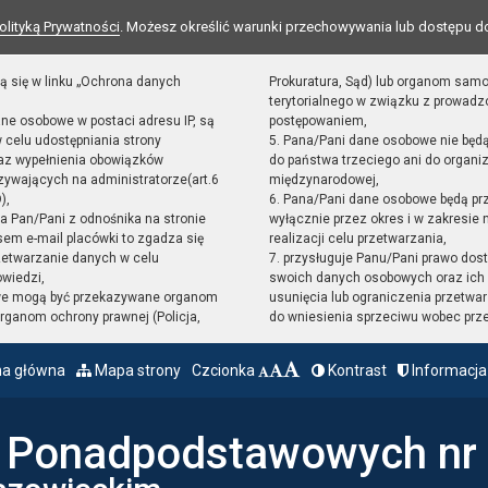
olityką Prywatności
. Możesz określić warunki przechowywania lub dostępu d
ą się w linku „Ochrona danych
Prokuratura, Sąd) lub organom sam
terytorialnego w związku z prowad
ane osobowe w postaci adresu IP, są
postępowaniem,
 celu udostępniania strony
5. Pana/Pani dane osobowe nie będ
raz wypełnienia obowiązków
do państwa trzeciego ani do organiz
ywających na administratorze(art.6
międzynarodowej,
),
6. Pana/Pani dane osobowe będą pr
sta Pan/Pani z odnośnika na stronie
wyłącznie przez okres i w zakresie
em e-mail placówki to zgadza się
realizacji celu przetwarzania,
zetwarzanie danych w celu
7. przysługuje Panu/Pani prawo dost
owiedzi,
swoich danych osobowych oraz ich 
we mogą być przekazywane organom
usunięcia lub ograniczenia przetwar
ganom ochrony prawnej (Policja,
do wniesienia sprzeciwu wobec prz
na główna
Mapa strony
Czcionka
Kontrast
Informacja
ł Ponadpodstawowych nr