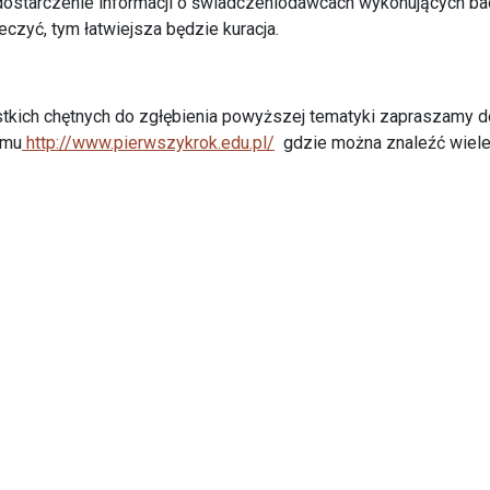
dostarczenie informacji o świadczeniodawcach wykonujących bad
leczyć, tym łatwiejsza będzie kuracja.
kich chętnych do zgłębienia powyższej tematyki zapraszamy do
amu
http://www.pierwszykrok.edu.pl/
gdzie można znaleźć wiele 