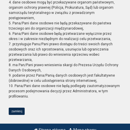
4. dane osobowe mogą być przekazywane organom państwowym,
organom ochrony prawnej (Policja, Prokuratura, Sąd) lub organom
samorządu terytorialnego w związku z prowadzonym
postępowaniem,
5. Pana/Pani dane osobowe nie będą przekazywane do państwa
trzeciego ani do organizacji międzynarodowej,
6. Pana/Pani dane osobowe będą przetwarzane wyłącznie przez
okres i w zakresie niezbędnym do realizacji celu przetwarzania,
7. przysługuje Panu/Pani prawo dostępu do treści swoich danych
osobowych oraz ich sprostowania, usunięcia lub ograniczenia
przetwarzania lub prawo do wniesienia sprzeciwu wobec
przetwarzania,
8. ma Pan/Pani prawo wniesienia skargi do Prezesa Urzędu Ochrony
Danych Osobowych,
9. podanie przez Pana/Panią danych osobowych jest fakultatywne
(dobrowolne) w celu udostępnienia strony internetowej,
10. Pana/Pani dane osobowe nie będą podlegały zautomatyzowanym
procesom podejmowania decyzji przez Administratora, w tym
profilowaniu.
zamknij
Strona główna
Mapa strony