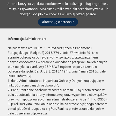
Strona korzysta z plików cookies w celu realizacji usług i zgodnie z
Polityką Prywatności
. Możesz określić warunki przechowywania lub
dostępu do plików cookies w Twojej przeglądarce.
Akceptuję ciasteczka
Informacja Administratora
Na podstawie art. 13 ust. 1 i 2 Rozporządzenia Parlamentu
Europejskiego i Rady (UE) 2016/679 z dnia 27 kwietnia 2016r. w
sprawie ochrony osób fizycznych w związku z przetwarzaniem
danych osobowych i w sprawie swobodnego przepływu takich danych
oraz uchylenia dyrektywy 95/46/WE (ogólne rozporządzenie o
ochronie danych), Dz. U. UE. L. 2016.119.1 z dnia 4 maja 2016r., dalej
RODO informuję:
1. dane Administratora i Inspektora Ochrony Danych znajdują się w
linku „Ochrona danych osobowych”,
2. Pana/Pani dane osobowe w postaci adresu IP, są przetwarzane w
celu udostępniania strony internetowej oraz wypełnienia obowiązków
prawnych spoczywających na administratorze(art.6 ust.1 lit.c RODO),
3. jeżeli korzysta Pan/Pani z odnośnika na stronie będącego adresem
e-mail placówki to zgadza się Pan/Pani na przetwarzanie danych w
celu udzielenia odpowiedzi,