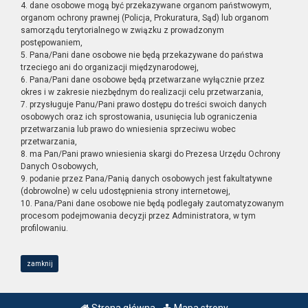
4. dane osobowe mogą być przekazywane organom państwowym,
organom ochrony prawnej (Policja, Prokuratura, Sąd) lub organom
samorządu terytorialnego w związku z prowadzonym
postępowaniem,
5. Pana/Pani dane osobowe nie będą przekazywane do państwa
trzeciego ani do organizacji międzynarodowej,
6. Pana/Pani dane osobowe będą przetwarzane wyłącznie przez
okres i w zakresie niezbędnym do realizacji celu przetwarzania,
7. przysługuje Panu/Pani prawo dostępu do treści swoich danych
osobowych oraz ich sprostowania, usunięcia lub ograniczenia
przetwarzania lub prawo do wniesienia sprzeciwu wobec
przetwarzania,
8. ma Pan/Pani prawo wniesienia skargi do Prezesa Urzędu Ochrony
Danych Osobowych,
9. podanie przez Pana/Panią danych osobowych jest fakultatywne
(dobrowolne) w celu udostępnienia strony internetowej,
10. Pana/Pani dane osobowe nie będą podlegały zautomatyzowanym
procesom podejmowania decyzji przez Administratora, w tym
profilowaniu.
zamknij
Strona główna
Mapa strony