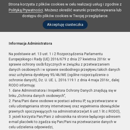
Strona korzysta z plików cookies w celu realizacji usług i zgodnie z
Polityką Prywatności
. Możesz określić warunki przechowywania lub
dostępu do plików cookies w Twojej przeglądarce.
Akceptuję ciasteczka
Informacja Administratora
Na podstawie art. 13 ust. 1 i 2 Rozporządzenia Parlamentu
Europejskiego i Rady (UE) 2016/679 z dnia 27 kwietnia 2016r. w
sprawie ochrony osób fizycznych w związku z przetwarzaniem
danych osobowych i w sprawie swobodnego przepływu takich danych
oraz uchylenia dyrektywy 95/46/WE (ogólne rozporządzenie o
ochronie danych), Dz. U. UE. L. 2016.119.1 z dnia 4 maja 2016r., dalej
RODO informuję:
1. dane Administratora i Inspektora Ochrony Danych znajdują się w
linku „Ochrona danych osobowych”,
2. Pana/Pani dane osobowe w postaci adresu IP, są przetwarzane w
celu udostępniania strony internetowej oraz wypełnienia obowiązków
prawnych spoczywających na administratorze(art.6 ust.1 lit.c RODO),
3. jeżeli korzysta Pan/Pani z odnośnika na stronie będącego adresem
e-mail placówki to zgadza się Pan/Pani na przetwarzanie danych w
celu udzielenia odpowiedzi,