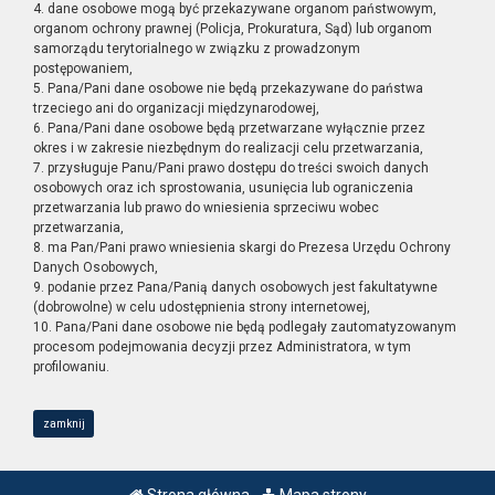
4. dane osobowe mogą być przekazywane organom państwowym,
organom ochrony prawnej (Policja, Prokuratura, Sąd) lub organom
samorządu terytorialnego w związku z prowadzonym
postępowaniem,
5. Pana/Pani dane osobowe nie będą przekazywane do państwa
trzeciego ani do organizacji międzynarodowej,
6. Pana/Pani dane osobowe będą przetwarzane wyłącznie przez
okres i w zakresie niezbędnym do realizacji celu przetwarzania,
7. przysługuje Panu/Pani prawo dostępu do treści swoich danych
osobowych oraz ich sprostowania, usunięcia lub ograniczenia
przetwarzania lub prawo do wniesienia sprzeciwu wobec
przetwarzania,
8. ma Pan/Pani prawo wniesienia skargi do Prezesa Urzędu Ochrony
Danych Osobowych,
9. podanie przez Pana/Panią danych osobowych jest fakultatywne
(dobrowolne) w celu udostępnienia strony internetowej,
10. Pana/Pani dane osobowe nie będą podlegały zautomatyzowanym
procesom podejmowania decyzji przez Administratora, w tym
profilowaniu.
zamknij
Strona główna
Mapa strony