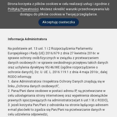
Strona korzysta z plików cookies w celu realizacji usług i zgodnie z
Polityką Prywatności
. Możesz określić warunki przechowywania lub
dostępu do plików cookies w Twojej przeglądarce.
Akceptuję ciasteczka
Informacja Administratora
Na podstawie art. 13 ust. 1 i 2 Rozporządzenia Parlamentu
Europejskiego i Rady (UE) 2016/679 z dnia 27 kwietnia 2016r. w
sprawie ochrony osób fizycznych w związku z przetwarzaniem
danych osobowych i w sprawie swobodnego przepływu takich danych
oraz uchylenia dyrektywy 95/46/WE (ogólne rozporządzenie o
ochronie danych), Dz. U. UE. L. 2016.119.1 z dnia 4 maja 2016r., dalej
RODO informuję:
1. dane Administratora i Inspektora Ochrony Danych znajdują się w
linku „Ochrona danych osobowych”,
2. Pana/Pani dane osobowe w postaci adresu IP, są przetwarzane w
celu udostępniania strony internetowej oraz wypełnienia obowiązków
prawnych spoczywających na administratorze(art.6 ust.1 lit.c RODO),
3. jeżeli korzysta Pan/Pani z odnośnika na stronie będącego adresem
e-mail placówki to zgadza się Pan/Pani na przetwarzanie danych w
celu udzielenia odpowiedzi,