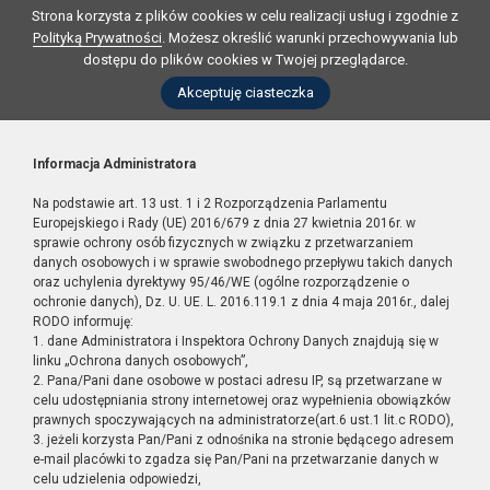
Strona korzysta z plików cookies w celu realizacji usług i zgodnie z
Polityką Prywatności
. Możesz określić warunki przechowywania lub
dostępu do plików cookies w Twojej przeglądarce.
Akceptuję ciasteczka
Informacja Administratora
Na podstawie art. 13 ust. 1 i 2 Rozporządzenia Parlamentu
Europejskiego i Rady (UE) 2016/679 z dnia 27 kwietnia 2016r. w
sprawie ochrony osób fizycznych w związku z przetwarzaniem
danych osobowych i w sprawie swobodnego przepływu takich danych
oraz uchylenia dyrektywy 95/46/WE (ogólne rozporządzenie o
ochronie danych), Dz. U. UE. L. 2016.119.1 z dnia 4 maja 2016r., dalej
RODO informuję:
1. dane Administratora i Inspektora Ochrony Danych znajdują się w
linku „Ochrona danych osobowych”,
2. Pana/Pani dane osobowe w postaci adresu IP, są przetwarzane w
celu udostępniania strony internetowej oraz wypełnienia obowiązków
prawnych spoczywających na administratorze(art.6 ust.1 lit.c RODO),
3. jeżeli korzysta Pan/Pani z odnośnika na stronie będącego adresem
e-mail placówki to zgadza się Pan/Pani na przetwarzanie danych w
celu udzielenia odpowiedzi,