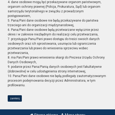
4. dane osobowe mogą być przekazywane organom państwowym,
organom ochrony prawnej (Policja, Prokuratura, Sąd) lub organom
samorządu terytorialnego w związku z prowadzonym
postępowaniem,
5. Pana/Pani dane osobowe nie będą przekazywane do państwa
trzeciego ani do organizacji międzynarodowej,
6. Pana/Pani dane osobowe będą przetwarzane wyłącznie przez
okres i w zakresie niezbędnym do realizacji celu przetwarzania,
7. przysługuje Panu/Pani prawo dostępu do treści swoich danych
osobowych oraz ich sprostowania, usunięcia lub ograniczenia
przetwarzania lub prawo do wniesienia sprzeciwu wobec
przetwarzania,
8. ma Pan/Pani prawo wniesienia skargi do Prezesa Urzędu Ochrony
Danych Osobowych,
9. podanie przez Pana/Panią danych osobowych jest fakultatywne
(dobrowolne) w celu udostępnienia strony internetowej,
10. Pana/Pani dane osobowe nie będą podlegały zautomatyzowanym
procesom podejmowania decyzji przez Administratora, w tym
profilowaniu.
zamknij
Strona główna
Mapa strony