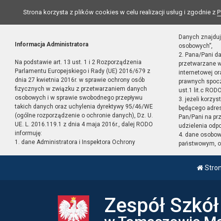
Strona korzysta z plików cookies w celu realizacji usług i zgodnie z
P
Danych znajduj
Informacja Administratora
osobowych”,
2. Pana/Pani d
Na podstawie art. 13 ust. 1 i 2 Rozporządzenia
przetwarzane w
Parlamentu Europejskiego i Rady (UE) 2016/679 z
internetowej o
dnia 27 kwietnia 2016r. w sprawie ochrony osób
prawnych spocz
fizycznych w związku z przetwarzaniem danych
ust.1 lit.c RODO
osobowych i w sprawie swobodnego przepływu
3. jeżeli korzy
takich danych oraz uchylenia dyrektywy 95/46/WE
będącego adres
(ogólne rozporządzenie o ochronie danych), Dz. U.
Pan/Pani na pr
UE. L. 2016.119.1 z dnia 4 maja 2016r., dalej RODO
udzielenia odp
informuję:
4. dane osobo
1. dane Administratora i Inspektora Ochrony
państwowym, or
Stro
Zespół Szkó