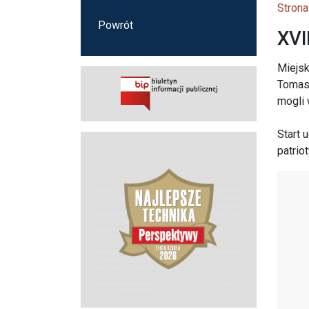
Strona
Powrót
XVI
Miejsk
Tomasz
mogli 
Start 
patrio