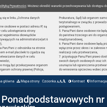
olityką Prywatności
. Możesz określić warunki przechowywania lub dostępu d
ą się w linku „Ochrona danych
Prokuratura, Sąd) lub organom sam
terytorialnego w związku z prowad
ane osobowe w postaci adresu IP, są
postępowaniem,
 celu udostępniania strony
5. Pana/Pani dane osobowe nie będ
raz wypełnienia obowiązków
do państwa trzeciego ani do organiz
ywających na administratorze(art.6
międzynarodowej,
),
6. Pana/Pani dane osobowe będą pr
sta Pan/Pani z odnośnika na stronie
wyłącznie przez okres i w zakresie
em e-mail placówki to zgadza się
realizacji celu przetwarzania,
zetwarzanie danych w celu
7. przysługuje Panu/Pani prawo dost
owiedzi,
swoich danych osobowych oraz ich 
we mogą być przekazywane organom
usunięcia lub ograniczenia przetwar
ganom ochrony prawnej (Policja,
do wniesienia sprzeciwu wobec prz
na główna
Mapa strony
Czcionka
Kontrast
Informacja
ł Ponadpodstawowych nr