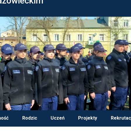
azowieckim
ność
Rodzic
Uczeń
Projekty
Rekrutac