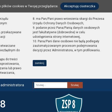
o plików cookies w Twojej przeglądarce.
Akceptuję ciasteczka
orządu
8. ma Pan/Pani prawo wniesienia skargi do Prezesa
zonym
Urzędu Ochrony Danych Osobowych,
9. podanie przez Pana/Panią danych osobowych
ą przekazywane
jest fakultatywne (dobrowolne) w celu
acji
udostępnienia strony internetowej,
10. Pana/Pani dane osobowe nie będą podlegały
zetwarzane
zautomatyzowanym procesom podejmowania
 niezbędnym do
decyzji przez Administratora, w tym profilowaniu.
ępu do treści
zamknij
sprostowania,
zania lub prawo
etwarzania,
 administratora
Fraza
 8