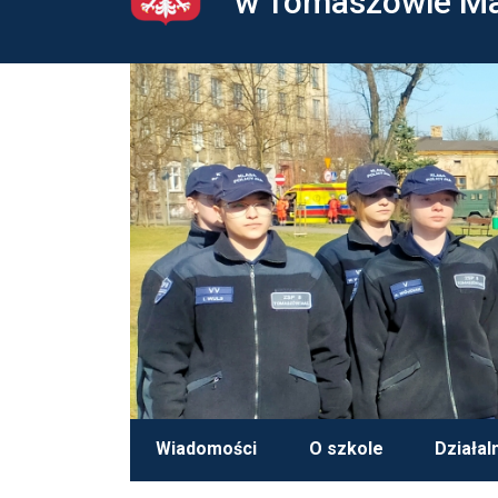
w Tomaszowie M
Wiadomości
O szkole
Działal