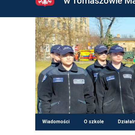
w Tomaszowie M
Wiadomości
O szkole
Działal