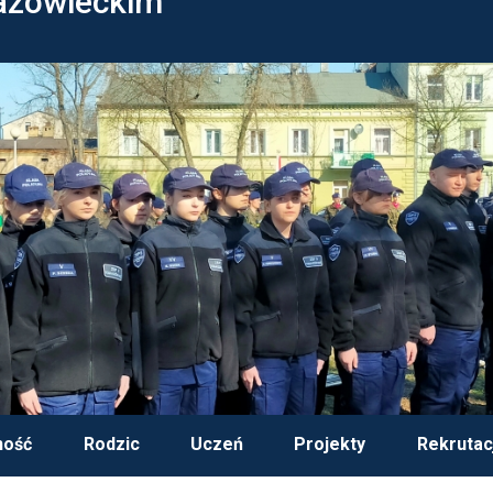
azowieckim
ność
Rodzic
Uczeń
Projekty
Rekrutac