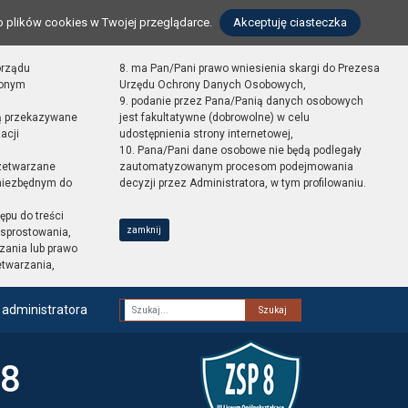
o plików cookies w Twojej przeglądarce.
Akceptuję ciasteczka
orządu
8. ma Pan/Pani prawo wniesienia skargi do Prezesa
zonym
Urzędu Ochrony Danych Osobowych,
9. podanie przez Pana/Panią danych osobowych
ą przekazywane
jest fakultatywne (dobrowolne) w celu
acji
udostępnienia strony internetowej,
10. Pana/Pani dane osobowe nie będą podlegały
zetwarzane
zautomatyzowanym procesom podejmowania
 niezbędnym do
decyzji przez Administratora, w tym profilowaniu.
ępu do treści
zamknij
sprostowania,
zania lub prawo
etwarzania,
 administratora
Fraza
 8