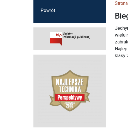
Strona
Powrót
Bie
Jedny
wielu 
zabrak
Najlep
klasy 