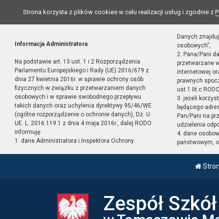
Strona korzysta z plików cookies w celu realizacji usług i zgodnie z
P
Danych znajduj
Informacja Administratora
osobowych”,
2. Pana/Pani d
Na podstawie art. 13 ust. 1 i 2 Rozporządzenia
przetwarzane w
Parlamentu Europejskiego i Rady (UE) 2016/679 z
internetowej o
dnia 27 kwietnia 2016r. w sprawie ochrony osób
prawnych spocz
fizycznych w związku z przetwarzaniem danych
ust.1 lit.c RODO
osobowych i w sprawie swobodnego przepływu
3. jeżeli korzy
takich danych oraz uchylenia dyrektywy 95/46/WE
będącego adres
(ogólne rozporządzenie o ochronie danych), Dz. U.
Pan/Pani na pr
UE. L. 2016.119.1 z dnia 4 maja 2016r., dalej RODO
udzielenia odp
informuję:
4. dane osobo
1. dane Administratora i Inspektora Ochrony
państwowym, or
Stro
Zespół Szkó