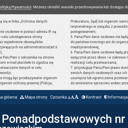
olityką Prywatności
. Możesz określić warunki przechowywania lub dostępu d
ą się w linku „Ochrona danych
Prokuratura, Sąd) lub organom sam
terytorialnego w związku z prowad
ane osobowe w postaci adresu IP, są
postępowaniem,
 celu udostępniania strony
5. Pana/Pani dane osobowe nie będ
raz wypełnienia obowiązków
do państwa trzeciego ani do organiz
ywających na administratorze(art.6
międzynarodowej,
),
6. Pana/Pani dane osobowe będą pr
sta Pan/Pani z odnośnika na stronie
wyłącznie przez okres i w zakresie
em e-mail placówki to zgadza się
realizacji celu przetwarzania,
zetwarzanie danych w celu
7. przysługuje Panu/Pani prawo dost
owiedzi,
swoich danych osobowych oraz ich 
we mogą być przekazywane organom
usunięcia lub ograniczenia przetwar
ganom ochrony prawnej (Policja,
do wniesienia sprzeciwu wobec prz
na główna
Mapa strony
Czcionka
Kontrast
Informacja
ł Ponadpodstawowych nr