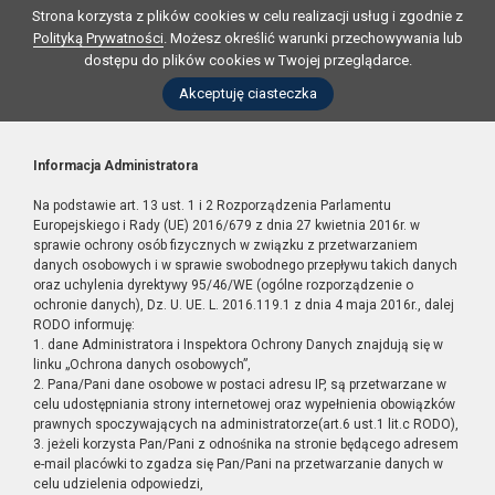
Strona korzysta z plików cookies w celu realizacji usług i zgodnie z
Polityką Prywatności
. Możesz określić warunki przechowywania lub
dostępu do plików cookies w Twojej przeglądarce.
Akceptuję ciasteczka
Informacja Administratora
Na podstawie art. 13 ust. 1 i 2 Rozporządzenia Parlamentu
Europejskiego i Rady (UE) 2016/679 z dnia 27 kwietnia 2016r. w
sprawie ochrony osób fizycznych w związku z przetwarzaniem
danych osobowych i w sprawie swobodnego przepływu takich danych
oraz uchylenia dyrektywy 95/46/WE (ogólne rozporządzenie o
ochronie danych), Dz. U. UE. L. 2016.119.1 z dnia 4 maja 2016r., dalej
RODO informuję:
1. dane Administratora i Inspektora Ochrony Danych znajdują się w
linku „Ochrona danych osobowych”,
2. Pana/Pani dane osobowe w postaci adresu IP, są przetwarzane w
celu udostępniania strony internetowej oraz wypełnienia obowiązków
prawnych spoczywających na administratorze(art.6 ust.1 lit.c RODO),
3. jeżeli korzysta Pan/Pani z odnośnika na stronie będącego adresem
e-mail placówki to zgadza się Pan/Pani na przetwarzanie danych w
celu udzielenia odpowiedzi,