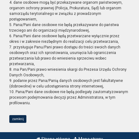
4. dane osobowe mogą być przekazywane organom państwowym,
organom ochrony prawnej (Policja, Prokuratura, Sąd) lub organom
samorządu terytorialnego w związku z prowadzonym
postępowaniem,
5. Pana/Pani dane osobowe nie będą przekazywane do państwa
trzeciego ani do organizacji międzynarodowej,
6. Pana/Pani dane osobowe będą przetwarzane wyłącznie przez
okres i w zakresie niezbędnym do realizacji celu przetwarzania,
7. przysługuje Panu/Pani prawo dostępu do treści swoich danych
osobowych oraz ich sprostowania, usunięcia lub ograniczenia
przetwarzania lub prawo do wniesienia sprzeciwu wobec
przetwarzania,
8. ma Pan/Pani prawo wniesienia skargi do Prezesa Urzędu Ochrony
Danych Osobowych,
9. podanie przez Pana/Panią danych osobowych jest fakultatywne
(dobrowolne) w celu udostępnienia strony internetowej,
10. Pana/Pani dane osobowe nie będą podlegały zautomatyzowanym
procesom podejmowania decyzji przez Administratora, w tym
profilowaniu.
zamknij
Strona główna
Mapa strony