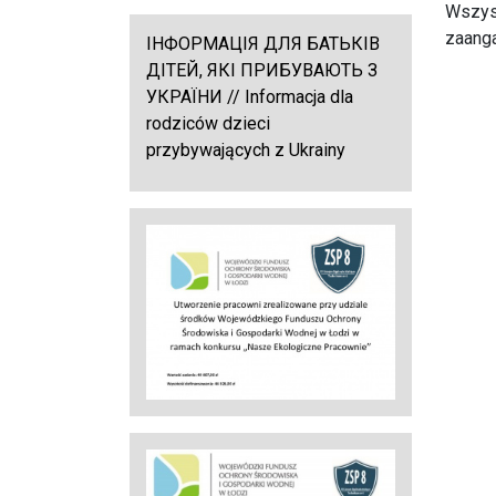
Wszys
zaang
ІНФОРМАЦІЯ ДЛЯ БАТЬКІВ
ДІТЕЙ, ЯКІ ПРИБУВАЮТЬ З
УКРАЇНИ // Informacja dla
rodziców dzieci
przybywających z Ukrainy