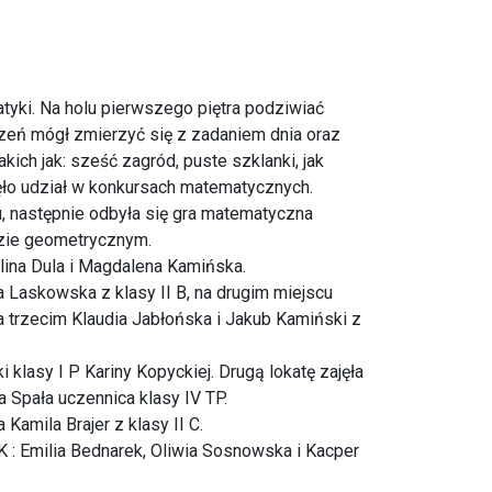
tyki. Na holu pierwszego piętra podziwiać
eń mógł zmierzyć się z zadaniem dnia oraz
ch jak: sześć zagród, puste szklanki, jak
ęło udział w konkursach matematycznych.
, następnie odbyła się gra matematyczna
dzie geometrycznym.
lina Dula i Magdalena Kamińska.
 Laskowska z klasy II B, na drugim miejscu
na trzecim Klaudia Jabłońska i Jakub Kamiński z
lasy I P Kariny Kopyckiej. Drugą lokatę zajęła
a Spała uczennica klasy IV TP.
amila Brajer z klasy II C.
K : Emilia Bednarek, Oliwia Sosnowska i Kacper