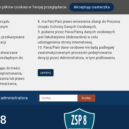
o plików cookies w Twojej przeglądarce.
Akceptuję ciasteczka
orządu
8. ma Pan/Pani prawo wniesienia skargi do Prezesa
zonym
Urzędu Ochrony Danych Osobowych,
9. podanie przez Pana/Panią danych osobowych
ą przekazywane
jest fakultatywne (dobrowolne) w celu
acji
udostępnienia strony internetowej,
10. Pana/Pani dane osobowe nie będą podlegały
zetwarzane
zautomatyzowanym procesom podejmowania
 niezbędnym do
decyzji przez Administratora, w tym profilowaniu.
ępu do treści
zamknij
sprostowania,
zania lub prawo
etwarzania,
 administratora
Fraza
 8