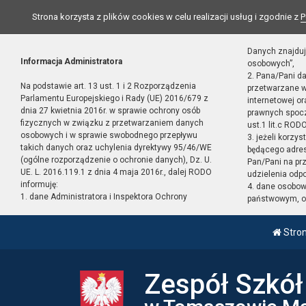
Strona korzysta z plików cookies w celu realizacji usług i zgodnie z
P
Danych znajduj
Informacja Administratora
osobowych”,
2. Pana/Pani d
Na podstawie art. 13 ust. 1 i 2 Rozporządzenia
przetwarzane w
Parlamentu Europejskiego i Rady (UE) 2016/679 z
internetowej o
dnia 27 kwietnia 2016r. w sprawie ochrony osób
prawnych spocz
fizycznych w związku z przetwarzaniem danych
ust.1 lit.c RODO
osobowych i w sprawie swobodnego przepływu
3. jeżeli korzy
takich danych oraz uchylenia dyrektywy 95/46/WE
będącego adres
(ogólne rozporządzenie o ochronie danych), Dz. U.
Pan/Pani na pr
UE. L. 2016.119.1 z dnia 4 maja 2016r., dalej RODO
udzielenia odp
informuję:
4. dane osobo
1. dane Administratora i Inspektora Ochrony
państwowym, or
Stro
Zespół Szkó