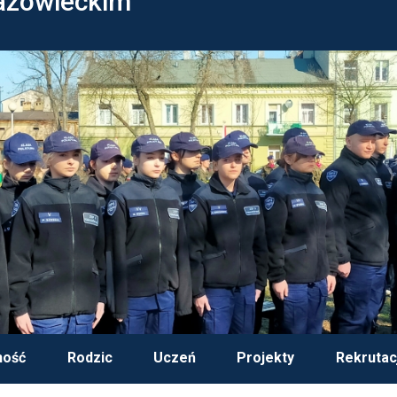
azowieckim
ność
Rodzic
Uczeń
Projekty
Rekrutac