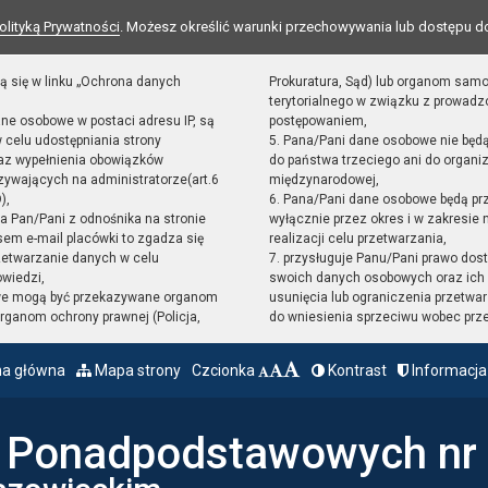
olityką Prywatności
. Możesz określić warunki przechowywania lub dostępu d
ą się w linku „Ochrona danych
Prokuratura, Sąd) lub organom sam
terytorialnego w związku z prowad
ane osobowe w postaci adresu IP, są
postępowaniem,
 celu udostępniania strony
5. Pana/Pani dane osobowe nie będ
raz wypełnienia obowiązków
do państwa trzeciego ani do organiz
ywających na administratorze(art.6
międzynarodowej,
),
6. Pana/Pani dane osobowe będą pr
sta Pan/Pani z odnośnika na stronie
wyłącznie przez okres i w zakresie
em e-mail placówki to zgadza się
realizacji celu przetwarzania,
zetwarzanie danych w celu
7. przysługuje Panu/Pani prawo dost
owiedzi,
swoich danych osobowych oraz ich 
we mogą być przekazywane organom
usunięcia lub ograniczenia przetwar
ganom ochrony prawnej (Policja,
do wniesienia sprzeciwu wobec prz
na główna
Mapa strony
Czcionka
Kontrast
Informacja
ł Ponadpodstawowych nr