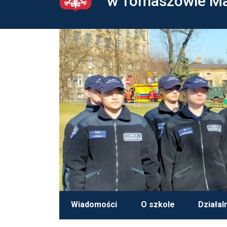
w Tomaszowie M
Wiadomości
O szkole
Działal