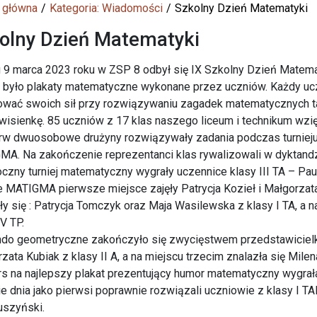
 główna
Kategoria: Wiadomości
Szkolny Dzień Matematyki
olny Dzień Matematyki
 9 marca 2023 roku w ZSP 8 odbył się IX Szkolny Dzień Matema
było plakaty matematyczne wykonane przez uczniów. Każdy ucz
wać swoich sił przy rozwiązywaniu zagadek matematycznych taki
wisienkę. 85 uczniów z 17 klas naszego liceum i technikum wzi
rw dwuosobowe drużyny rozwiązywały zadania podczas turnieju
A. Na zakończenie reprezentanci klas rywalizowali w dyktan
czny turniej matematyczny wygrały uczennice klasy III TA – Pau
 MATIGMA pierwsze miejsce zajęły Patrycja Kozieł i Małgorzata
ły się : Patrycja Tomczyk oraz Maja Wasilewska z klasy I TA, a 
IV TP.
do geometryczne zakończyło się zwycięstwem przedstawicielki k
zata Kubiak z klasy II A, a na miejscu trzecim znalazła się Milen
s na najlepszy plakat prezentujący humor matematyczny wygrała K
e dnia jako pierwsi poprawnie rozwiązali uczniowie z klasy I TA
uszyński.