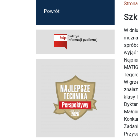
Strona
Powrót
Szk
W dniu
można 
spróbo
wyjąć 
Najpie
MATIGM
Tegoro
W grze
znalaz
klasy 
Dyktan
Małgor
Konkur
Zadani
Przys