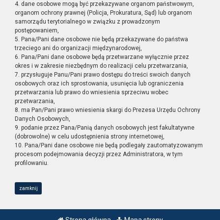
4. dane osobowe mogą być przekazywane organom państwowym,
organom ochrony prawnej (Policja, Prokuratura, Sąd) lub organom
samorządu terytorialnego w związku z prowadzonym
postępowaniem,
5. Pana/Pani dane osobowe nie będą przekazywane do państwa
trzeciego ani do organizacji międzynarodowej,
6. Pana/Pani dane osobowe będą przetwarzane wyłącznie przez
okres i w zakresie niezbędnym do realizacji celu przetwarzania,
7. przysługuje Panu/Pani prawo dostępu do treści swoich danych
osobowych oraz ich sprostowania, usunięcia lub ograniczenia
przetwarzania lub prawo do wniesienia sprzeciwu wobec
przetwarzania,
8. ma Pan/Pani prawo wniesienia skargi do Prezesa Urzędu Ochrony
Danych Osobowych,
9. podanie przez Pana/Panią danych osobowych jest fakultatywne
(dobrowolne) w celu udostępnienia strony internetowej,
10. Pana/Pani dane osobowe nie będą podlegały zautomatyzowanym
procesom podejmowania decyzji przez Administratora, w tym
profilowaniu.
zamknij
Strona główna
Mapa strony