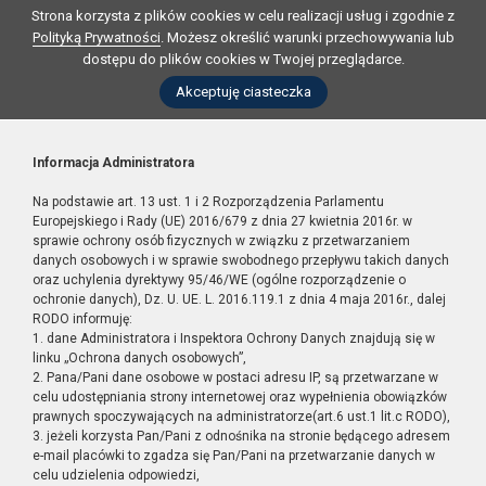
Strona korzysta z plików cookies w celu realizacji usług i zgodnie z
Polityką Prywatności
. Możesz określić warunki przechowywania lub
dostępu do plików cookies w Twojej przeglądarce.
Akceptuję ciasteczka
Informacja Administratora
Na podstawie art. 13 ust. 1 i 2 Rozporządzenia Parlamentu
Europejskiego i Rady (UE) 2016/679 z dnia 27 kwietnia 2016r. w
sprawie ochrony osób fizycznych w związku z przetwarzaniem
danych osobowych i w sprawie swobodnego przepływu takich danych
oraz uchylenia dyrektywy 95/46/WE (ogólne rozporządzenie o
ochronie danych), Dz. U. UE. L. 2016.119.1 z dnia 4 maja 2016r., dalej
RODO informuję:
1. dane Administratora i Inspektora Ochrony Danych znajdują się w
linku „Ochrona danych osobowych”,
2. Pana/Pani dane osobowe w postaci adresu IP, są przetwarzane w
celu udostępniania strony internetowej oraz wypełnienia obowiązków
prawnych spoczywających na administratorze(art.6 ust.1 lit.c RODO),
3. jeżeli korzysta Pan/Pani z odnośnika na stronie będącego adresem
e-mail placówki to zgadza się Pan/Pani na przetwarzanie danych w
celu udzielenia odpowiedzi,