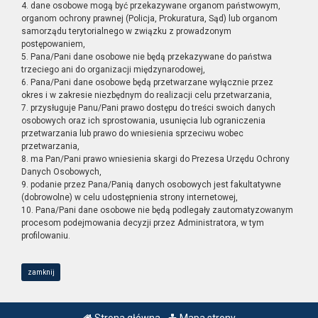
4. dane osobowe mogą być przekazywane organom państwowym,
organom ochrony prawnej (Policja, Prokuratura, Sąd) lub organom
samorządu terytorialnego w związku z prowadzonym
postępowaniem,
5. Pana/Pani dane osobowe nie będą przekazywane do państwa
trzeciego ani do organizacji międzynarodowej,
6. Pana/Pani dane osobowe będą przetwarzane wyłącznie przez
okres i w zakresie niezbędnym do realizacji celu przetwarzania,
7. przysługuje Panu/Pani prawo dostępu do treści swoich danych
osobowych oraz ich sprostowania, usunięcia lub ograniczenia
przetwarzania lub prawo do wniesienia sprzeciwu wobec
przetwarzania,
8. ma Pan/Pani prawo wniesienia skargi do Prezesa Urzędu Ochrony
Danych Osobowych,
9. podanie przez Pana/Panią danych osobowych jest fakultatywne
(dobrowolne) w celu udostępnienia strony internetowej,
10. Pana/Pani dane osobowe nie będą podlegały zautomatyzowanym
procesom podejmowania decyzji przez Administratora, w tym
profilowaniu.
zamknij
Strona główna
Mapa strony