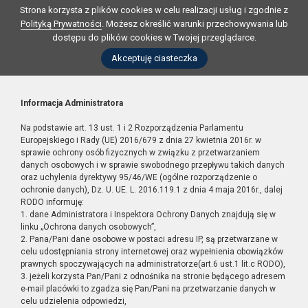
Strona korzysta z plików cookies w celu realizacji usług i zgodnie z
Polityką Prywatności
. Możesz określić warunki przechowywania lub
dostępu do plików cookies w Twojej przeglądarce.
Akceptuję ciasteczka
Informacja Administratora
Na podstawie art. 13 ust. 1 i 2 Rozporządzenia Parlamentu
Europejskiego i Rady (UE) 2016/679 z dnia 27 kwietnia 2016r. w
sprawie ochrony osób fizycznych w związku z przetwarzaniem
danych osobowych i w sprawie swobodnego przepływu takich danych
oraz uchylenia dyrektywy 95/46/WE (ogólne rozporządzenie o
ochronie danych), Dz. U. UE. L. 2016.119.1 z dnia 4 maja 2016r., dalej
RODO informuję:
1. dane Administratora i Inspektora Ochrony Danych znajdują się w
linku „Ochrona danych osobowych”,
2. Pana/Pani dane osobowe w postaci adresu IP, są przetwarzane w
celu udostępniania strony internetowej oraz wypełnienia obowiązków
prawnych spoczywających na administratorze(art.6 ust.1 lit.c RODO),
3. jeżeli korzysta Pan/Pani z odnośnika na stronie będącego adresem
e-mail placówki to zgadza się Pan/Pani na przetwarzanie danych w
celu udzielenia odpowiedzi,