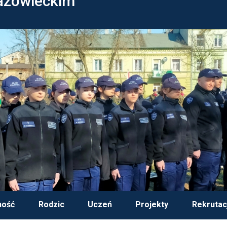
azowieckim
ność
Rodzic
Uczeń
Projekty
Rekrutac