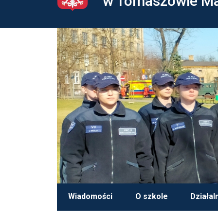
w Tomaszowie M
Wiadomości
O szkole
Działal