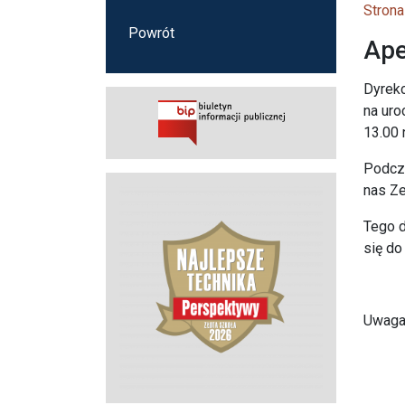
Strona
Powrót
Ape
Dyrekc
na uro
13.00 
Podcza
nas Ze
Tego d
się do
Uwaga!