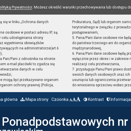
olityką Prywatności
. Możesz określić warunki przechowywania lub dostępu d
ą się w linku „Ochrona danych
Prokuratura, Sąd) lub organom sam
terytorialnego w związku z prowad
ane osobowe w postaci adresu IP, są
postępowaniem,
 celu udostępniania strony
5. Pana/Pani dane osobowe nie będ
raz wypełnienia obowiązków
do państwa trzeciego ani do organiz
ywających na administratorze(art.6
międzynarodowej,
),
6. Pana/Pani dane osobowe będą pr
sta Pan/Pani z odnośnika na stronie
wyłącznie przez okres i w zakresie
em e-mail placówki to zgadza się
realizacji celu przetwarzania,
zetwarzanie danych w celu
7. przysługuje Panu/Pani prawo dost
owiedzi,
swoich danych osobowych oraz ich 
we mogą być przekazywane organom
usunięcia lub ograniczenia przetwar
ganom ochrony prawnej (Policja,
do wniesienia sprzeciwu wobec prz
na główna
Mapa strony
Czcionka
Kontrast
Informacja
ł Ponadpodstawowych nr