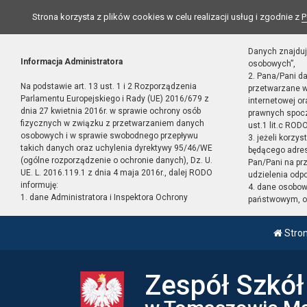
Strona korzysta z plików cookies w celu realizacji usług i zgodnie z
P
Danych znajduj
Informacja Administratora
osobowych”,
2. Pana/Pani d
Na podstawie art. 13 ust. 1 i 2 Rozporządzenia
przetwarzane w
Parlamentu Europejskiego i Rady (UE) 2016/679 z
internetowej o
dnia 27 kwietnia 2016r. w sprawie ochrony osób
prawnych spocz
fizycznych w związku z przetwarzaniem danych
ust.1 lit.c RODO
osobowych i w sprawie swobodnego przepływu
3. jeżeli korzy
takich danych oraz uchylenia dyrektywy 95/46/WE
będącego adres
(ogólne rozporządzenie o ochronie danych), Dz. U.
Pan/Pani na pr
UE. L. 2016.119.1 z dnia 4 maja 2016r., dalej RODO
udzielenia odp
informuję:
4. dane osobo
1. dane Administratora i Inspektora Ochrony
państwowym, or
Stro
Zespół Szkó