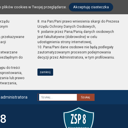
o plików cookies w Twojej przeglądarce.
Akceptuję ciasteczka
orządu
8. ma Pan/Pani prawo wniesienia skargi do Prezesa
zonym
Urzędu Ochrony Danych Osobowych,
9. podanie przez Pana/Panią danych osobowych
ą przekazywane
jest fakultatywne (dobrowolne) w celu
acji
udostępnienia strony internetowej,
10. Pana/Pani dane osobowe nie będą podlegały
zetwarzane
zautomatyzowanym procesom podejmowania
 niezbędnym do
decyzji przez Administratora, w tym profilowaniu.
ępu do treści
zamknij
sprostowania,
zania lub prawo
etwarzania,
 administratora
Fraza
 8