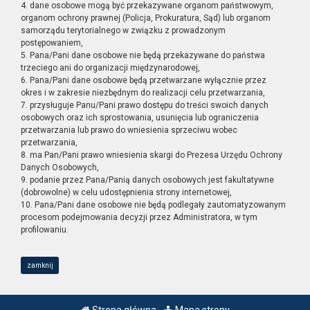
4. dane osobowe mogą być przekazywane organom państwowym,
organom ochrony prawnej (Policja, Prokuratura, Sąd) lub organom
samorządu terytorialnego w związku z prowadzonym
postępowaniem,
5. Pana/Pani dane osobowe nie będą przekazywane do państwa
trzeciego ani do organizacji międzynarodowej,
6. Pana/Pani dane osobowe będą przetwarzane wyłącznie przez
okres i w zakresie niezbędnym do realizacji celu przetwarzania,
7. przysługuje Panu/Pani prawo dostępu do treści swoich danych
osobowych oraz ich sprostowania, usunięcia lub ograniczenia
przetwarzania lub prawo do wniesienia sprzeciwu wobec
przetwarzania,
8. ma Pan/Pani prawo wniesienia skargi do Prezesa Urzędu Ochrony
Danych Osobowych,
9. podanie przez Pana/Panią danych osobowych jest fakultatywne
(dobrowolne) w celu udostępnienia strony internetowej,
10. Pana/Pani dane osobowe nie będą podlegały zautomatyzowanym
procesom podejmowania decyzji przez Administratora, w tym
profilowaniu.
zamknij
Strona główna
Mapa strony