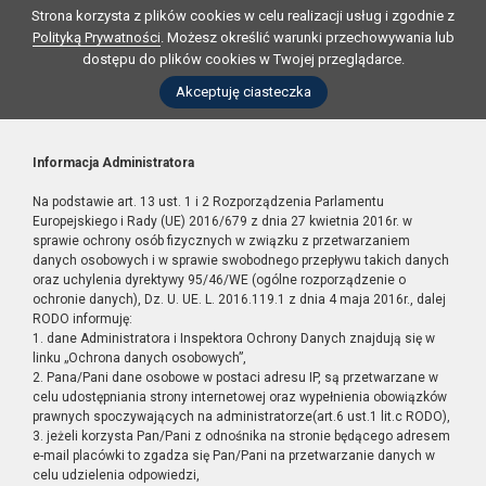
Strona korzysta z plików cookies w celu realizacji usług i zgodnie z
Polityką Prywatności
. Możesz określić warunki przechowywania lub
dostępu do plików cookies w Twojej przeglądarce.
Akceptuję ciasteczka
Informacja Administratora
Na podstawie art. 13 ust. 1 i 2 Rozporządzenia Parlamentu
Europejskiego i Rady (UE) 2016/679 z dnia 27 kwietnia 2016r. w
sprawie ochrony osób fizycznych w związku z przetwarzaniem
danych osobowych i w sprawie swobodnego przepływu takich danych
oraz uchylenia dyrektywy 95/46/WE (ogólne rozporządzenie o
ochronie danych), Dz. U. UE. L. 2016.119.1 z dnia 4 maja 2016r., dalej
RODO informuję:
1. dane Administratora i Inspektora Ochrony Danych znajdują się w
linku „Ochrona danych osobowych”,
2. Pana/Pani dane osobowe w postaci adresu IP, są przetwarzane w
celu udostępniania strony internetowej oraz wypełnienia obowiązków
prawnych spoczywających na administratorze(art.6 ust.1 lit.c RODO),
3. jeżeli korzysta Pan/Pani z odnośnika na stronie będącego adresem
e-mail placówki to zgadza się Pan/Pani na przetwarzanie danych w
celu udzielenia odpowiedzi,