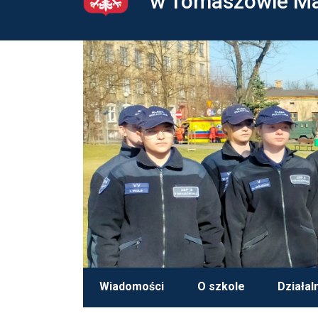
w Tomaszowie M
Wiadomości
O szkole
Działal