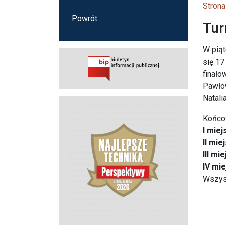
Strona
Powrót
Tur
W piąt
się 17
finało
Pawłow
Natali
Końcow
I miej
II mie
III mi
IV mi
Wszyst