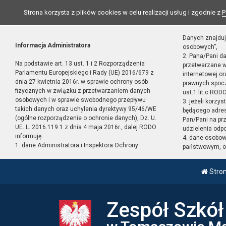
Strona korzysta z plików cookies w celu realizacji usług i zgodnie z
P
Danych znajduj
Informacja Administratora
osobowych”,
2. Pana/Pani d
Na podstawie art. 13 ust. 1 i 2 Rozporządzenia
przetwarzane w
Parlamentu Europejskiego i Rady (UE) 2016/679 z
internetowej o
dnia 27 kwietnia 2016r. w sprawie ochrony osób
prawnych spocz
fizycznych w związku z przetwarzaniem danych
ust.1 lit.c RODO
osobowych i w sprawie swobodnego przepływu
3. jeżeli korzy
takich danych oraz uchylenia dyrektywy 95/46/WE
będącego adres
(ogólne rozporządzenie o ochronie danych), Dz. U.
Pan/Pani na pr
UE. L. 2016.119.1 z dnia 4 maja 2016r., dalej RODO
udzielenia odp
informuję:
4. dane osobo
1. dane Administratora i Inspektora Ochrony
państwowym, or
Stro
Zespół Szkó