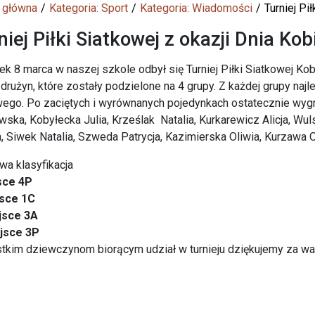
 główna
Kategoria: Sport
Kategoria: Wiadomości
Turniej Pi
niej Piłki Siatkowej z okazji Dnia Kob
ek 8 marca w naszej szkole odbył się Turniej Piłki Siatkowej Ko
 drużyn, które zostały podzielone na 4 grupy. Z każdej grupy naj
wego. Po zaciętych i wyrównanych pojedynkach ostatecznie wygra
ska, Kobyłecka Julia, Krześlak Natalia, Kurkarewicz Alicja, Wu
a, Siwek Natalia, Szweda Patrycja, Kazimierska Oliwia, Kurzawa 
a klasyfikacja
sce 4P
jsce 1C
ejsce 3A
ejsce 3P
kim dziewczynom biorącym udział w turnieju dziękujemy za wal