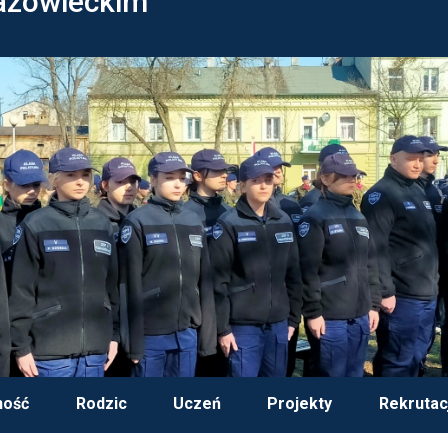
azowieckim
ność
Rodzic
Uczeń
Projekty
Rekrutac