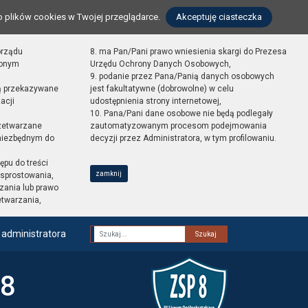
o plików cookies w Twojej przeglądarce.
Akceptuję ciasteczka
orządu
8. ma Pan/Pani prawo wniesienia skargi do Prezesa
zonym
Urzędu Ochrony Danych Osobowych,
9. podanie przez Pana/Panią danych osobowych
ą przekazywane
jest fakultatywne (dobrowolne) w celu
acji
udostępnienia strony internetowej,
10. Pana/Pani dane osobowe nie będą podlegały
zetwarzane
zautomatyzowanym procesom podejmowania
 niezbędnym do
decyzji przez Administratora, w tym profilowaniu.
ępu do treści
zamknij
sprostowania,
zania lub prawo
etwarzania,
 administratora
Fraza
 8