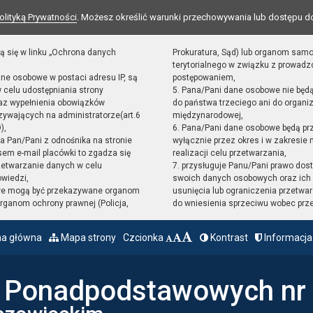
olityką Prywatności
. Możesz określić warunki przechowywania lub dostępu d
ą się w linku „Ochrona danych
Prokuratura, Sąd) lub organom sam
terytorialnego w związku z prowad
ane osobowe w postaci adresu IP, są
postępowaniem,
 celu udostępniania strony
5. Pana/Pani dane osobowe nie będ
raz wypełnienia obowiązków
do państwa trzeciego ani do organiz
ywających na administratorze(art.6
międzynarodowej,
),
6. Pana/Pani dane osobowe będą pr
sta Pan/Pani z odnośnika na stronie
wyłącznie przez okres i w zakresie
em e-mail placówki to zgadza się
realizacji celu przetwarzania,
zetwarzanie danych w celu
7. przysługuje Panu/Pani prawo dost
owiedzi,
swoich danych osobowych oraz ich 
we mogą być przekazywane organom
usunięcia lub ograniczenia przetwar
ganom ochrony prawnej (Policja,
do wniesienia sprzeciwu wobec prz
na główna
Mapa strony
Czcionka
Kontrast
Informacja
ł Ponadpodstawowych nr