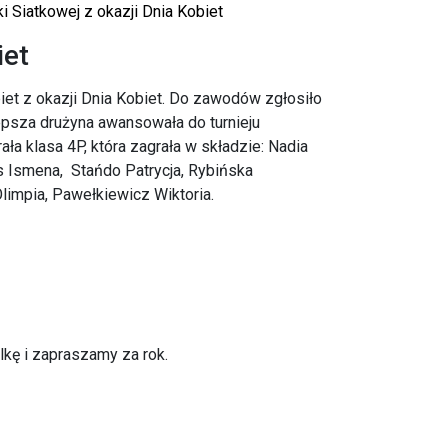
łki Siatkowej z okazji Dnia Kobiet
iet
biet z okazji Dnia Kobiet. Do zawodów zgłosiło
lepsza drużyna awansowała do turnieju
ła klasa 4P, która zagrała w składzie: Nadia
ls Ismena, Stańdo Patrycja, Rybińska
Olimpia, Pawełkiewicz Wiktoria.
kę i zapraszamy za rok.